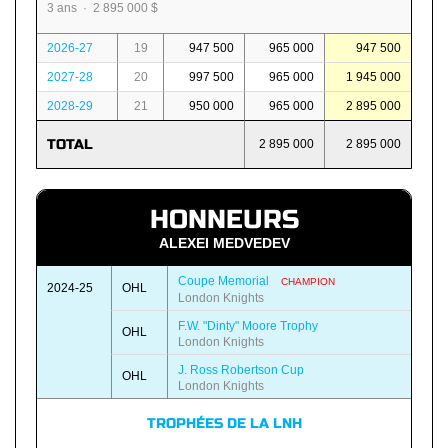
3 ans · 2 895 000 $
2026-27
19
947 500
965 000
947 500
2027-28
20
997 500
965 000
1 945 000
2028-29
21
950 000
965 000
2 895 000
TOTAL
2 895 000
2 895 000
HONNEURS
ALEXEI MEDVEDEV
Coupe Memorial
CHAMPION
2024-25
OHL
London Knights
F.W. "Dinty" Moore Trophy
OHL
London Knights
J. Ross Robertson Cup
OHL
London Knights
TROPHÉES DE LA LNH