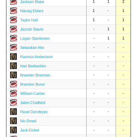
1
1
2
Jackson Blake
1
-
1
Nikolaj Ehlers
1
-
1
Taylor Hall
-
1
1
Jaccob Slavin
-
1
1
Logan Stankoven
-
-
-
Sebastian Aho
-
-
-
Rasmus Andersson
-
-
-
Ivan Barbashev
-
-
-
Braeden Bowman
-
-
-
Brandon Bussi
-
-
-
William Carrier
-
-
-
Jalen Chatfield
-
-
-
Pavel Dorofeyev
-
-
-
Nic Dowd
-
-
-
Jack Eichel