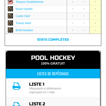
-
-
-
Shayne Gostisbehere
-
-
-
Noah Hanifin
-
-
-
Carter Hart
-
-
-
Tomas Hertl
-
-
-
Brett Howden
STATS COMPLÈTES
POOL HOCKEY
100% GRATUIT
LISTES DE REPÊCHAGE
LISTE 1
Attaquants et défenseurs
regroupés en 1 liste.
LISTE 2