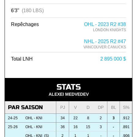
6'3"
(180 LBS)
Repêchages
OHL - 2023 R2 #38
LONDON KNIGHTS
NHL - 2025 R2 #47
VANCOUVER CANUCKS
Total LNH
2 895 000 $
STATS
ALEXEI MEDVEDEV
PAR SAISON
PJ
V
D
DP
BL
S%
24-25
OHL - KNI
34
22
8
2
3
.912
25-26
OHL - KNI
36
16
15
3
-
.891
OHL - KNI (S)
2
1
1
-
-
.906