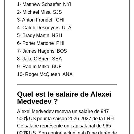
1-
Matthew Schaefer
NYI
2-
Michael Misa
SJS
3-
Anton Frondell
CHI
4-
Caleb Desnoyers
UTA
5-
Brady Martin
NSH
6-
Porter Martone
PHI
7-
James Hagens
BOS
8-
Jake O'Brien
SEA
9-
Radim Mrtka
BUF
10-
Roger McQueen
ANA
Quel est le salaire de Alexei
Medvedev ?
Alexei Medvedev recevra un salaire de 947
500$ US pour la saison 2026-2027 de la LNH.
Ce salaire représente un cap salarial de 965
000$ US. Son contrat actuel est d'une durée de