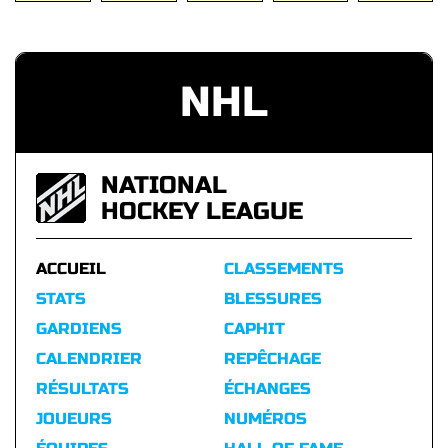
NHL
NATIONAL
HOCKEY LEAGUE
ACCUEIL
CLASSEMENTS
STATS
BLESSURES
GARDIENS
CAPHIT
CALENDRIER
REPÊCHAGE
RÉSULTATS
ÉCHANGES
JOUEURS
NUMÉROS