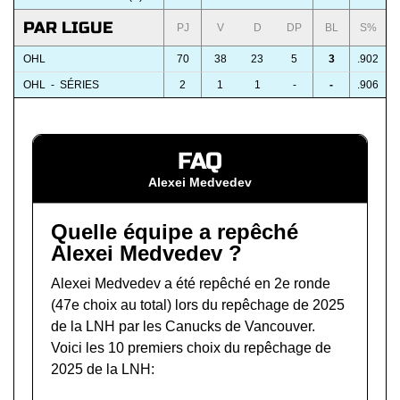
PAR LIGUE
PJ
V
D
DP
BL
S%
OHL
70
38
23
5
3
.902
OHL - SÉRIES
2
1
1
-
-
.906
FAQ
Alexei Medvedev
Quelle équipe a repêché
Alexei Medvedev ?
Alexei Medvedev a été repêché en 2e ronde
(47e choix au total) lors du
repêchage de 2025
de la LNH
par les Canucks de Vancouver.
Voici les 10 premiers choix du repêchage de
2025 de la LNH: