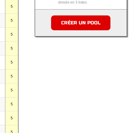
divisés en 3 listes.
5
5
CRÉER UN POOL
5
5
5
5
5
5
5
5