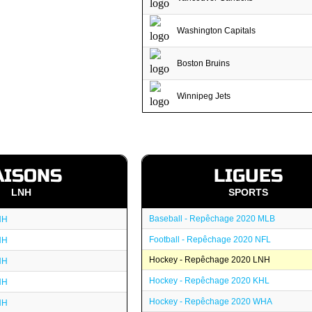
Washington Capitals
Boston Bruins
Winnipeg Jets
AISONS
LIGUES
LNH
SPORTS
Baseball - Repêchage 2020 MLB
NH
Football - Repêchage 2020 NFL
NH
Hockey - Repêchage 2020 LNH
NH
Hockey - Repêchage 2020 KHL
NH
Hockey - Repêchage 2020 WHA
NH