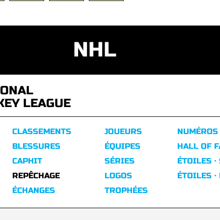
NHL
IONAL
KEY LEAGUE
CLASSEMENTS
JOUEURS
NUMÉROS
BLESSURES
ÉQUIPES
HALL OF 
CAPHIT
SÉRIES
ÉTOILES ·
REPÊCHAGE
LOGOS
ÉTOILES ·
ÉCHANGES
TROPHÉES