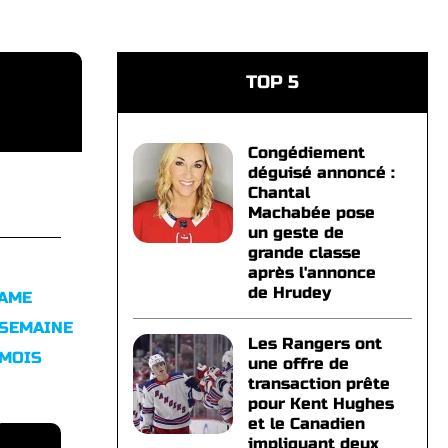
TOP 5
Congédiement
déguisé annoncé :
Chantal
Machabée pose
un geste de
grande classe
après l'annonce
de Hrudey
FAME
 SEMAINE
Les Rangers ont
 MOIS
une offre de
transaction prête
pour Kent Hughes
et le Canadien
impliquant deux