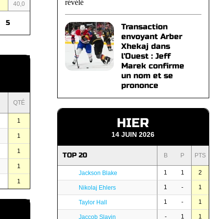
40,0
5
Transaction
envoyant Arber
Xhekaj dans
l'Ouest : Jeff
Marek confirme
un nom et se
prononce
QTÉ
HIER
1
14 JUIN 2026
1
1
TOP 20
B
P
PTS
1
1
1
2
Jackson Blake
1
1
-
1
Nikolaj Ehlers
1
-
1
Taylor Hall
-
1
1
Jaccob Slavin