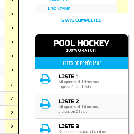
8
-
-
-
Brett Howden
8
STATS COMPLÈTES
8
POOL HOCKEY
8
100% GRATUIT
8
LISTES DE REPÊCHAGE
8
LISTE 1
Attaquants et défenseurs
7
regroupés en 1 liste.
7
LISTE 2
Attaquants et défenseurs
divisés en 2 listes.
6
LISTE 3
6
Défenseurs, ailiers et centres