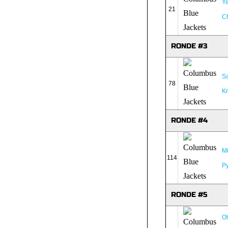
Y
21
C
RONDE #3
S
78
K
RONDE #4
Mi
114
Py
RONDE #5
Ol