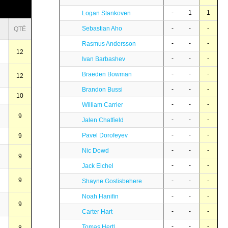
-
1
1
Logan Stankoven
-
-
-
Sebastian Aho
QTÉ
-
-
-
Rasmus Andersson
12
-
-
-
Ivan Barbashev
-
-
-
Braeden Bowman
12
-
-
-
Brandon Bussi
10
-
-
-
William Carrier
9
-
-
-
Jalen Chatfield
-
-
-
Pavel Dorofeyev
9
-
-
-
Nic Dowd
9
-
-
-
Jack Eichel
9
-
-
-
Shayne Gostisbehere
-
-
-
Noah Hanifin
9
-
-
-
Carter Hart
-
-
-
Tomas Hertl