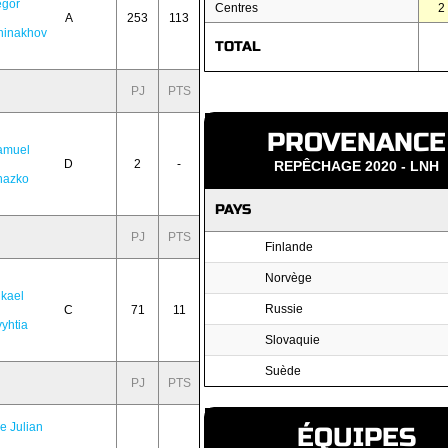
egor
Centres
2
A
253
113
hinakhov
TOTAL
PJ
PTS
PROVENANCE
amuel
D
2
-
REPÊCHAGE 2020 - LNH
nazko
PAYS
PJ
PTS
Finlande
Norvège
kael
Russie
C
71
11
yhtia
Slovaquie
Suède
PJ
PTS
e Julian
ÉQUIPES