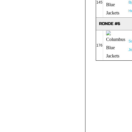
145
Bj
H
RONDE #6
S
176
J