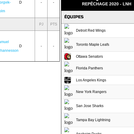
orgvik-
D
-
-
REPÊCHAGE 2020 - LNH
olm
ÉQUIPES
PJ
PTS
Detroit Red Wings
amuel
Toronto Maple Leafs
D
-
-
ohannesson
Ottawa Senators
Florida Panthers
Los Angeles Kings
New York Rangers
San Jose Sharks
Tampa Bay Lightning