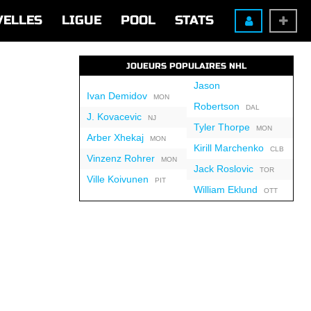
VELLES
LIGUE
POOL
STATS
JOUEURS POPULAIRES NHL
Jason
Ivan Demidov
MON
Robertson
DAL
J. Kovacevic
NJ
Tyler Thorpe
MON
Arber Xhekaj
MON
Kirill Marchenko
CLB
Vinzenz Rohrer
MON
Jack Roslovic
TOR
Ville Koivunen
PIT
William Eklund
OTT