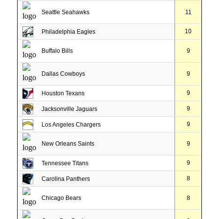
Seattle Seahawks
11
10
Philadelphia Eagles
Buffalo Bills
9
Dallas Cowboys
9
9
Houston Texans
9
Jacksonville Jaguars
9
Los Angeles Chargers
New Orleans Saints
9
9
Tennessee Titans
8
Carolina Panthers
Chicago Bears
8