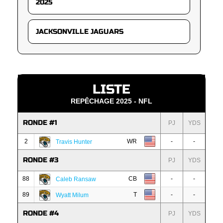
LISTE
REPÊCHAGE 2025 - NFL
RONDE #1
PJ
YDS
2
WR
-
-
Travis Hunter
RONDE #3
PJ
YDS
88
CB
-
-
Caleb Ransaw
89
T
-
-
Wyatt Milum
RONDE #4
PJ
YDS