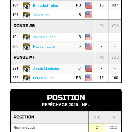
104
RB
16
437
Bhayshul Tuten
107
LB
-
-
Jack Kiser
RONDE #6
PJ
YDS
194
LB
-
-
Jalen McLeod
200
S
-
-
Rayuan Lane
RONDE #7
PJ
YDS
221
C
-
-
Jonah Monheim
236
RB
15
160
LeQuint Allen
POSITION
REPÊCHAGE 2025 - NFL
POSITION
QTÉ
%
Runningback
2
22,2