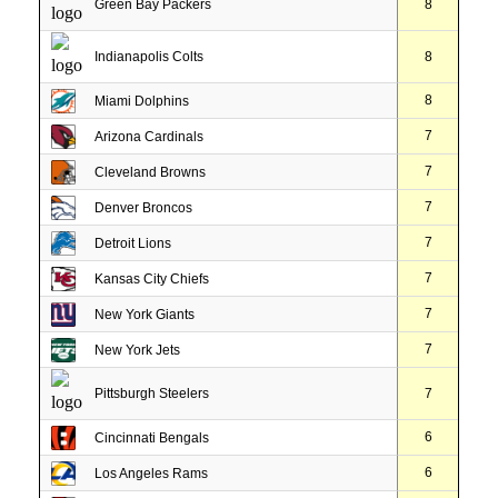
Green Bay Packers
8
Indianapolis Colts
8
8
Miami Dolphins
7
Arizona Cardinals
7
Cleveland Browns
7
Denver Broncos
7
Detroit Lions
7
Kansas City Chiefs
7
New York Giants
7
New York Jets
Pittsburgh Steelers
7
6
Cincinnati Bengals
6
Los Angeles Rams