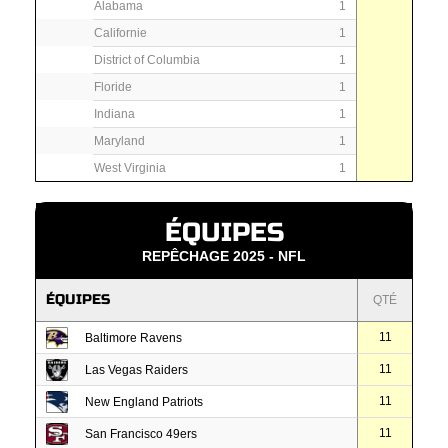
Alabama
1
Californie
1
District of Columbia
1
Floride
1
Indiana
1
Maryland
1
West Virginia
1
ÉQUIPES
REPÊCHAGE 2025 - NFL
ÉQUIPES
QTÉ
11
Baltimore Ravens
11
Las Vegas Raiders
11
New England Patriots
11
San Francisco 49ers