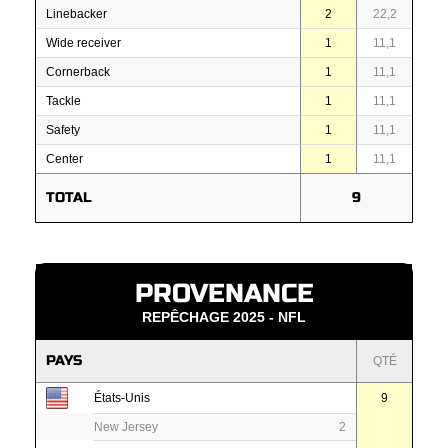
Linebacker
2
22,2
Wide receiver
1
11,1
Cornerback
1
11,1
Tackle
1
11,1
Safety
1
11,1
Center
1
11,1
TOTAL
9
PROVENANCE
REPÊCHAGE 2025 - NFL
PAYS
QTÉ
États-Unis
9
New Jersey
2