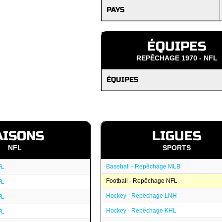
PAYS
ÉQUIPES
REPÊCHAGE 1970 - NFL
ÉQUIPES
AISONS
LIGUES
NFL
SPORTS
Baseball - Repêchage MLB
FL
Football - Repêchage NFL
FL
Hockey - Repêchage LNH
FL
Hockey - Repêchage KHL
FL