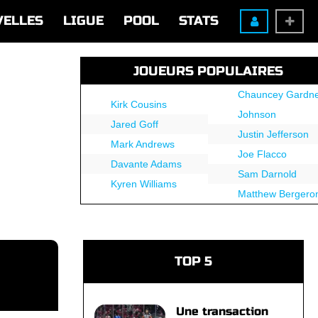
VELLES
LIGUE
POOL
STATS
JOUEURS POPULAIRES
Chauncey Gardne
Kirk Cousins
Johnson
Jared Goff
Justin Jefferson
Mark Andrews
Joe Flacco
Davante Adams
Sam Darnold
Kyren Williams
Matthew Bergero
TOP 5
Une transaction