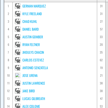
GERMAN MARQUEZ
1
31
KYLE FREELAND
2
31
CHAD KUHL
3
27
DANIEL BARD
4
57
AUSTIN GOMBER
5
33
RYAN FELTNER
6
20
JHOULYS CHACIN
7
35
CARLOS ESTEVEZ
8
62
ANTONIO SENZATELA
9
19
JOSE URENA
10
21
JUSTIN LAWRENCE
11
38
JAKE BIRD
12
38
LUCAS GILBREATH
13
47
ALEX COLOME
14
53