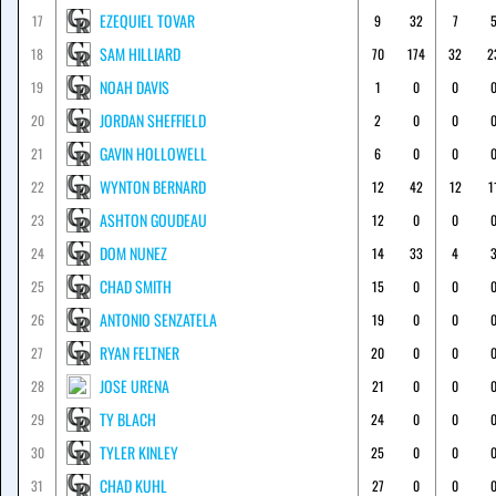
EZEQUIEL TOVAR
17
9
32
7
SAM HILLIARD
18
70
174
32
2
NOAH DAVIS
19
1
0
0
JORDAN SHEFFIELD
20
2
0
0
GAVIN HOLLOWELL
21
6
0
0
WYNTON BERNARD
22
12
42
12
1
ASHTON GOUDEAU
23
12
0
0
DOM NUNEZ
24
14
33
4
CHAD SMITH
25
15
0
0
ANTONIO SENZATELA
26
19
0
0
RYAN FELTNER
27
20
0
0
JOSE URENA
28
21
0
0
TY BLACH
29
24
0
0
TYLER KINLEY
30
25
0
0
CHAD KUHL
31
27
0
0