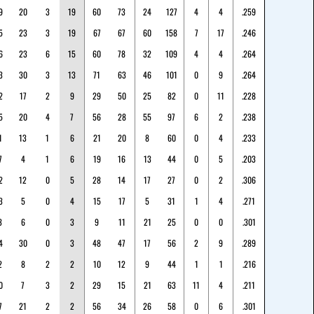
9
20
3
19
60
73
24
127
4
4
.259
5
23
3
19
67
67
60
158
7
17
.246
6
23
6
15
60
78
32
109
4
4
.264
3
30
3
13
71
63
46
101
0
9
.264
2
17
2
9
29
50
25
82
0
11
.228
5
20
4
7
56
28
55
97
6
2
.238
1
13
1
6
21
20
8
60
0
4
.233
7
4
1
6
19
16
13
44
0
5
.203
2
12
0
5
28
14
17
27
0
2
.306
3
5
0
4
15
17
5
31
1
4
.271
3
6
0
3
9
11
21
25
0
0
.301
4
30
0
3
48
47
17
56
2
9
.289
2
8
2
2
10
12
9
44
1
1
.216
0
7
3
2
29
15
21
63
11
4
.211
7
21
2
2
56
34
26
58
0
6
.301