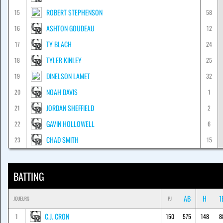
ROBERT STEPHENSON
15
58
ASHTON GOUDEAU
16
12
TY BLACH
17
24
TYLER KINLEY
18
25
DINELSON LAMET
19
32
NOAH DAVIS
20
1
JORDAN SHEFFIELD
21
2
GAVIN HOLLOWELL
22
6
CHAD SMITH
23
15
BATTING
AB
H
1
JOUEURS
PJ
C.J. CRON
1
150
575
148
8