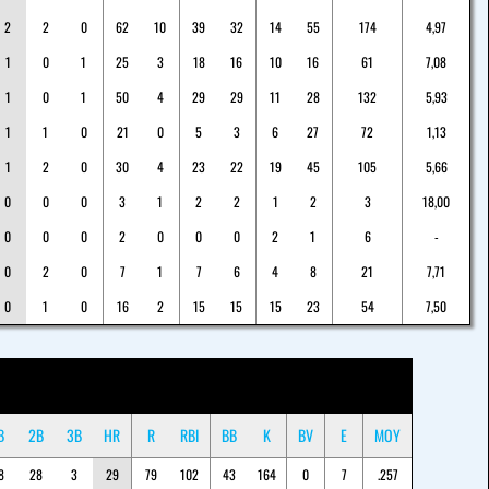
2
2
0
62
10
39
32
14
55
174
4,97
1
0
1
25
3
18
16
10
16
61
7,08
1
0
1
50
4
29
29
11
28
132
5,93
1
1
0
21
0
5
3
6
27
72
1,13
1
2
0
30
4
23
22
19
45
105
5,66
0
0
0
3
1
2
2
1
2
3
18,00
0
0
0
2
0
0
0
2
1
6
-
0
2
0
7
1
7
6
4
8
21
7,71
0
1
0
16
2
15
15
15
23
54
7,50
B
2B
3B
HR
R
RBI
BB
K
BV
E
MOY
8
28
3
29
79
102
43
164
0
7
.257