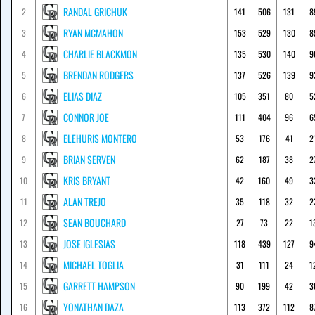
RANDAL GRICHUK
2
141
506
131
8
RYAN MCMAHON
3
153
529
130
8
CHARLIE BLACKMON
4
135
530
140
9
BRENDAN RODGERS
5
137
526
139
9
ELIAS DIAZ
6
105
351
80
5
CONNOR JOE
7
111
404
96
6
ELEHURIS MONTERO
8
53
176
41
2
BRIAN SERVEN
9
62
187
38
2
KRIS BRYANT
10
42
160
49
3
ALAN TREJO
11
35
118
32
2
SEAN BOUCHARD
12
27
73
22
1
JOSE IGLESIAS
13
118
439
127
9
MICHAEL TOGLIA
14
31
111
24
1
GARRETT HAMPSON
15
90
199
42
3
YONATHAN DAZA
16
113
372
112
8