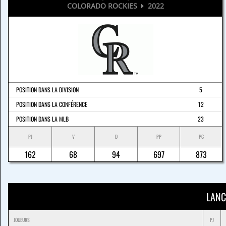
COLORADO ROCKIES
2022
POSITION DANS LA DIVISION
5
POSITION DANS LA CONFÉRENCE
12
POSITION DANS LA MLB
23
PJ
V
D
PP
PC
162
68
94
697
873
LANC
JOUEURS
PJ