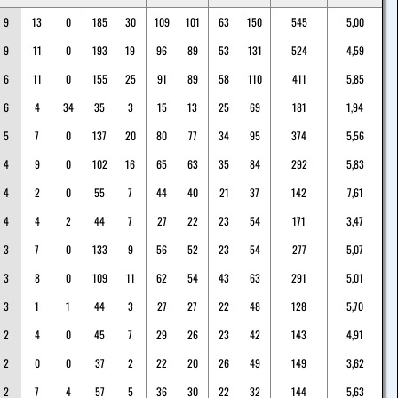
9
13
0
185
30
109
101
63
150
545
5,00
9
11
0
193
19
96
89
53
131
524
4,59
6
11
0
155
25
91
89
58
110
411
5,85
6
4
34
35
3
15
13
25
69
181
1,94
5
7
0
137
20
80
77
34
95
374
5,56
4
9
0
102
16
65
63
35
84
292
5,83
4
2
0
55
7
44
40
21
37
142
7,61
4
4
2
44
7
27
22
23
54
171
3,47
3
7
0
133
9
56
52
23
54
277
5,07
3
8
0
109
11
62
54
43
63
291
5,01
3
1
1
44
3
27
27
22
48
128
5,70
2
4
0
45
7
29
26
23
42
143
4,91
2
0
0
37
2
22
20
26
49
149
3,62
2
7
4
57
5
36
30
22
32
144
5,63