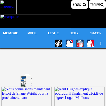
MEMBRE
POOL
LIGUE
JEUX
STATS
19:00
-
-