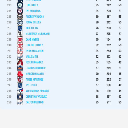
233
LUKE RALEY
95
262
59
234
DYLAN CREWS
64
230
51
235
ANDREW VAUGHN
69
187
55
236
JONNY DELUCA
70
212
55
237
NICK LOFTIN
76
230
57
238
MUNETAKA MURAKAMI
77
275
67
239
DANE MYERS
79
164
44
240
EUGENIO SUAREZ
82
292
59
241
RYAN MCMAHON
94
248
53
242
WILL SMITH
52
173
43
243
JOSE FERNANDEZ
55
165
42
244
FRANCISCO LINDOR
57
219
51
245
MARCELO MAYER
70
204
45
246
ANGEL MARTINEZ
75
252
57
247
KYLE ISBEL
57
168
42
248
YOHENDRICK PINANGO
58
169
44
249
CHRISTIAN VAZQUEZ
68
197
43
250
DALTON RUSHING
75
217
55