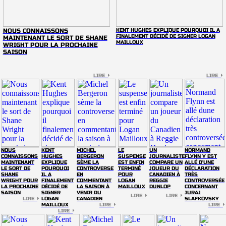
NOUS CONNAISSONS
KENT HUGHES EXPLIQUE POURQUOI IL A
FINALEMENT DÉCIDÉ DE SIGNER LOGAN
MAINTENANT LE SORT DE SHANE
MAILLOUX
WRIGHT POUR LA PROCHAINE
SAISON
LIRE
LIRE
NOUS
KENT
MICHEL
LE
UN
NORMAND
CONNAISSONS
HUGHES
BERGERON
SUSPENSE
JOURNALISTE
FLYNN Y EST
MAINTENANT
EXPLIQUE
SÈME LA
EST ENFIN
COMPARE UN
ALLÉ D'UNE
LE SORT DE
POURQUOI
CONTROVERSE
TERMINÉ
JOUEUR DU
DÉCLARATION
SHANE
IL A
EN
POUR
CANADIEN À
TRÈS
WRIGHT POUR
FINALEMENT
COMMENTANT
LOGAN
REGGIE
CONTROVERSÉE
LA PROCHAINE
DÉCIDÉ DE
LA SAISON À
MAILLOUX
DUNLOP
CONCERNANT
SAISON
SIGNER
VENIR DU
JURAJ
LIRE
LIRE
LIRE
LOGAN
CANADIEN
SLAFKOVSKY
MAILLOUX
LIRE
LIRE
LIRE