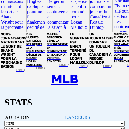
NOUS
KENT
MICHEL
LE
UN
NORMAND
HUGHES
BERGERON
FLYNN Y E
CONNAISSONS
SUSPENSE
JOURNALISTE
EXPLIQUE
SÈME LA
ALLÉ D'UN
MAINTENANT
EST
COMPARE
POURQUOI
CONTROVERSE
DÉCLARAT
LE SORT DE
ENFIN
UN JOUEUR
IL A
EN
TRÈS
SHANE
TERMINÉ
DU
FINALEMENT
COMMENTANT
CONTROVE
WRIGHT
POUR
CANADIEN À
DÉCIDÉ DE
LA SAISON À
CONCERNA
POUR LA
SIGNER
VENIR DU
LOGAN
REGGIE
JURAJ
LOGAN
CANADIEN
SLAFKOV
PROCHAINE
MAILLOUX
DUNLOP
MAILLOUX
LIRE
SAISON
LIRE
LIRE
LIRE
LIRE
MLB
STATS
AU BÂTON
LANCEURS