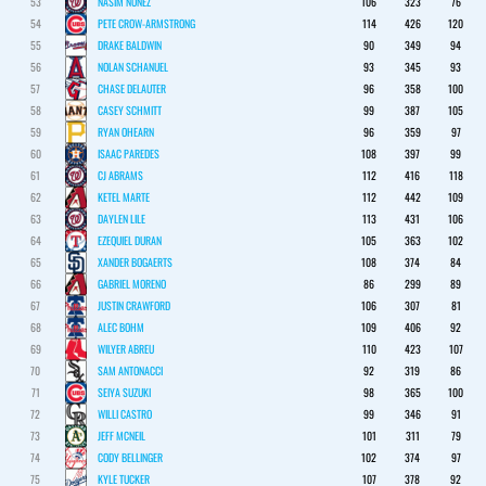
53
NASIM NUNEZ
106
323
76
54
PETE CROW-ARMSTRONG
114
426
120
55
DRAKE BALDWIN
90
349
94
56
NOLAN SCHANUEL
93
345
93
57
CHASE DELAUTER
96
358
100
58
CASEY SCHMITT
99
387
105
59
RYAN OHEARN
96
359
97
60
ISAAC PAREDES
108
397
99
61
CJ ABRAMS
112
416
118
62
KETEL MARTE
112
442
109
63
DAYLEN LILE
113
431
106
64
EZEQUIEL DURAN
105
363
102
65
XANDER BOGAERTS
108
374
84
66
GABRIEL MORENO
86
299
89
67
JUSTIN CRAWFORD
106
307
81
68
ALEC BOHM
109
406
92
69
WILYER ABREU
110
423
107
70
SAM ANTONACCI
92
319
86
71
SEIYA SUZUKI
98
365
100
72
WILLI CASTRO
99
346
91
73
JEFF MCNEIL
101
311
79
74
CODY BELLINGER
102
374
97
75
KYLE TUCKER
107
378
92