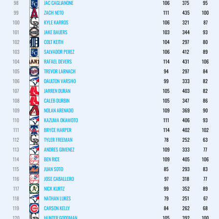
98
JAC CAGLIANONE
106
375
95
99
ZACH NETO
111
435
100
100
KYLE KARROS
106
321
87
101
JAKE BAUERS
103
344
93
102
COLT KEITH
104
297
80
103
SALVADOR PEREZ
106
412
89
104
RAFAEL DEVERS
114
431
106
105
TREVOR LARNACH
94
297
84
106
DAULTON VARSHO
99
333
82
107
JARREN DURAN
105
403
82
108
CALEB DURBIN
105
347
86
109
NOLAN ARENADO
109
369
90
110
KAZUMA OKAMOTO
111
406
93
111
BRYCE HARPER
114
402
102
112
TYLER FREEMAN
78
252
63
113
ANDRES GIMENEZ
109
333
77
114
BEN RICE
109
405
106
115
JUAN SOTO
85
293
83
116
JOSE CABALLERO
97
318
77
117
NICK KURTZ
99
352
89
118
NATHAN LUKES
79
251
67
119
CARSON KELLY
84
262
68
120
HUNTER GOODMAN
105
392
100