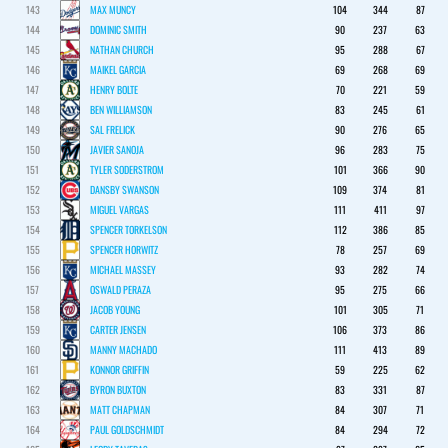
143
MAX MUNCY
104
344
87
144
DOMINIC SMITH
90
237
63
145
NATHAN CHURCH
95
288
67
146
MAIKEL GARCIA
69
268
69
147
HENRY BOLTE
70
221
59
148
BEN WILLIAMSON
83
245
61
149
SAL FRELICK
90
276
65
150
JAVIER SANOJA
96
283
75
151
TYLER SODERSTROM
101
366
90
152
DANSBY SWANSON
109
374
81
153
MIGUEL VARGAS
111
411
97
154
SPENCER TORKELSON
112
386
85
155
SPENCER HORWITZ
78
257
69
156
MICHAEL MASSEY
93
282
74
157
OSWALD PERAZA
95
275
66
158
JACOB YOUNG
101
305
71
159
CARTER JENSEN
106
373
86
160
MANNY MACHADO
111
413
89
161
KONNOR GRIFFIN
59
225
62
162
BYRON BUXTON
83
331
87
163
MATT CHAPMAN
84
307
71
164
PAUL GOLDSCHMIDT
84
294
72