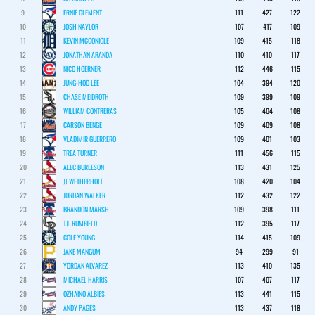
9
ERNIE CLEMENT
111
427
122
10
JOSH NAYLOR
107
417
109
11
KEVIN MCGONIGLE
109
415
118
12
JONATHAN ARANDA
110
410
117
13
NICO HOERNER
112
446
115
14
JUNG-HOO LEE
104
394
120
15
CHASE MEIDROTH
109
399
109
16
WILLIAM CONTRERAS
105
404
108
17
CARSON BENGE
109
409
108
18
VLADIMIR GUERRERO
109
401
103
19
TREA TURNER
111
456
115
20
ALEC BURLESON
113
431
125
21
JJ WETHERHOLT
108
420
104
22
JORDAN WALKER
112
432
122
23
BRANDON MARSH
109
398
111
24
T.J. RUMFIELD
112
395
117
25
COLE YOUNG
114
415
109
26
JAKE MANGUM
94
299
91
27
YORDAN ALVAREZ
113
410
135
28
MICHAEL HARRIS
107
407
117
29
OZHAINO ALBIES
113
441
115
30
ANDY PAGES
113
437
118