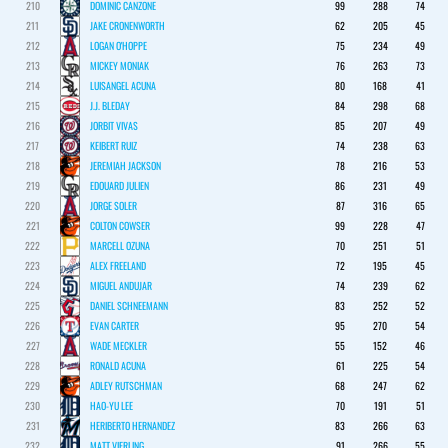
210
DOMINIC CANZONE
99
288
74
211
JAKE CRONENWORTH
62
205
45
212
LOGAN O'HOPPE
75
234
49
213
MICKEY MONIAK
76
263
73
214
LUISANGEL ACUNA
80
168
41
215
J.J. BLEDAY
84
298
68
216
JORBIT VIVAS
85
207
49
217
KEIBERT RUIZ
74
238
63
218
JEREMIAH JACKSON
78
216
53
219
EDOUARD JULIEN
86
231
49
220
JORGE SOLER
87
316
65
221
COLTON COWSER
99
228
47
222
MARCELL OZUNA
70
251
51
223
ALEX FREELAND
72
195
45
224
MIGUEL ANDUJAR
74
239
62
225
DANIEL SCHNEEMANN
83
252
52
226
EVAN CARTER
95
270
54
227
WADE MECKLER
55
152
46
228
RONALD ACUNA
61
225
54
229
ADLEY RUTSCHMAN
68
247
62
230
HAO-YU LEE
70
191
51
231
HERIBERTO HERNANDEZ
83
266
63
232
MATT VIERLING
91
266
55