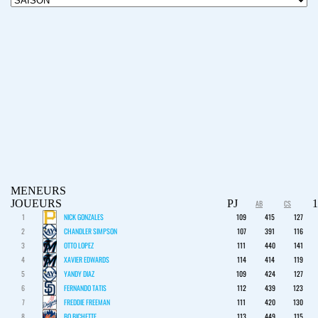
MENEURS
JOUEURS
PJ
AB
CS
1
NICK GONZALES
109
415
127
2
CHANDLER SIMPSON
107
391
116
3
OTTO LOPEZ
111
440
141
4
XAVIER EDWARDS
114
414
119
5
YANDY DIAZ
109
424
127
6
FERNANDO TATIS
112
439
123
7
FREDDIE FREEMAN
111
420
130
8
BO BICHETTE
113
449
115