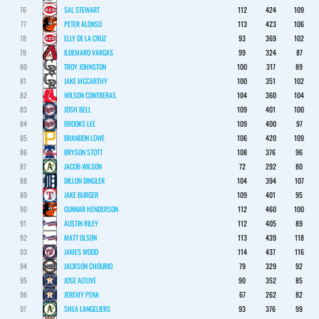
76
SAL STEWART
112
424
109
77
PETER ALONSO
113
423
106
78
ELLY DE LA CRUZ
93
369
102
79
ILDEMARO VARGAS
99
324
87
80
TROY JOHNSTON
100
317
89
81
JAKE MCCARTHY
100
351
102
82
WILSON CONTRERAS
104
360
104
83
JOSH BELL
109
401
100
84
BROOKS LEE
109
400
97
85
BRANDON LOWE
106
420
109
86
BRYSON STOTT
108
376
96
87
JACOB WILSON
72
292
80
88
DILLON DINGLER
104
394
107
89
JAKE BURGER
109
401
95
90
GUNNAR HENDERSON
112
460
100
91
AUSTIN RILEY
112
405
89
92
MATT OLSON
113
439
118
93
JAMES WOOD
114
437
116
94
JACKSON CHOURIO
79
329
92
95
JOSE ALTUVE
90
352
85
96
JEREMY PENA
67
262
82
97
SHEA LANGELIERS
93
376
99