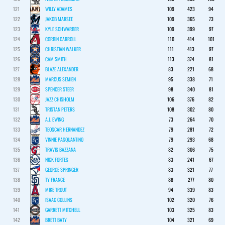
121
WILLY ADAMES
109
423
94
122
JAKOB MARSEE
109
365
73
123
KYLE SCHWARBER
109
399
97
124
CORBIN CARROLL
110
414
101
125
CHRISTIAN WALKER
111
413
97
126
CAM SMITH
113
374
81
127
BLAZE ALEXANDER
83
221
68
128
MARCUS SEMIEN
95
338
71
129
SPENCER STEER
98
340
81
130
JAZZ CHISHOLM
106
376
82
131
TRISTAN PETERS
108
302
80
132
A.J. EWING
73
264
70
133
TEOSCAR HERNANDEZ
79
281
72
134
VINNIE PASQUANTINO
79
293
68
135
TRAVIS BAZZANA
82
306
75
136
NICK FORTES
83
241
67
137
GEORGE SPRINGER
83
321
77
138
TY FRANCE
88
277
80
139
MIKE TROUT
94
339
83
140
ISAAC COLLINS
102
320
76
141
GARRETT MITCHELL
103
325
83
142
BRETT BATY
104
321
69