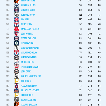
165
LEODY TAVERAS
97
297
65
166
CEDRIC MULLINS
98
330
68
167
AUSTIN MARTIN
101
258
61
168
EZEQUIEL TOVAR
106
355
73
169
IAN HAPP
110
400
86
170
NICKY LOPEZ
57
165
48
171
MASATAKA YOSHIDA
78
231
62
172
JOSE RAMIREZ
82
309
72
173
VICTOR CARATINI
83
261
60
174
J.P. CRAWFORD
89
307
65
175
ANDREW BENINTENDI
100
305
75
176
ALEJANDRO OSUNA
75
192
49
177
CHRISTIAN YELICH
76
299
69
178
MOOKIE BETTS
78
300
67
179
TYLER STEPHENSON
86
270
68
180
JOEY ORTIZ
95
249
60
181
COLSON MONTGOMERY
106
399
86
182
ONEIL CRUZ
66
250
66
183
VAUGHN GRISSOM
73
244
64
184
FRANCISCO ALVAREZ
77
247
63
185
JARED TRIOLO
80
227
55
186
DAVID HAMILTON
82
227
54
187
SAMUEL BASALLO
87
282
68