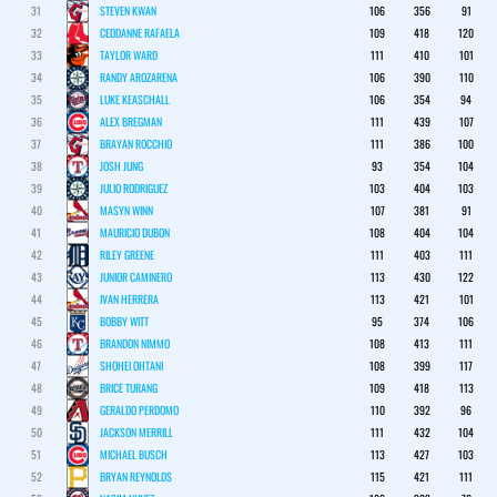
31
STEVEN KWAN
106
356
91
32
CEDDANNE RAFAELA
109
418
120
33
TAYLOR WARD
111
410
101
34
RANDY AROZARENA
106
390
110
35
LUKE KEASCHALL
106
354
94
36
ALEX BREGMAN
111
439
107
37
BRAYAN ROCCHIO
111
386
100
38
JOSH JUNG
93
354
104
39
JULIO RODRIGUEZ
103
404
103
40
MASYN WINN
107
381
91
41
MAURICIO DUBON
108
404
104
42
RILEY GREENE
111
403
111
43
JUNIOR CAMINERO
113
430
122
44
IVAN HERRERA
113
421
101
45
BOBBY WITT
95
374
106
46
BRANDON NIMMO
108
413
111
47
SHOHEI OHTANI
108
399
117
48
BRICE TURANG
109
418
113
49
GERALDO PERDOMO
110
392
96
50
JACKSON MERRILL
111
432
104
51
MICHAEL BUSCH
113
427
103
52
BRYAN REYNOLDS
115
421
111