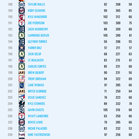
188
TAYLOR WALLS
92
268
58
189
KODY CLEMENS
99
365
85
190
KYLE MANZARDO
102
312
66
191
JOC PEDERSON
103
300
75
192
ZACH MCKINSTRY
88
269
60
193
LAWRENCE BUTLER
105
289
61
194
GLEYBER TORRES
56
206
55
195
YAINER DIAZ
57
211
57
196
ZACK GELOF
68
227
63
197
J.T. REALMUTO
83
275
61
198
CARLOS CORTES
85
231
60
199
DREW GILBERT
90
231
56
200
TRENT GRISHAM
94
322
69
201
LANE THOMAS
97
285
66
202
BRYCE ELDRIDGE
71
250
64
203
JESUS SANCHEZ
76
223
60
204
KYLE STOWERS
89
332
78
205
GAVIN SHEETS
105
316
68
206
WYATT LANGFORD
63
250
66
207
ROYCE LEWIS
79
285
66
208
RICHIE PALACIOS
83
232
53
209
MIKE YASTRZEMSKI
97
256
60