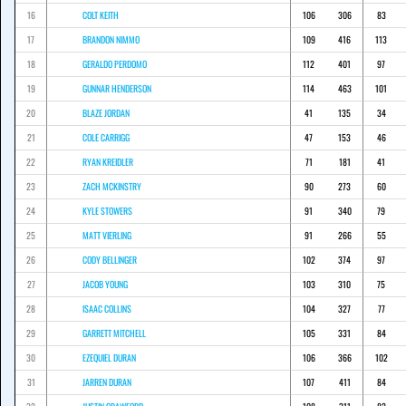
16
COLT KEITH
106
306
83
17
BRANDON NIMMO
109
416
113
18
GERALDO PERDOMO
112
401
97
19
GUNNAR HENDERSON
114
463
101
20
BLAZE JORDAN
41
135
34
21
COLE CARRIGG
47
153
46
22
RYAN KREIDLER
71
181
41
23
ZACH MCKINSTRY
90
273
60
24
KYLE STOWERS
91
340
79
25
MATT VIERLING
91
266
55
26
CODY BELLINGER
102
374
97
27
JACOB YOUNG
103
310
75
28
ISAAC COLLINS
104
327
77
29
GARRETT MITCHELL
105
331
84
30
EZEQUIEL DURAN
106
366
102
31
JARREN DURAN
107
411
84