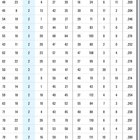
49
23
2
4
27
39
16
24
6
11
.269
45
8
2
13
42
35
30
79
17
2
.204
54
19
2
7
39
27
29
71
9
2
.246
45
18
2
12
44
57
29
83
1
0
.246
55
16
2
20
68
64
55
103
8
9
.270
43
11
2
20
47
42
39
80
2
0
.252
62
18
2
23
57
70
47
108
3
4
.291
62
22
2
26
63
78
27
99
0
3
.278
50
13
2
17
54
47
42
131
30
5
.217
58
20
2
9
56
42
46
79
3
10
.274
75
14
2
1
45
21
56
43
8
3
.255
59
18
2
18
49
45
27
112
4
4
.254
63
18
2
10
62
52
55
84
7
3
.243
71
14
2
4
43
45
40
88
8
8
.238
70
22
2
26
73
70
67
110
6
0
.297
76
22
2
10
53
58
28
59
6
4
.267
79
17
2
16
59
51
22
111
10
2
.280