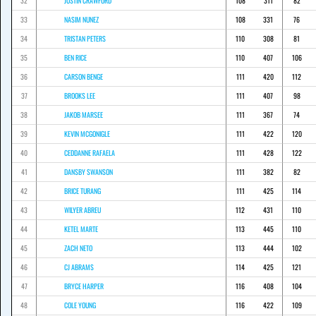
32
JUSTIN CRAWFORD
108
311
82
33
NASIM NUNEZ
108
331
76
34
TRISTAN PETERS
110
308
81
35
BEN RICE
110
407
106
36
CARSON BENGE
111
420
112
37
BROOKS LEE
111
407
98
38
JAKOB MARSEE
111
367
74
39
KEVIN MCGONIGLE
111
422
120
40
CEDDANNE RAFAELA
111
428
122
41
DANSBY SWANSON
111
382
82
42
BRICE TURANG
111
425
114
43
WILYER ABREU
112
431
110
44
KETEL MARTE
113
445
110
45
ZACH NETO
113
444
102
46
CJ ABRAMS
114
425
121
47
BRYCE HARPER
116
408
104
48
COLE YOUNG
116
422
109