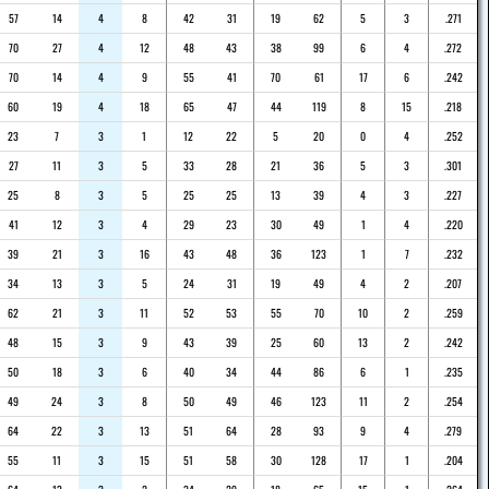
57
14
4
8
42
31
19
62
5
3
.271
70
27
4
12
48
43
38
99
6
4
.272
70
14
4
9
55
41
70
61
17
6
.242
60
19
4
18
65
47
44
119
8
15
.218
23
7
3
1
12
22
5
20
0
4
.252
27
11
3
5
33
28
21
36
5
3
.301
25
8
3
5
25
25
13
39
4
3
.227
41
12
3
4
29
23
30
49
1
4
.220
39
21
3
16
43
48
36
123
1
7
.232
34
13
3
5
24
31
19
49
4
2
.207
62
21
3
11
52
53
55
70
10
2
.259
48
15
3
9
43
39
25
60
13
2
.242
50
18
3
6
40
34
44
86
6
1
.235
49
24
3
8
50
49
46
123
11
2
.254
64
22
3
13
51
64
28
93
9
4
.279
55
11
3
15
51
58
30
128
17
1
.204