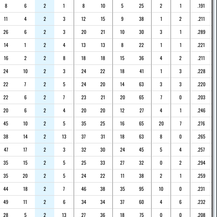
8
6
2
1
8
10
5
25
2
1
.191
11
4
2
3
12
15
9
38
1
2
.211
26
6
2
3
20
21
10
30
3
1
.289
14
1
2
4
13
13
8
22
1
1
.221
16
2
2
8
18
18
15
36
4
2
.211
24
10
2
3
24
22
18
41
1
3
.228
22
7
2
5
24
20
14
63
3
3
.220
22
6
2
7
23
21
20
65
7
0
.203
20
6
2
4
20
20
12
27
4
1
.246
45
10
2
5
35
25
16
65
20
7
.276
38
14
2
13
37
31
18
63
8
0
.265
47
17
2
3
32
30
24
45
5
4
.257
35
15
2
5
25
33
27
32
0
2
.294
35
20
2
5
24
22
11
38
2
1
.259
44
18
2
7
46
38
35
95
10
0
.231
49
11
2
6
34
34
37
60
4
6
.232
28
5
2
13
27
36
18
75
0
0
.208