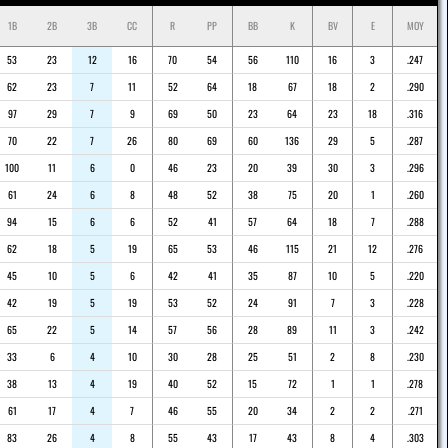
1B
2B
3B
CC
R
PP
BB
K
BV
E
MOY
53
23
12
16
70
54
56
110
16
3
.247
62
23
7
11
52
64
18
67
18
2
.290
97
29
7
9
69
50
23
64
23
18
.316
70
22
7
26
80
69
60
136
29
5
.287
100
11
6
0
46
23
20
39
30
3
.296
61
24
6
8
48
52
38
75
20
1
.260
94
15
6
6
52
41
57
64
18
7
.288
62
18
5
19
65
53
46
115
21
12
.276
45
10
5
6
42
41
35
87
10
5
.220
42
19
5
19
53
52
24
91
7
3
.228
65
22
5
14
57
56
28
89
11
3
.242
33
6
4
10
30
28
25
51
2
8
.230
38
13
4
19
40
52
15
72
1
1
.278
61
17
4
7
46
55
20
34
2
2
.271
83
26
4
8
55
43
17
43
8
4
.303