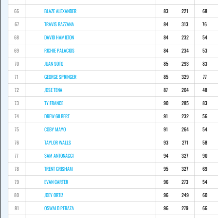
66
BLAZE ALEXANDER
83
221
68
67
TRAVIS BAZZANA
84
313
76
68
DAVID HAMILTON
84
232
54
69
RICHIE PALACIOS
84
234
53
70
JUAN SOTO
85
293
83
71
GEORGE SPRINGER
85
329
77
72
JOSE TENA
87
204
48
73
TY FRANCE
90
285
83
74
DREW GILBERT
91
232
56
75
COBY MAYO
91
264
54
76
TAYLOR WALLS
93
271
58
77
SAM ANTONACCI
94
327
90
78
TRENT GRISHAM
95
327
69
79
EVAN CARTER
96
273
54
80
JOEY ORTIZ
96
249
60
81
OSWALD PERAZA
96
279
66