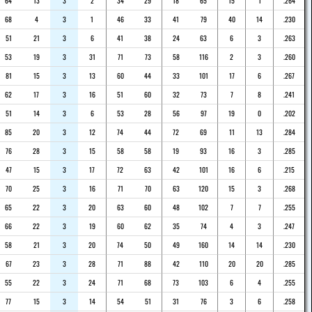
64
13
3
2
34
29
18
65
15
1
.264
68
4
3
1
46
33
41
79
40
14
.230
51
21
3
6
41
38
24
63
6
3
.263
53
19
3
31
71
73
58
116
2
3
.260
81
15
3
13
60
44
33
101
17
6
.267
62
17
3
16
51
60
32
73
7
8
.241
51
14
3
6
53
28
56
97
19
0
.202
85
20
3
12
74
44
72
69
11
13
.284
76
28
3
15
58
58
19
93
16
3
.285
47
15
3
17
72
63
42
101
16
6
.215
70
25
3
16
71
70
63
120
15
3
.268
65
22
3
20
63
60
48
102
7
7
.255
66
22
3
19
60
62
35
74
4
3
.247
58
21
3
20
74
50
49
160
14
14
.230
67
23
3
28
71
88
42
110
20
20
.285
55
22
3
24
71
68
73
103
6
4
.255
77
15
3
14
54
51
31
76
3
6
.258