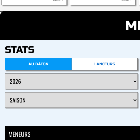
LIRE
LIRE
M
STATS
AU BÂTON
LANCEURS
MENEURS