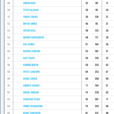
49
JORDAN BECK
32
89
17
50
TYLER CALLIHAN
39
95
20
51
TOMMY EDMAN
39
128
37
52
BRYAN TORRES
46
95
21
53
VICTOR MESA
48
133
28
54
BRADEN MONTGOMERY
48
171
39
55
MAX MUNCY
51
164
36
56
RAMON LAUREANO
53
182
37
57
MATT SHAW
56
130
32
58
KONNOR GRIFFIN
59
225
62
59
WYATT LANGFORD
64
253
67
60
MAIKEL GARCIA
69
268
69
61
ANDREW VAUGHN
71
194
57
62
MIGUEL ANDUJAR
74
239
62
63
CHRISTIAN YELICH
78
307
71
64
VINNIE PASQUANTINO
79
293
68
65
KERRY CARPENTER
81
231
48