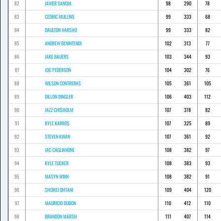
82
JAVIER SANOJA
98
290
78
83
CEDRIC MULLINS
99
333
68
84
DAULTON VARSHO
99
333
82
85
ANDREW BENINTENDI
102
313
77
86
JAKE BAUERS
103
344
93
87
JOC PEDERSON
104
302
76
88
WILSON CONTRERAS
105
361
105
89
DILLON DINGLER
106
403
112
90
JAZZ CHISHOLM
107
378
82
91
KYLE KARROS
107
325
89
92
STEVEN KWAN
107
361
92
93
JAC CAGLIANONE
108
382
97
94
KYLE TUCKER
108
383
93
95
MASYN WINN
108
382
91
96
SHOHEI OHTANI
109
404
120
97
MAURICIO DUBON
110
412
110
98
BRANDON MARSH
111
407
114