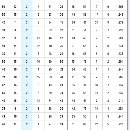
50
12
2
4
31
29
16
54
9
9
.308
50
15
2
9
37
36
43
83
17
6
.243
42
7
2
3
34
15
26
61
21
9
.233
38
8
2
5
33
32
31
51
9
7
.226
52
8
2
21
46
52
63
48
7
2
.283
49
14
2
12
40
36
37
68
7
0
.234
30
11
2
5
28
20
18
66
3
0
.235
50
15
2
16
39
50
15
72
1
2
.291
40
10
2
4
29
21
24
43
1
1
.241
27
10
2
15
39
41
21
98
2
7
.205
42
14
2
0
43
23
35
81
18
7
.214
65
15
2
8
59
34
26
58
14
2
.275
40
15
2
12
54
43
48
61
7
3
.211
35
9
2
8
38
30
42
75
14
1
.198
43
10
2
5
29
29
25
50
8
9
.241
46
11
2
7
27
24
11
89
12
5
.237