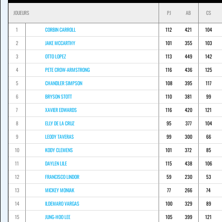
JOUEURS
PJ
AB
CS
1
CORBIN CARROLL
112
421
104
2
JAKE MCCARTHY
101
355
103
3
OTTO LOPEZ
113
449
142
4
PETE CROW-ARMSTRONG
116
436
125
5
CHANDLER SIMPSON
108
395
117
6
BRYSON STOTT
110
381
99
7
XAVIER EDWARDS
116
420
121
8
ELLY DE LA CRUZ
95
377
104
9
LEODY TAVERAS
99
300
66
10
KODY CLEMENS
101
372
85
11
DAYLEN LILE
115
438
106
12
FRANCISCO LINDOR
59
230
53
13
MICKEY MONIAK
77
266
74
14
ILDEMARO VARGAS
100
329
89
15
JUNG-HOO LEE
105
399
121