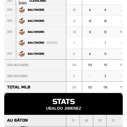
2013
CLEVELAND
2014
25
6
9
-
BALTIMORE
2015
32
12
10
-
BALTIMORE
2016
30
8
12
1
BALTIMORE
1
-
1
-
BALTIMORE
SERIES
2017
31
6
11
-
BALTIMORE
TOTAL MLB (SAISON)
324
113
117
1
TOTAL MLB (SERIES)
2
-
2
-
TOTAL MLB
326
113
119
1
STATS
UBALDO JIMENEZ
AU BÂTON
PJ
AB
PC
CS
1