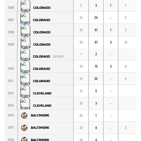
2
3
1
1
1
2006
COLORADO
15
24
-
2
2
2007
COLORADO
33
67
1
3
3
2008
COLORADO
34
61
5
14
1
2009
COLORADO
1
2
-
-
-
COLORADO
SERIES
33
75
5
8
8
2010
COLORADO
15
35
-
4
4
2011
COLORADO
31
5
-
-
-
2012
CLEVELAND
32
3
-
-
-
2013
CLEVELAND
2014
25
1
-
-
-
BALTIMORE
2015
32
8
-
2
2
BALTIMORE
2016
30
4
-
-
-
BALTIMORE