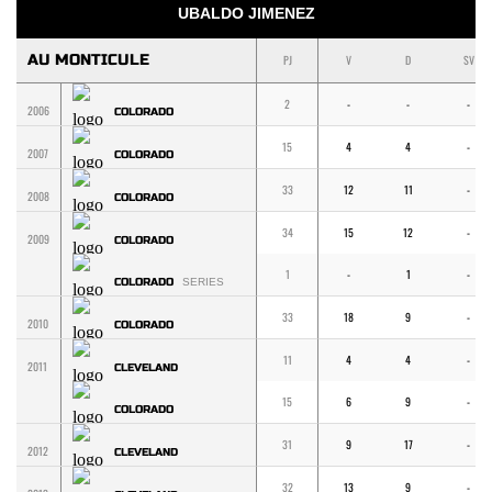
UBALDO JIMENEZ
AU MONTICULE
PJ
V
D
SV
2
-
-
-
2006
COLORADO
15
4
4
-
2007
COLORADO
33
12
11
-
2008
COLORADO
34
15
12
-
2009
COLORADO
1
-
1
-
COLORADO
SERIES
33
18
9
-
2010
COLORADO
11
4
4
-
2011
CLEVELAND
15
6
9
-
COLORADO
31
9
17
-
2012
CLEVELAND
32
13
9
-