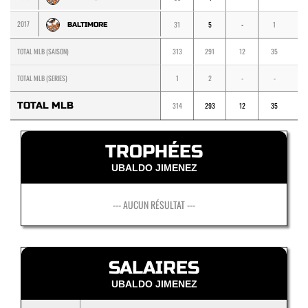
2017
31
5
-
1
1
BALTIMORE
TOTAL MLB (SAISON)
313
291
12
35
3
TOTAL MLB (SERIES)
1
2
-
-
-
TOTAL MLB
314
293
12
35
3
TROPHÉES
UBALDO JIMENEZ
--- AUCUN RÉSULTAT ---
SALAIRES
UBALDO JIMENEZ