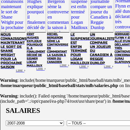
NOUS
KENT
MICHEL
LE
UN
NORMAND
HUGHES
BERGERON
FLYNN Y E
CONNAISSONS
SUSPENSE
JOURNALISTE
EXPLIQUE
SÈME LA
ALLÉ D'UN
MAINTENANT
EST
COMPARE
POURQUOI
CONTROVERSE
DÉCLARAT
LE SORT DE
ENFIN
UN JOUEUR
IL A
EN
TRÈS
SHANE
TERMINÉ
DU
FINALEMENT
COMMENTANT
CONTROVE
WRIGHT
POUR
CANADIEN À
DÉCIDÉ DE
LA SAISON À
CONCERNA
POUR LA
SIGNER
VENIR DU
LOGAN
REGGIE
JURAJ
LOGAN
CANADIEN
SLAFKOV
PROCHAINE
MAILLOUX
DUNLOP
MAILLOUX
LIRE
SAISON
LIRE
LIRE
LIRE
LIRE
Warning
: include(/home/marqueur/public_html/baseball/stats/mlb/_menu
/home/marqueur/public_html/baseball/stats/mlb/salaries.php
on li
Warning
: include(): Failed opening '/home/marqueur/public_html/base
(include_path='.:/opt/cpanel/ea-php74/root/usr/share/pear') in
/home/ma
SALAIRES