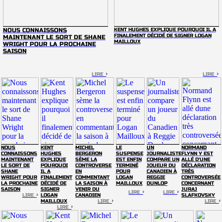
NOUS CONNAISSONS
KENT HUGHES EXPLIQUE POURQUOI IL A
FINALEMENT DÉCIDÉ DE SIGNER LOGAN
MAINTENANT LE SORT DE SHANE
MAILLOUX
WRIGHT POUR LA PROCHAINE
SAISON
LIRE
LIRE
NOUS
KENT
MICHEL
LE
UN
NORMAND
CONNAISSONS
HUGHES
BERGERON
SUSPENSE
JOURNALISTE
FLYNN Y EST
MAINTENANT
EXPLIQUE
SÈME LA
EST ENFIN
COMPARE UN
ALLÉ D'UNE
LE SORT DE
POURQUOI
CONTROVERSE
TERMINÉ
JOUEUR DU
DÉCLARATION
SHANE
IL A
EN
POUR
CANADIEN À
TRÈS
WRIGHT POUR
FINALEMENT
COMMENTANT
LOGAN
REGGIE
CONTROVERSÉE
LA PROCHAINE
DÉCIDÉ DE
LA SAISON À
MAILLOUX
DUNLOP
CONCERNANT
SAISON
SIGNER
VENIR DU
JURAJ
LIRE
LIRE
LIRE
LOGAN
CANADIEN
SLAFKOVSKY
MAILLOUX
LIRE
LIRE
LIRE