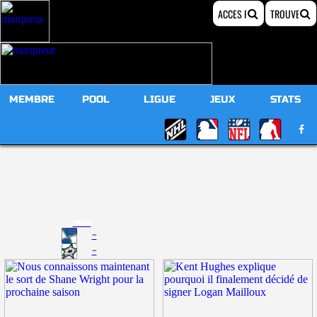
MEMBRE
POOL
LIGUE
JEUX
STATS
19:00
-
-