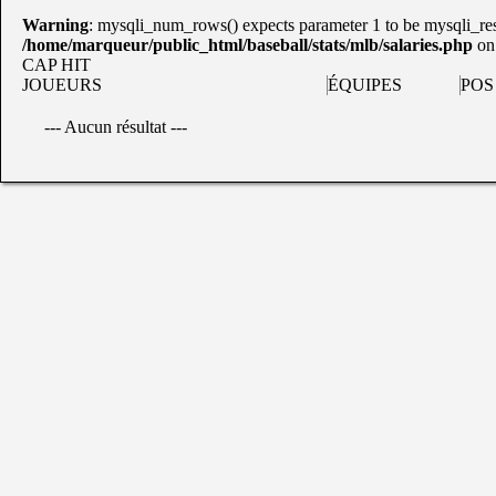
Warning
: mysqli_num_rows() expects parameter 1 to be mysqli_res
/home/marqueur/public_html/baseball/stats/mlb/salaries.php
on
CAP HIT
JOUEURS
ÉQUIPES
POS
--- Aucun résultat ---