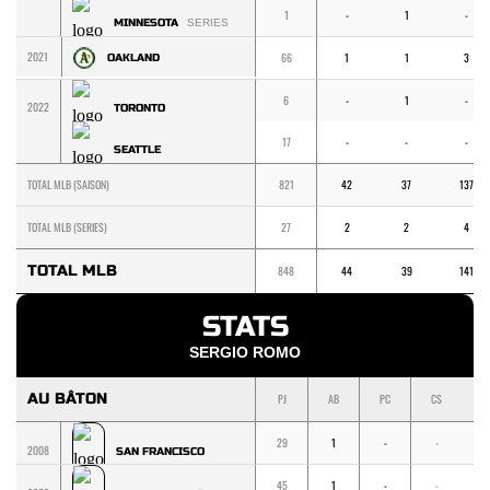
1
-
1
-
MINNESOTA
SERIES
2021
66
1
1
3
OAKLAND
6
-
1
-
2022
TORONTO
17
-
-
-
SEATTLE
TOTAL MLB (SAISON)
821
42
37
137
TOTAL MLB (SERIES)
27
2
2
4
TOTAL MLB
848
44
39
141
STATS
SERGIO ROMO
AU BÂTON
PJ
AB
PC
CS
1
29
1
-
-
-
2008
SAN FRANCISCO
45
1
-
-
-