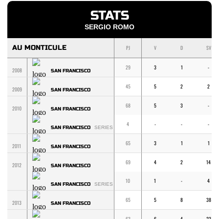
STATS
SERGIO ROMO
AU MONTICULE
PJ
V
D
SV
29
3
1
-
2008
SAN FRANCISCO
45
5
2
2
2009
SAN FRANCISCO
68
5
3
-
2010
SAN FRANCISCO
4
-
-
-
SAN FRANCISCO
SERIES
65
3
1
1
2011
SAN FRANCISCO
69
4
2
14
2012
SAN FRANCISCO
10
1
-
4
SAN FRANCISCO
SERIES
65
5
8
38
2013
SAN FRANCISCO
63
6
4
23