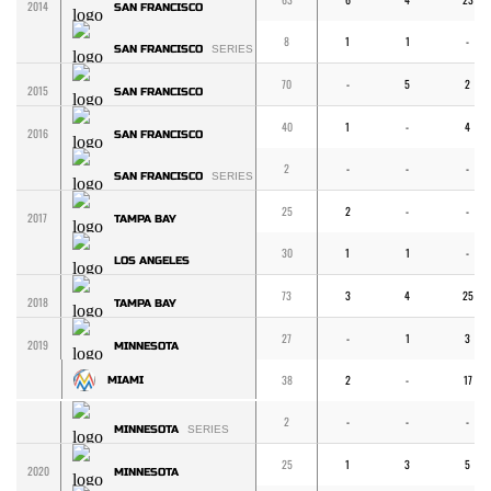
2014
SAN FRANCISCO
8
1
1
-
SAN FRANCISCO
SERIES
70
-
5
2
2015
SAN FRANCISCO
40
1
-
4
2016
SAN FRANCISCO
2
-
-
-
SAN FRANCISCO
SERIES
25
2
-
-
2017
TAMPA BAY
30
1
1
-
LOS ANGELES
73
3
4
25
2018
TAMPA BAY
27
-
1
3
2019
MINNESOTA
38
2
-
17
MIAMI
2
-
-
-
MINNESOTA
SERIES
25
1
3
5
2020
MINNESOTA