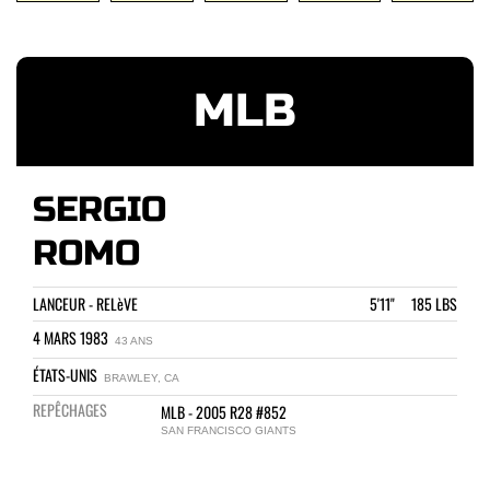
MLB
SERGIO
ROMO
LANCEUR - RELèVE
5'11" 185 LBS
4 MARS 1983
43 ANS
ÉTATS-UNIS
BRAWLEY, CA
REPÊCHAGES
MLB - 2005 R28 #852
SAN FRANCISCO GIANTS