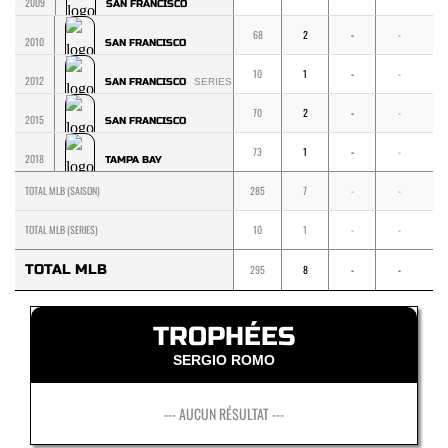
2009
SAN FRANCISCO
68
2
-
-
-
2010
SAN FRANCISCO
10
1
-
-
-
2012
SAN FRANCISCO
SERIES
70
2
-
-
-
2015
SAN FRANCISCO
73
1
-
-
-
2018
TAMPA BAY
TOTAL MLB (SAISON)
285
7
-
-
-
TOTAL MLB (SERIES)
10
1
-
-
-
TOTAL MLB
295
8
-
-
-
TROPHÉES
SERGIO ROMO
--- AUCUN RÉSULTAT ---