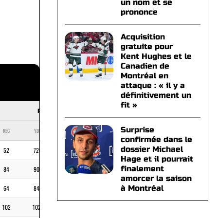
un nom et se
prononce
Acquisition
gratuite pour
Kent Hughes et le
Canadien de
Montréal en
attaque : « il y a
définitivement un
fit »
RECEIVING
Surprise
REC
YDS
MOY
TD
confirmée dans le
dossier Michael
52
720
4
13,8
Hage et il pourrait
finalement
84
903
3
10,8
amorcer la saison
à Montréal
64
849
8
13,3
102
1021
9
10,0