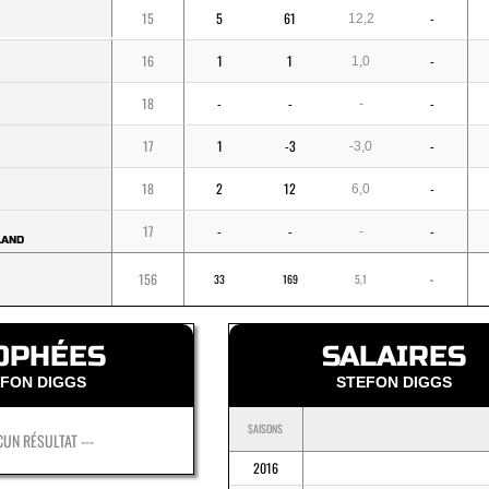
15
5
61
-
12,2
16
1
1
-
1,0
18
-
-
-
-
17
1
-3
-
-3,0
18
2
12
-
6,0
17
-
-
-
-
LAND
156
33
169
5,1
-
OPHÉES
SALAIRES
FON DIGGS
STEFON DIGGS
SAISONS
CUN RÉSULTAT ---
2016