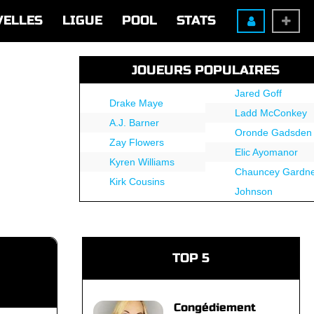
VELLES
LIGUE
POOL
STATS
JOUEURS POPULAIRES
Jared Goff
Drake Maye
Ladd McConkey
A.J. Barner
Oronde Gadsden
Zay Flowers
Elic Ayomanor
Kyren Williams
Chauncey Gardne
Kirk Cousins
Johnson
TOP 5
Congédiement