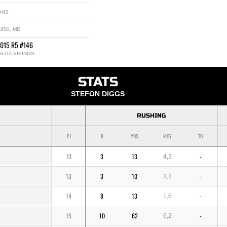
ANS
URG, MD
2015 R5 #146
SOTA VIKINGS
STATS
STEFON DIGGS
RUSHING
PJ
R
YDS
MOY
TD
13
3
13
-
4,3
13
3
10
-
3,3
14
8
13
-
1,6
15
10
62
-
6,2