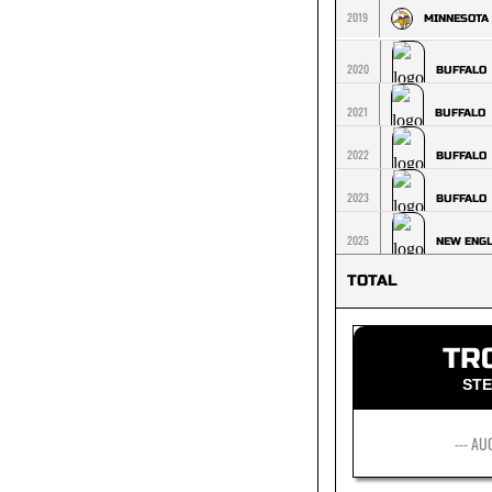
2019
MINNESOTA
2020
BUFFALO
2021
BUFFALO
2022
BUFFALO
2023
BUFFALO
2025
NEW ENG
TOTAL
TR
STE
--- AU