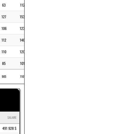
63
1129
6
17,9
127
1535
8
12,1
106
1232
10
11,6
112
1464
11
13,1
110
1204
8
10,9
85
1013
4
11,9
905
11070
12,2
71
SALAIRE
491 928 $