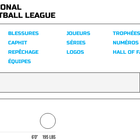
IONAL
TBALL LEAGUE
BLESSURES
JOUEURS
TROPHÉE
CAPHIT
SÉRIES
NUMÉROS
REPÊCHAGE
LOGOS
HALL OF 
ÉQUIPES
6'0" 195 LBS