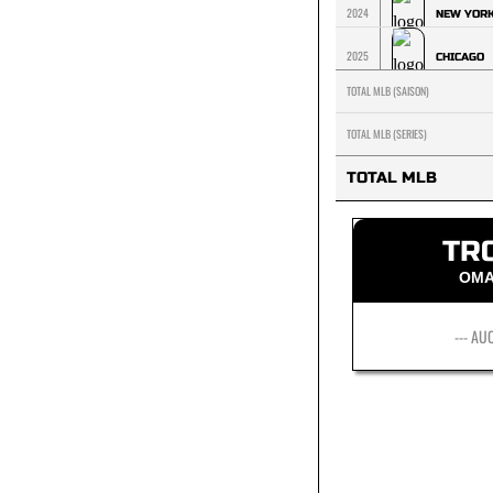
2024
NEW YOR
2025
CHICAGO
TOTAL MLB (SAISON)
TOTAL MLB (SERIES)
TOTAL MLB
TR
OMA
--- AU