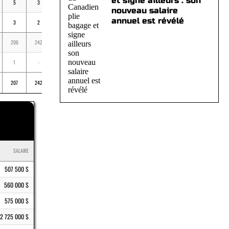
et signe ailleurs : son
5
3
11
-
.164
nouveau salaire
annuel est révélé
3
2
1
-
.286
206
242
434
-
.252
1
-
1
-
.333
207
242
435
-
.253
SALAIRE
507 500 $
560 000 $
575 000 $
2 725 000 $