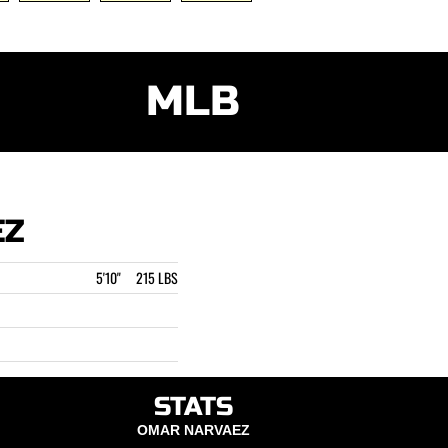
MLB
EZ
5'10" 215 LBS
STATS
OMAR NARVAEZ