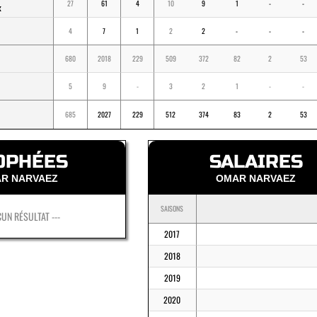
27
61
4
10
9
1
-
-
K
4
7
1
2
2
-
-
-
680
2018
229
509
372
82
2
53
5
9
-
3
2
1
-
-
685
2027
229
512
374
83
2
53
OPHÉES
SALAIRES
R NARVAEZ
OMAR NARVAEZ
SAISONS
CUN RÉSULTAT ---
2017
2018
2019
2020