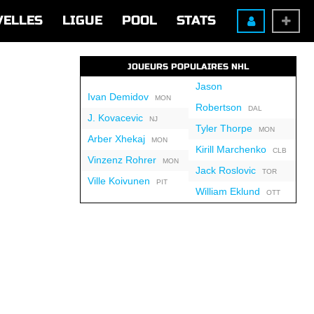
VELLES
LIGUE
POOL
STATS
JOUEURS POPULAIRES NHL
Jason
Ivan Demidov
MON
Robertson
DAL
J. Kovacevic
NJ
Tyler Thorpe
MON
Arber Xhekaj
MON
Kirill Marchenko
CLB
Vinzenz Rohrer
MON
Jack Roslovic
TOR
Ville Koivunen
PIT
William Eklund
OTT