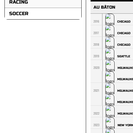
RACING
AU BÂTON
SOCCER
2016
CHICAGO
2017
CHICAGO
2018
CHICAGO
2019
SEATTLE
2020
MILWAUK
MILWAUK
2021
MILWAUK
MILWAUK
2022
MILWAUK
2023
NEW YOR