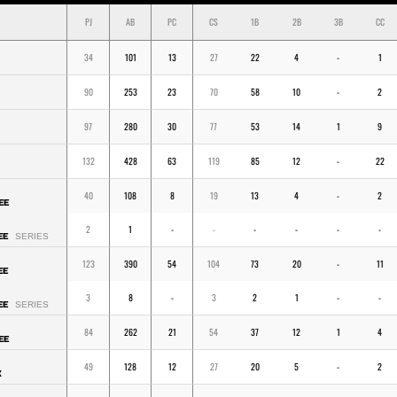
PJ
AB
PC
CS
1B
2B
3B
CC
34
101
13
27
22
4
-
1
90
253
23
70
58
10
-
2
97
280
30
77
53
14
1
9
132
428
63
119
85
12
-
22
40
108
8
19
13
4
-
2
EE
2
1
-
-
-
-
-
-
EE
SERIES
123
390
54
104
73
20
-
11
EE
3
8
-
3
2
1
-
-
EE
SERIES
84
262
21
54
37
12
1
4
EE
49
128
12
27
20
5
-
2
K