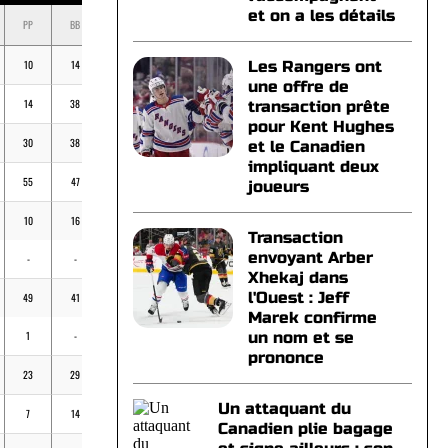
et on a les détails
PP
BB
K
BV
MOY
10
14
14
-
.267
Les Rangers ont
une offre de
14
38
45
-
.277
transaction prête
pour Kent Hughes
30
38
65
-
.275
et le Canadien
impliquant deux
55
47
92
-
.278
joueurs
10
16
39
-
.176
Transaction
envoyant Arber
-
-
1
-
-
Xhekaj dans
l'Ouest : Jeff
49
41
83
-
.267
Marek confirme
1
-
-
-
.375
un nom et se
prononce
23
29
57
-
.206
Un attaquant du
7
14
27
-
.211
Canadien plie bagage