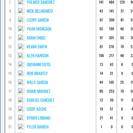
YOLMER SANCHEZ
7
141
484
129
9
NICK DELMONICO
8
43
141
37
2
LEURY GARCIA
9
87
300
81
5
YOAN MONCADA
10
55
199
46
2
ADAM ENGEL
11
97
301
50
3
KEVAN SMITH
12
87
276
78
5
ALEN HANSON
13
106
217
48
3
GIOVANNI SOTO
14
13
42
8
ROB BRANTLY
15
14
31
9
WILLY GARCIA
16
44
105
25
1
OMAR NARVAEZ
17
90
253
70
5
CARLOS SANCHEZ
18
12
39
11
CODY ASCHE
19
19
57
6
RYMER LIRIANO
20
21
41
9
TYLER DANISH
21
1
0
0