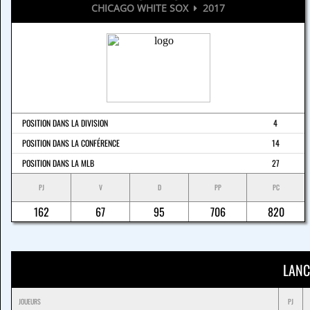
CHICAGO WHITE SOX
2017
POSITION DANS LA DIVISION
4
POSITION DANS LA CONFÉRENCE
14
POSITION DANS LA MLB
27
PJ
V
D
PP
PC
162
67
95
706
820
LANC
JOUEURS
PJ