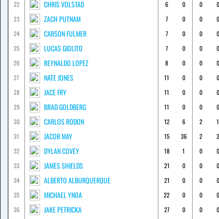
CHRIS VOLSTAD
22
6
0
0
ZACH PUTNAM
23
7
0
0
CARSON FULMER
24
7
0
0
LUCAS GIOLITO
25
7
0
0
REYNALDO LOPEZ
26
8
0
0
NATE JONES
27
11
0
0
JACE FRY
28
11
0
0
BRAD GOLDBERG
29
11
0
0
CARLOS RODON
30
12
6
2
1
JACOB MAY
31
15
36
2
DYLAN COVEY
32
18
1
0
JAMES SHIELDS
33
21
0
0
ALBERTO ALBURQUERQUE
34
21
0
0
MICHAEL YNOA
35
22
0
0
JAKE PETRICKA
36
27
0
0