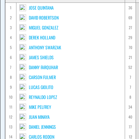
JOSE QUINTANA
1
36
DAVID ROBERTSON
2
69
MIGUEL GONZALEZ
3
27
DEREK HOLLAND
4
29
ANTHONY SWARZAK
5
70
JAMES SHIELDS
6
21
DANNY FARQUHAR
7
52
CARSON FULMER
8
7
LUCAS GIOLITO
9
7
REYNALDO LOPEZ
10
8
MIKE PELFREY
11
34
JUAN MINAYA
12
40
DANIEL JENNINGS
13
77
CARLOS RODON
14
12