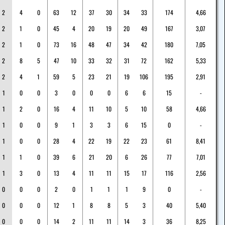
2
4
0
63
12
37
30
34
33
174
4,66
2
1
0
45
4
20
19
20
49
167
3,07
2
1
0
73
16
48
47
34
42
180
7,05
2
8
5
47
10
33
32
31
72
162
5,33
2
4
1
59
5
23
21
19
106
195
2,91
1
0
0
3
0
0
0
6
6
15
-
1
2
0
16
4
11
10
5
10
58
4,66
1
0
0
9
1
3
3
6
15
0
-
1
0
0
28
4
22
19
22
23
61
8,41
1
1
0
39
6
21
20
6
26
77
7,01
1
3
0
13
4
11
11
15
17
116
2,56
0
0
0
2
0
1
1
1
9
0
-
0
0
0
12
1
8
8
5
3
40
5,40
0
0
0
14
2
11
11
14
3
36
8,25