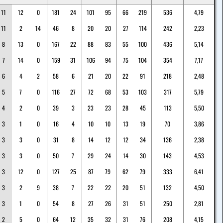
11
12
0
181
24
101
95
66
219
536
4,79
11
2
14
46
8
20
20
27
114
242
2,23
8
13
0
167
22
88
83
55
100
436
5,14
7
14
0
159
31
106
94
75
104
354
7,17
6
4
2
58
6
21
20
22
91
218
2,48
5
7
0
116
27
72
68
53
103
317
5,79
4
2
0
39
3
23
23
28
45
113
5,50
3
1
0
16
4
10
10
13
19
70
3,86
3
3
0
31
8
14
12
12
34
136
2,38
3
3
0
50
7
29
24
14
30
143
4,53
3
12
0
127
25
87
79
62
79
333
6,41
3
2
9
38
7
22
22
20
51
132
4,50
3
1
0
54
8
27
26
31
51
250
2,81
2
5
0
64
12
35
32
31
76
208
4,15