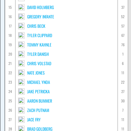
DAVID HOLMBERG
15
37
GREGORY INFANTE
16
52
CHRIS BECK
17
57
TYLER CLIPPARD
18
67
TOMMY KAHNLE
19
76
TYLER DANISH
20
1
CHRIS VOLSTAD
21
6
NATE JONES
22
11
MICHAEL YNOA
23
22
JAKE PETRICKA
24
27
AARON BUMMER
25
30
ZACH PUTNAM
26
7
JACE FRY
27
11
BRAD GOLDBERG
28
11