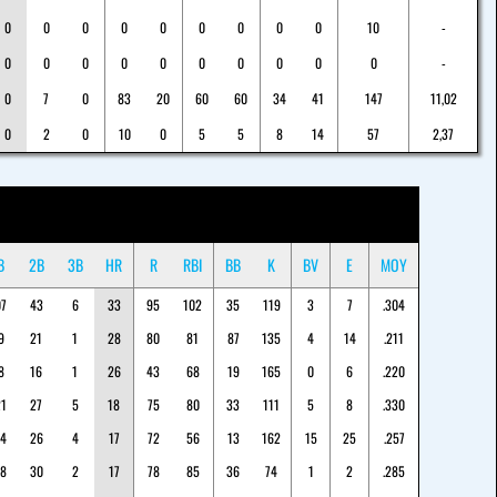
0
0
0
0
0
0
0
0
0
10
-
0
0
0
0
0
0
0
0
0
0
-
0
7
0
83
20
60
60
34
41
147
11,02
0
2
0
10
0
5
5
8
14
57
2,37
B
2B
3B
HR
R
RBI
BB
K
BV
E
MOY
07
43
6
33
95
102
35
119
3
7
.304
9
21
1
28
80
81
87
135
4
14
.211
8
16
1
26
43
68
19
165
0
6
.220
21
27
5
18
75
80
33
111
5
8
.330
04
26
4
17
72
56
13
162
15
25
.257
28
30
2
17
78
85
36
74
1
2
.285