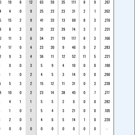
0
19
8
12
63
59
35
111
8
9
.267
4
4
0
9
25
23
23
31
2
1
.262
5
15
2
9
41
33
13
69
8
3
.270
8
8
2
8
31
22
29
74
3
7
.231
0
11
3
6
34
21
19
117
8
3
.166
7
17
0
4
23
30
9
46
0
2
.283
2
9
3
4
36
11
12
52
11
5
.221
5
0
0
3
5
9
4
10
0
0
.190
6
1
0
2
4
5
3
14
0
0
.290
5
5
3
2
15
12
11
31
0
3
.238
8
10
0
2
23
14
38
45
0
7
.277
5
4
1
1
5
5
2
6
0
0
.282
4
1
0
1
5
4
3
21
0
0
.105
6
2
0
1
4
6
5
14
1
0
.220
0
0
0
0
0
0
0
0
0
0
-