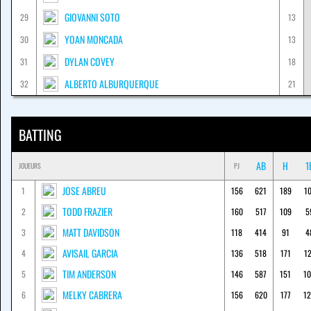
GIOVANNI SOTO
29
13
YOAN MONCADA
30
13
DYLAN COVEY
31
18
ALBERTO ALBURQUERQUE
32
21
BATTING
AB
H
1
JOUEURS
PJ
JOSE ABREU
1
156
621
189
1
TODD FRAZIER
2
160
517
109
5
MATT DAVIDSON
3
118
414
91
4
AVISAIL GARCIA
4
136
518
171
1
TIM ANDERSON
5
146
587
151
1
MELKY CABRERA
6
156
620
177
1