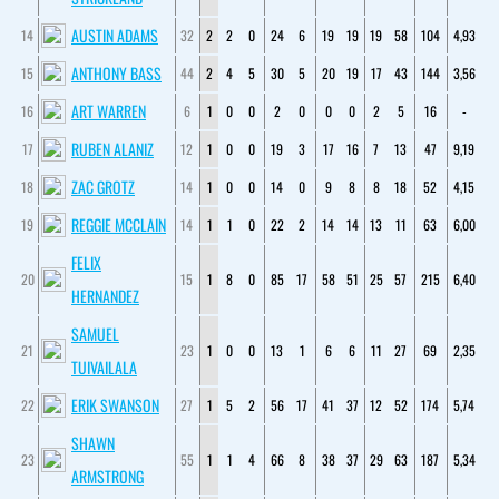
AUSTIN ADAMS
14
32
2
2
0
24
6
19
19
19
58
104
4,93
ANTHONY BASS
15
44
2
4
5
30
5
20
19
17
43
144
3,56
ART WARREN
16
6
1
0
0
2
0
0
0
2
5
16
-
RUBEN ALANIZ
17
12
1
0
0
19
3
17
16
7
13
47
9,19
ZAC GROTZ
18
14
1
0
0
14
0
9
8
8
18
52
4,15
REGGIE MCCLAIN
19
14
1
1
0
22
2
14
14
13
11
63
6,00
FELIX
20
15
1
8
0
85
17
58
51
25
57
215
6,40
HERNANDEZ
SAMUEL
21
23
1
0
0
13
1
6
6
11
27
69
2,35
TUIVAILALA
ERIK SWANSON
22
27
1
5
2
56
17
41
37
12
52
174
5,74
SHAWN
23
55
1
1
4
66
8
38
37
29
63
187
5,34
ARMSTRONG