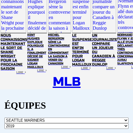
NOUS
KENT
MICHEL
LE
UN
NORMAND
HUGHES
BERGERON
FLYNN Y E
CONNAISSONS
SUSPENSE
JOURNALISTE
EXPLIQUE
SÈME LA
ALLÉ D'UN
MAINTENANT
EST
COMPARE
POURQUOI
CONTROVERSE
DÉCLARAT
LE SORT DE
ENFIN
UN JOUEUR
IL A
EN
TRÈS
SHANE
TERMINÉ
DU
FINALEMENT
COMMENTANT
CONTROVE
WRIGHT
POUR
CANADIEN À
DÉCIDÉ DE
LA SAISON À
CONCERNA
POUR LA
SIGNER
VENIR DU
LOGAN
REGGIE
JURAJ
LOGAN
CANADIEN
SLAFKOV
PROCHAINE
MAILLOUX
DUNLOP
MAILLOUX
LIRE
SAISON
LIRE
LIRE
LIRE
LIRE
MLB
ÉQUIPES