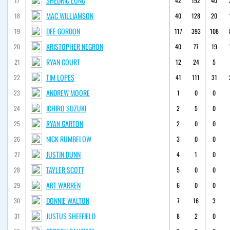
SHEDRIC LONG
17
42
152
40
MAC WILLIAMSON
18
40
128
20
DEE GORDON
19
117
393
108
KRISTOPHER NEGRON
20
40
77
19
RYAN COURT
21
12
24
5
TIM LOPES
22
41
111
31
ANDREW MOORE
23
1
0
0
ICHIRO SUZUKI
24
2
5
0
RYAN GARTON
25
2
0
0
NICK RUMBELOW
26
3
0
0
JUSTIN DUNN
27
4
1
0
TAYLER SCOTT
28
5
0
0
ART WARREN
29
6
0
0
DONNIE WALTON
30
7
16
3
JUSTUS SHEFFIELD
31
8
2
0