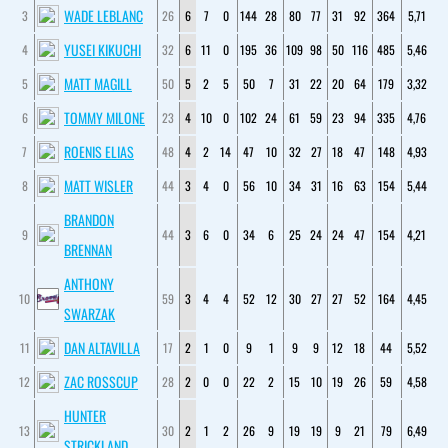
WADE LEBLANC
3
26
6
7
0
144
28
80
77
31
92
364
5,71
YUSEI KIKUCHI
4
32
6
11
0
195
36
109
98
50
116
485
5,46
MATT MAGILL
5
50
5
2
5
50
7
31
22
20
64
179
3,32
TOMMY MILONE
6
23
4
10
0
102
24
61
59
23
94
335
4,76
ROENIS ELIAS
7
48
4
2
14
47
10
32
27
18
47
148
4,93
MATT WISLER
8
44
3
4
0
56
10
34
31
16
63
154
5,44
BRANDON
9
44
3
6
0
34
6
25
24
24
47
154
4,21
BRENNAN
ANTHONY
10
59
3
4
4
52
12
30
27
27
52
164
4,45
SWARZAK
DAN ALTAVILLA
11
17
2
1
0
9
1
9
9
12
18
44
5,52
ZAC ROSSCUP
12
28
2
0
0
22
2
15
10
19
26
59
4,58
HUNTER
13
30
2
1
2
26
9
19
19
9
21
79
6,49
STRICKLAND