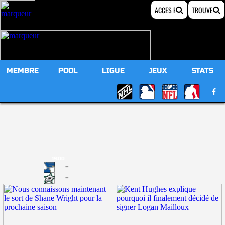
MEMBRE
POOL
LIGUE
JEUX
STATS
19:00
-
-