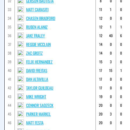
GERSON BAUTISTA
32
8
0
0
MATT CARASITI
33
11
1
0
CHASEN BRADFORD
34
12
0
0
RUBEN ALANIZ
35
12
1
1
JAKE FRALEY
36
12
40
6
REGGIE MCCLAIN
37
14
0
0
ZAC GROTZ
38
14
0
0
FELIX HERNANDEZ
39
15
3
0
DAVID FREITAS
40
17
15
1
DAN ALTAVILLA
41
17
0
0
TAYLOR GUILBEAU
42
17
0
0
MIKE WRIGHT
43
19
0
0
CONNOR SADZECK
44
20
0
0
PARKER MARKEL
45
20
3
0
MATT FESTA
46
20
0
0