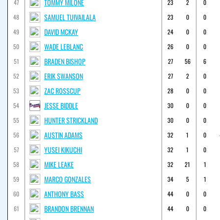
TOMMY MILONE
47
23
2
0
SAMUEL TUIVAILALA
48
23
0
0
DAVID MCKAY
49
24
0
0
WADE LEBLANC
50
26
0
0
BRADEN BISHOP
51
27
56
6
ERIK SWANSON
52
27
2
0
ZAC ROSSCUP
53
28
0
0
JESSE BIDDLE
54
30
0
0
HUNTER STRICKLAND
55
30
0
0
AUSTIN ADAMS
56
32
1
0
YUSEI KIKUCHI
57
32
1
0
MIKE LEAKE
58
32
21
1
MARCO GONZALES
59
34
5
1
ANTHONY BASS
60
44
0
0
BRANDON BRENNAN
61
44
0
0