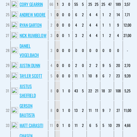
CORY GEARRIN
24
66
1
3
0
55
5
25
25
25
47
189
3,57
ANDREW MOORE
25
1
0
0
0
6
2
4
4
1
2
14
7,71
RYAN GARTON
26
2
0
0
0
4
2
4
4
1
1
9
12,00
NICK RUMBELOW
27
3
0
0
1
3
2
4
4
1
2
4
27,00
DANIEL
28
3
0
0
0
0
0
0
0
0
0
0
-
VOGELBACH
JUSTIN DUNN
29
4
0
0
0
2
0
2
2
9
5
20
2,70
TAYLER SCOTT
30
5
0
0
0
11
1
10
8
6
7
23
9,39
JUSTUS
31
8
0
1
0
43
5
22
21
18
37
108
5,25
SHEFFIELD
GERSON
32
8
0
1
0
13
2
11
11
9
7
27
11,00
BAUTISTA
MATT CARASITI
33
11
0
1
0
11
2
6
5
5
10
29
4,66
CHASEN