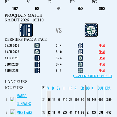
PJ
V
D
PP
PC
162
68
94
758
893
PROCHAIN MATCH
6 AOÛT 2026 16H10
VS
DERNIERS FACE À FACE
5 AOÛ 2026
2 - 4
FINAL
4 AOÛ 2026
8 - 0
FINAL
7 JUN 2026
5 - 4
FINAL
6 JUN 2026
0 - 4
FINAL
5 JUN 2026
7 - 3
FINAL
CALENDRIER COMPLET
LANCEURS
V
D
SV
H
HR
R
ER
BB
K
OUT
ERA
JOUEURS
PJ
MARCO
1
34
16
13
0
210
23
106
90
56
147
609
3,99
GONZALES
MIKE LEAKE
2
32
12
11
0
227
41
114
99
27
127
591
4,52