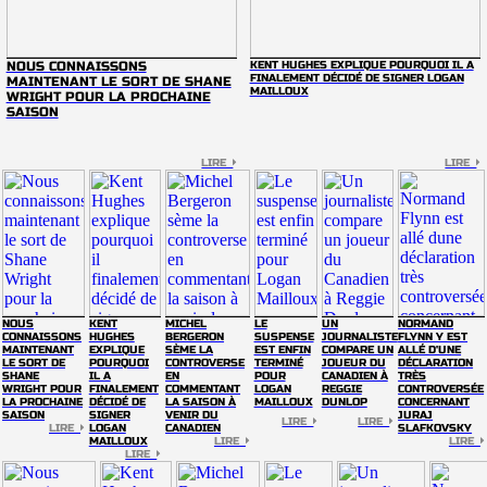
NOUS CONNAISSONS
KENT HUGHES EXPLIQUE POURQUOI IL A
FINALEMENT DÉCIDÉ DE SIGNER LOGAN
MAINTENANT LE SORT DE SHANE
MAILLOUX
WRIGHT POUR LA PROCHAINE
SAISON
LIRE
LIRE
NOUS
KENT
MICHEL
LE
UN
NORMAND
CONNAISSONS
HUGHES
BERGERON
SUSPENSE
JOURNALISTE
FLYNN Y EST
MAINTENANT
EXPLIQUE
SÈME LA
EST ENFIN
COMPARE UN
ALLÉ D'UNE
LE SORT DE
POURQUOI
CONTROVERSE
TERMINÉ
JOUEUR DU
DÉCLARATION
SHANE
IL A
EN
POUR
CANADIEN À
TRÈS
WRIGHT POUR
FINALEMENT
COMMENTANT
LOGAN
REGGIE
CONTROVERSÉE
LA PROCHAINE
DÉCIDÉ DE
LA SAISON À
MAILLOUX
DUNLOP
CONCERNANT
SAISON
SIGNER
VENIR DU
JURAJ
LIRE
LIRE
LIRE
LOGAN
CANADIEN
SLAFKOVSKY
MAILLOUX
LIRE
LIRE
LIRE