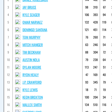
JAY BRUCE
3
98
310
67
KYLE SEAGER
4
106
393
94
OMAR NARVAEZ
5
132
428
119
DOMINGO SANTANA
6
121
451
114
TOM MURPHY
7
76
260
71
MITCH HANIGER
8
63
246
54
TIM BECKHAM
9
88
304
72
AUSTIN NOLA
10
79
238
64
DYLAN MOORE
11
113
247
51
RYON HEALY
12
47
169
40
J.P. CRAWFORD
13
93
345
79
KYLE LEWIS
14
18
71
19
KEON BROXTON
15
100
204
34
MALLEX SMITH
16
134
510
116