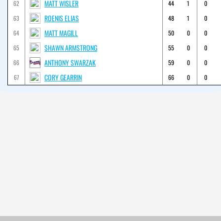
MATT WISLER
62
44
1
0
ROENIS ELIAS
63
48
1
0
MATT MAGILL
64
50
0
0
SHAWN ARMSTRONG
65
55
0
0
ANTHONY SWARZAK
66
59
0
0
CORY GEARRIN
67
66
0
0