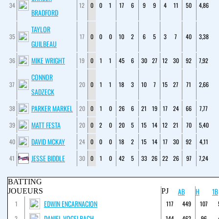
34
12
0
0
1
17
6
9
9
4
11
50
4,86
BRADFORD
TAYLOR
35
17
0
0
0
10
2
6
5
3
7
40
3,38
GUILBEAU
MIKE WRIGHT
36
19
0
1
1
45
6
30
27
12
30
92
7,92
CONNOR
37
20
0
1
1
18
3
10
7
15
27
71
2,66
SADZECK
PARKER MARKEL
38
20
0
1
0
26
6
21
19
17
24
66
7,77
MATT FESTA
39
20
0
2
0
20
5
15
14
12
21
70
5,40
DAVID MCKAY
40
24
0
0
0
18
2
15
14
17
30
92
4,11
JESSE BIDDLE
41
30
0
1
0
42
5
33
26
22
26
97
7,24
BATTING
AB
H
1B
JOUEURS
PJ
EDWIN ENCARNACION
1
117
449
107
DANIEL VOGELBACH
2
144
462
96