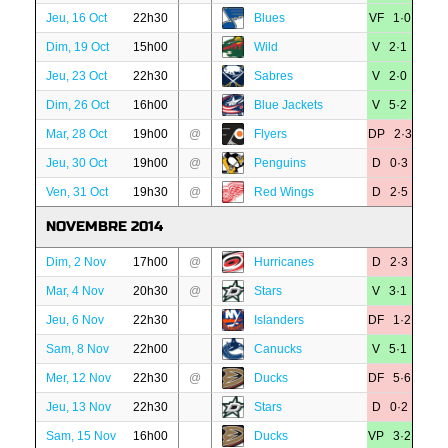
Jeu, 16 Oct
22h30
Blues
VF 1·0
Dim, 19 Oct
15h00
Wild
V 2·1
Jeu, 23 Oct
22h30
Sabres
V 2·0
Dim, 26 Oct
16h00
Blue Jackets
V 5·2
Mar, 28 Oct
19h00
@
Flyers
DP 2·3
Jeu, 30 Oct
19h00
@
Penguins
D 0·3
Ven, 31 Oct
19h30
@
Red Wings
D 2·5
NOVEMBRE 2014
Dim, 2 Nov
17h00
@
Hurricanes
D 2·3
Mar, 4 Nov
20h30
@
Stars
V 3·1
Jeu, 6 Nov
22h30
Islanders
DF 1·2
Sam, 8 Nov
22h00
Canucks
V 5·1
Mer, 12 Nov
22h30
@
Ducks
DF 5·6
Jeu, 13 Nov
22h30
Stars
D 0·2
Sam, 15 Nov
16h00
Ducks
VP 3·2