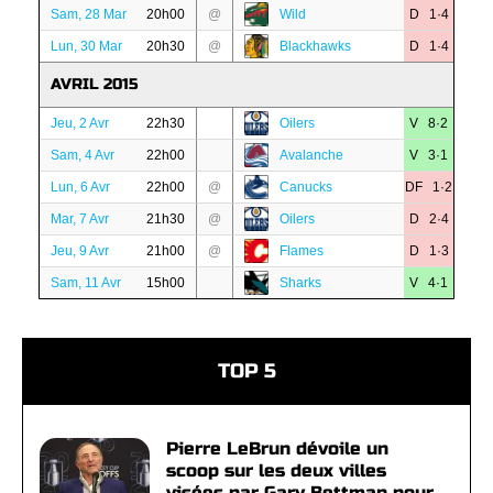
Sam, 28 Mar
20h00
@
Wild
D 1·4
Lun, 30 Mar
20h30
@
Blackhawks
D 1·4
AVRIL 2015
Jeu, 2 Avr
22h30
Oilers
V 8·2
Sam, 4 Avr
22h00
Avalanche
V 3·1
Lun, 6 Avr
22h00
@
Canucks
DF 1·2
Mar, 7 Avr
21h30
@
Oilers
D 2·4
Jeu, 9 Avr
21h00
@
Flames
D 1·3
Sam, 11 Avr
15h00
Sharks
V 4·1
TOP 5
Pierre LeBrun dévoile un
scoop sur les deux villes
visées par Gary Bettman pour