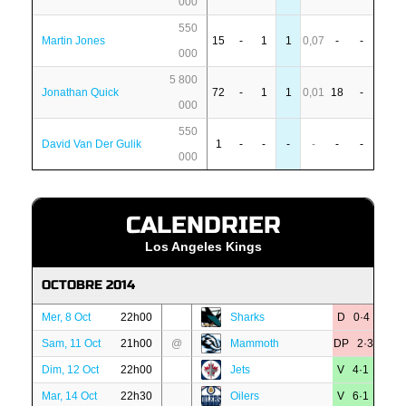
000
550
Martin Jones
15
-
1
1
0,07
-
-
000
5 800
Jonathan Quick
72
-
1
1
0,01
18
-
000
550
David Van Der Gulik
1
-
-
-
-
-
-
000
CALENDRIER
Los Angeles Kings
OCTOBRE 2014
Mer, 8 Oct
22h00
Sharks
D 0·4
Sam, 11 Oct
21h00
@
Mammoth
DP 2·3
Dim, 12 Oct
22h00
Jets
V 4·1
Mar, 14 Oct
22h30
Oilers
V 6·1