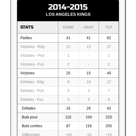
2014-2015
LOS ANGELES KINGS
STATS
HOME
AWAY
TOT
Parties
41
41
82
Victoires - Rég.
22
15
37
Victoires - Prol.
1
-
1
Victoires - Fus.
2
-
2
Victoires
25
15
40
Défaites - Rég.
9
18
27
Défaites - Prol.
4
3
7
Défaites - Fus.
3
5
8
Défaites
16
26
42
Buts pour
116
104
220
Buts contres
87
118
205
Différentiel
+29
-14
+15