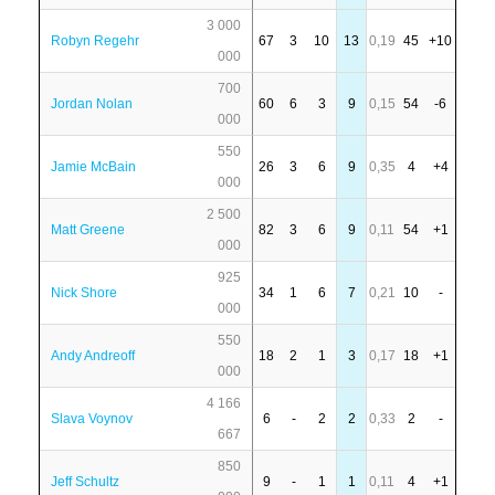
3 000
Robyn Regehr
67
3
10
13
0,19
45
+10
000
700
Jordan Nolan
60
6
3
9
0,15
54
-6
000
550
Jamie McBain
26
3
6
9
0,35
4
+4
000
2 500
Matt Greene
82
3
6
9
0,11
54
+1
000
925
Nick Shore
34
1
6
7
0,21
10
-
000
550
Andy Andreoff
18
2
1
3
0,17
18
+1
000
4 166
Slava Voynov
6
-
2
2
0,33
2
-
667
850
Jeff Schultz
9
-
1
1
0,11
4
+1