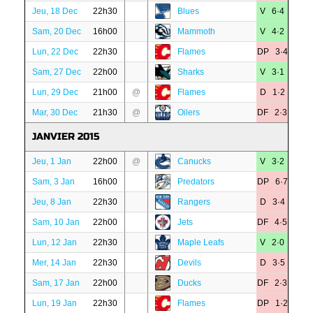
Jeu, 18 Dec
22h30
Blues
V 6·4
Sam, 20 Dec
16h00
Mammoth
V 4·2
Lun, 22 Dec
22h30
Flames
DP 3·4
Sam, 27 Dec
22h00
Sharks
V 3·1
Lun, 29 Dec
21h00
@
Flames
D 1·2
Mar, 30 Dec
21h30
@
Oilers
DF 2·3
JANVIER 2015
Jeu, 1 Jan
22h00
@
Canucks
V 3·2
Sam, 3 Jan
16h00
Predators
DP 6·7
Jeu, 8 Jan
22h30
Rangers
D 3·4
Sam, 10 Jan
22h00
Jets
DF 4·5
Lun, 12 Jan
22h30
Maple Leafs
V 2·0
Mer, 14 Jan
22h30
Devils
D 3·5
Sam, 17 Jan
22h00
Ducks
DF 2·3
Lun, 19 Jan
22h30
Flames
DP 1·2