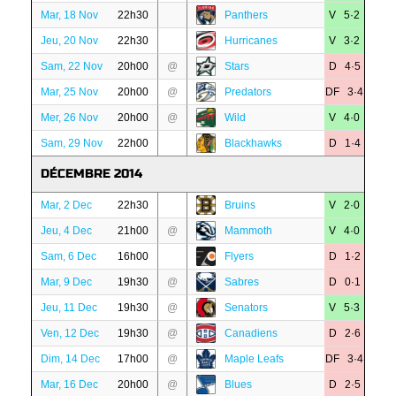
Mar, 18 Nov
22h30
Panthers
V 5·2
Jeu, 20 Nov
22h30
Hurricanes
V 3·2
Sam, 22 Nov
20h00
@
Stars
D 4·5
Mar, 25 Nov
20h00
@
Predators
DF 3·4
Mer, 26 Nov
20h00
@
Wild
V 4·0
Sam, 29 Nov
22h00
Blackhawks
D 1·4
DÉCEMBRE 2014
Mar, 2 Dec
22h30
Bruins
V 2·0
Jeu, 4 Dec
21h00
@
Mammoth
V 4·0
Sam, 6 Dec
16h00
Flyers
D 1·2
Mar, 9 Dec
19h30
@
Sabres
D 0·1
Jeu, 11 Dec
19h30
@
Senators
V 5·3
Ven, 12 Dec
19h30
@
Canadiens
D 2·6
Dim, 14 Dec
17h00
@
Maple Leafs
DF 3·4
Mar, 16 Dec
20h00
@
Blues
D 2·5