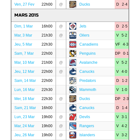
Ven, 27 Fev
22h00
@
Ducks
D 2·4
MARS 2015
Dim, 1 Mar
16h00
@
Jets
D 2·5
Mar, 3 Mar
21h30
@
Oilers
V 5·2
Jeu, 5 Mar
22h30
Canadiens
VF 4·3
Sam, 7 Mar
22h00
Penguins
DP 0·1
Mar, 10 Mar
21h00
@
Avalanche
V 5·2
Jeu, 12 Mar
22h00
@
Canucks
V 4·0
Sam, 14 Mar
22h00
Predators
D 1·2
Lun, 16 Mar
22h30
Mammoth
V 1·0
Mer, 18 Mar
22h30
@
Ducks
DP 2·3
Sam, 21 Mar
16h00
Canucks
D 1·4
Lun, 23 Mar
19h00
@
Devils
V 3·1
Mar, 24 Mar
19h00
@
Rangers
V 4·2
Jeu, 26 Mar
19h00
@
Islanders
V 3·2