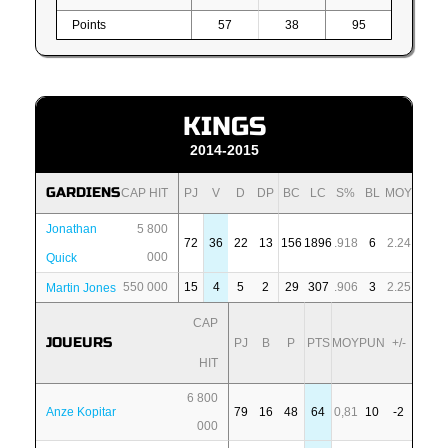
Points
57
38
95
KINGS
2014-2015
GARDIENS
CAP HIT
PJ
V
D
DP
BC
LC
S%
BL
MOY
Jonathan
5 800
72
36
22
13
156
1896
.918
6
2.24
000
Quick
550 000
15
4
5
2
29
307
.906
3
2.25
Martin Jones
CAP
JOUEURS
PJ
B
P
PTS
MOY
PUN
+/-
HIT
6 800
Anze Kopitar
79
16
48
64
0,81
10
-2
000