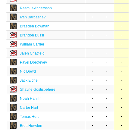
-
-
-
Rasmus Andersson
-
-
-
Ivan Barbashev
-
-
-
Braeden Bowman
-
-
-
Brandon Bussi
-
-
-
William Carrier
-
-
-
Jalen Chatfield
-
-
-
Pavel Dorofeyev
-
-
-
Nic Dowd
-
-
-
Jack Eichel
-
-
-
Shayne Gostisbehere
-
-
-
Noah Hanifin
-
-
-
Carter Hart
-
-
-
Tomas Hertl
-
-
-
Brett Howden