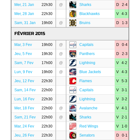
Mer, 21 Jan
22h30
@
Sharks
D 2·4
Mer, 28 Jan
22h30
Blackhawks
V 4·3
Sam, 31 Jan
19h00
@
Bruins
D 1·3
FÉVRIER 2015
Mar, 3 Fev
19h00
@
Capitals
D 0·4
Jeu, 5 Fev
19h30
@
Panthers
D 2·3
Sam, 7 Fev
17h00
@
Lightning
V 4·2
Lun, 9 Fev
19h00
@
Blue Jackets
V 4·3
Jeu, 12 Fev
22h30
Flames
V 5·3
Sam, 14 Fev
22h00
Capitals
V 3·1
Lun, 16 Fev
22h30
Lightning
V 3·2
Mer, 18 Fev
22h00
@
Avalanche
V 4·1
Sam, 21 Fev
22h00
@
Sharks
V 2·1
Mar, 24 Fev
22h30
Red Wings
V 1·0
Jeu, 26 Fev
22h30
Senators
D 0·1