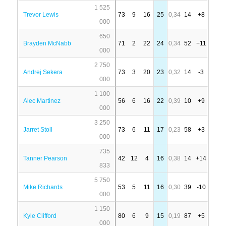
1 525
Trevor Lewis
73
9
16
25
0,34
14
+8
000
650
Brayden McNabb
71
2
22
24
0,34
52
+11
000
2 750
Andrej Sekera
73
3
20
23
0,32
14
-3
000
1 100
Alec Martinez
56
6
16
22
0,39
10
+9
000
3 250
Jarret Stoll
73
6
11
17
0,23
58
+3
000
735
Tanner Pearson
42
12
4
16
0,38
14
+14
833
5 750
Mike Richards
53
5
11
16
0,30
39
-10
000
1 150
Kyle Clifford
80
6
9
15
0,19
87
+5
000