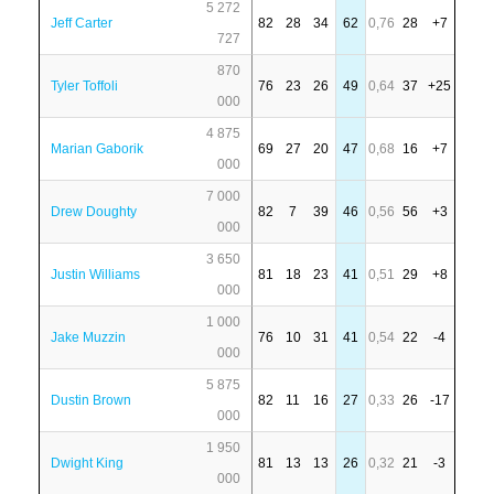
5 272
Jeff Carter
82
28
34
62
0,76
28
+7
727
870
Tyler Toffoli
76
23
26
49
0,64
37
+25
000
4 875
Marian Gaborik
69
27
20
47
0,68
16
+7
000
7 000
Drew Doughty
82
7
39
46
0,56
56
+3
000
3 650
Justin Williams
81
18
23
41
0,51
29
+8
000
1 000
Jake Muzzin
76
10
31
41
0,54
22
-4
000
5 875
Dustin Brown
82
11
16
27
0,33
26
-17
000
1 950
Dwight King
81
13
13
26
0,32
21
-3
000