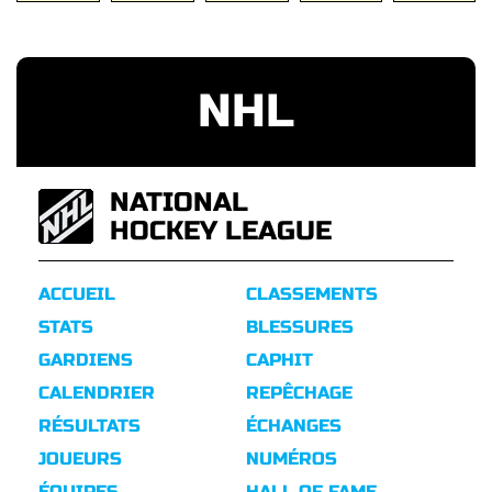
NHL
NATIONAL
HOCKEY LEAGUE
ACCUEIL
CLASSEMENTS
STATS
BLESSURES
GARDIENS
CAPHIT
CALENDRIER
REPÊCHAGE
RÉSULTATS
ÉCHANGES
JOUEURS
NUMÉROS
ÉQUIPES
HALL OF FAME