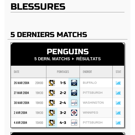
BLESSURES
5 DERNIERS MATCHS
PENGUINS
5 DERN. MATCHS
RÉSULTATS
DATE
POINTAGES
ENDROIT
STAT
26 MAR 2004
20H00
1-5
BUFFALO
27 MAR 2004
19H30
2-2
PITTSBURGH
30 MAR 2004
19H00
2-4
WASHINGTON
2 AVR 2004
19H30
3-2
WINNIPEG
4 AVR 2004
15H00
4-3
PITTSBURGH