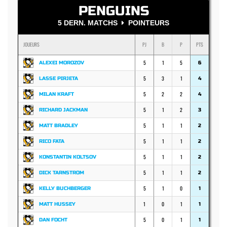
PENGUINS
5 DERN. MATCHS
POINTEURS
JOUEURS
PJ
B
P
PTS
5
1
5
ALEXEI MOROZOV
6
5
3
1
LASSE PIRJETA
4
5
2
2
MILAN KRAFT
4
5
1
2
RICHARD JACKMAN
3
5
1
1
MATT BRADLEY
2
5
1
1
RICO FATA
2
5
1
1
KONSTANTIN KOLTSOV
2
5
1
1
DICK TARNSTROM
2
5
1
0
KELLY BUCHBERGER
1
1
0
1
MATT HUSSEY
1
5
0
1
DAN FOCHT
1