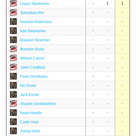
-
1
1
Logan Stankoven
-
-
-
Sebastian Aho
-
-
-
Rasmus Andersson
-
-
-
Ivan Barbashev
-
-
-
Braeden Bowman
-
-
-
Brandon Bussi
-
-
-
William Carrier
-
-
-
Jalen Chatfield
-
-
-
Pavel Dorofeyev
-
-
-
Nic Dowd
-
-
-
Jack Eichel
-
-
-
Shayne Gostisbehere
-
-
-
Noah Hanifin
-
-
-
Carter Hart
-
-
-
Tomas Hertl