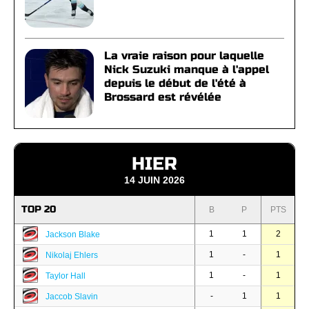
La vraie raison pour laquelle
Nick Suzuki manque à l'appel
depuis le début de l'été à
Brossard est révélée
HIER
14 JUIN 2026
TOP 20
B
P
PTS
1
1
2
Jackson Blake
1
-
1
Nikolaj Ehlers
1
-
1
Taylor Hall
-
1
1
Jaccob Slavin