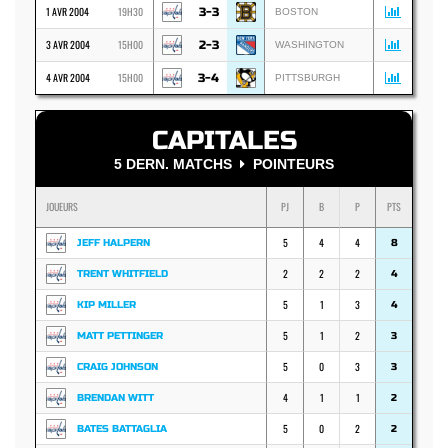
1 AVR 2004
19H30
3-3
BOSTON
3 AVR 2004
15H00
2-3
WASHINGTON
4 AVR 2004
15H00
3-4
PITTSBURGH
CAPITALES
5 DERN. MATCHS
POINTEURS
JOUEURS
PJ
B
P
PTS
5
4
4
JEFF HALPERN
8
2
2
2
TRENT WHITFIELD
4
5
1
3
KIP MILLER
4
5
1
2
MATT PETTINGER
3
5
0
3
CRAIG JOHNSON
3
4
1
1
BRENDAN WITT
2
5
0
2
BATES BATTAGLIA
2