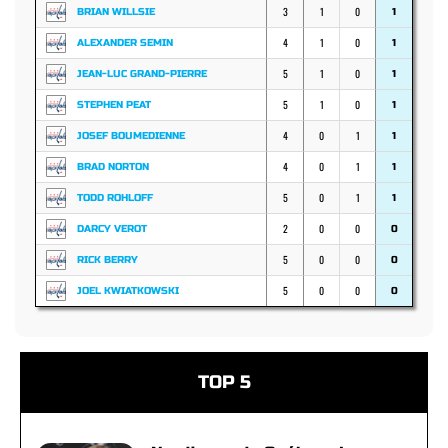
3
1
0
BRIAN WILLSIE
1
4
1
0
ALEXANDER SEMIN
1
5
1
0
JEAN-LUC GRAND-PIERRE
1
5
1
0
STEPHEN PEAT
1
4
0
1
JOSEF BOUMEDIENNE
1
4
0
1
BRAD NORTON
1
5
0
1
TODD ROHLOFF
1
2
0
0
DARCY VEROT
0
5
0
0
RICK BERRY
0
5
0
0
JOEL KWIATKOWSKI
0
TOP 5