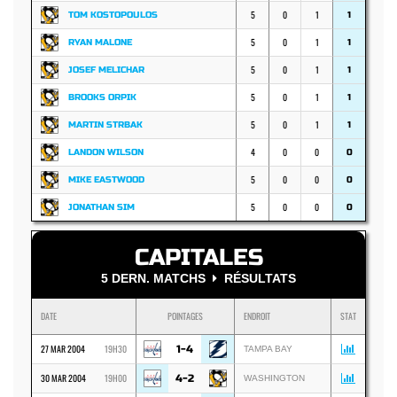
5
0
1
TOM KOSTOPOULOS
1
5
0
1
RYAN MALONE
1
5
0
1
JOSEF MELICHAR
1
5
0
1
BROOKS ORPIK
1
5
0
1
MARTIN STRBAK
1
4
0
0
LANDON WILSON
0
5
0
0
MIKE EASTWOOD
0
5
0
0
JONATHAN SIM
0
CAPITALES
5 DERN. MATCHS
RÉSULTATS
DATE
POINTAGES
ENDROIT
STAT
27 MAR 2004
19H30
1-4
TAMPA BAY
30 MAR 2004
19H00
4-2
WASHINGTON