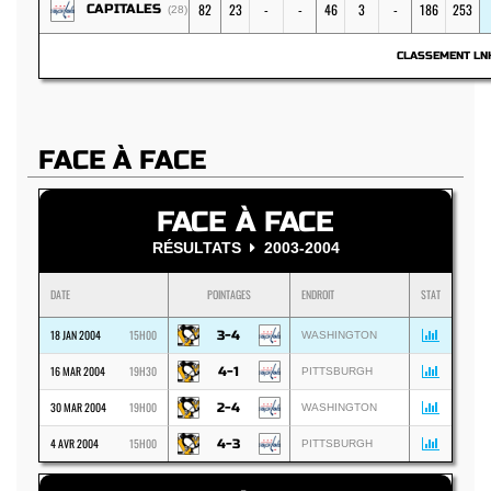
82
23
-
-
46
3
-
186
253
CAPITALES
(28)
CLASSEMENT L
FACE À FACE
FACE À FACE
RÉSULTATS
2003-2004
DATE
POINTAGES
ENDROIT
STAT
18 JAN 2004
15H00
3-4
WASHINGTON
16 MAR 2004
19H30
4-1
PITTSBURGH
30 MAR 2004
19H00
2-4
WASHINGTON
4 AVR 2004
15H00
4-3
PITTSBURGH