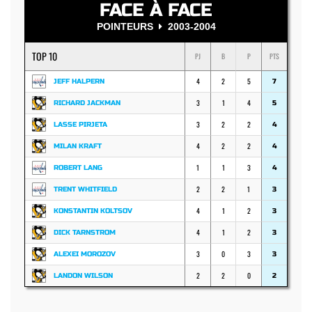
FACE À FACE
POINTEURS
2003-2004
TOP 10
PJ
B
P
PTS
4
2
5
JEFF HALPERN
7
3
1
4
RICHARD JACKMAN
5
3
2
2
LASSE PIRJETA
4
4
2
2
MILAN KRAFT
4
1
1
3
ROBERT LANG
4
2
2
1
TRENT WHITFIELD
3
4
1
2
KONSTANTIN KOLTSOV
3
4
1
2
DICK TARNSTROM
3
3
0
3
ALEXEI MOROZOV
3
2
2
0
LANDON WILSON
2