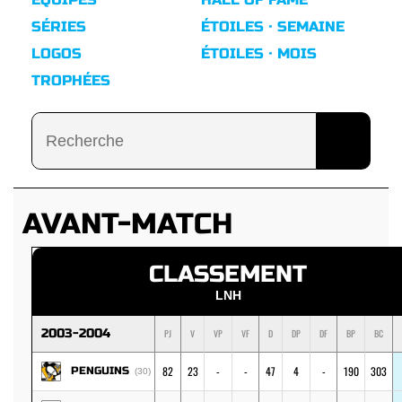
SÉRIES
ÉTOILES · SEMAINE
LOGOS
ÉTOILES · MOIS
TROPHÉES
AVANT-MATCH
CLASSEMENT
LNH
2003-2004
PJ
V
VP
VF
D
DP
DF
BP
BC
82
23
-
-
47
4
-
190
303
PENGUINS
(30)