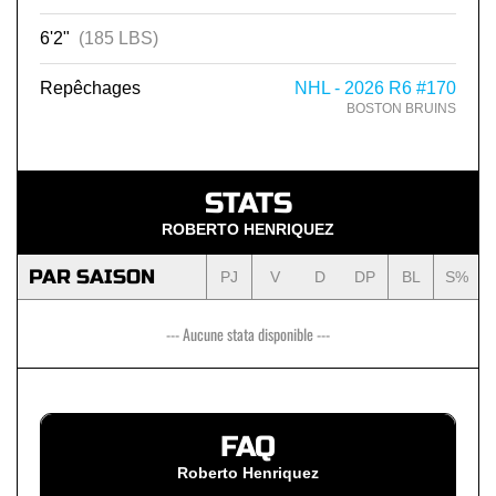
6'2"
(185 LBS)
Repêchages
NHL - 2026 R6 #170
BOSTON BRUINS
STATS
ROBERTO HENRIQUEZ
PAR SAISON
PJ
V
D
DP
BL
S%
--- Aucune stata disponible ---
FAQ
Roberto Henriquez