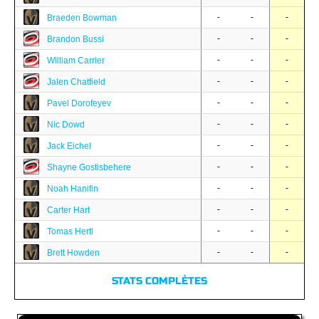
-
-
-
Braeden Bowman
-
-
-
Brandon Bussi
-
-
-
William Carrier
-
-
-
Jalen Chatfield
-
-
-
Pavel Dorofeyev
-
-
-
Nic Dowd
-
-
-
Jack Eichel
-
-
-
Shayne Gostisbehere
-
-
-
Noah Hanifin
-
-
-
Carter Hart
-
-
-
Tomas Hertl
-
-
-
Brett Howden
STATS COMPLÈTES