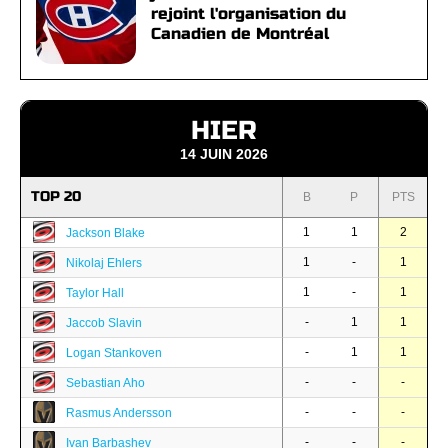
rejoint l'organisation du
Canadien de Montréal
HIER
14 JUIN 2026
TOP 20
B
P
PTS
1
1
2
Jackson Blake
1
-
1
Nikolaj Ehlers
1
-
1
Taylor Hall
-
1
1
Jaccob Slavin
-
1
1
Logan Stankoven
-
-
-
Sebastian Aho
-
-
-
Rasmus Andersson
-
-
-
Ivan Barbashev