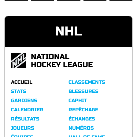
NHL
NATIONAL
HOCKEY LEAGUE
ACCUEIL
CLASSEMENTS
STATS
BLESSURES
GARDIENS
CAPHIT
CALENDRIER
REPÊCHAGE
RÉSULTATS
ÉCHANGES
JOUEURS
NUMÉROS