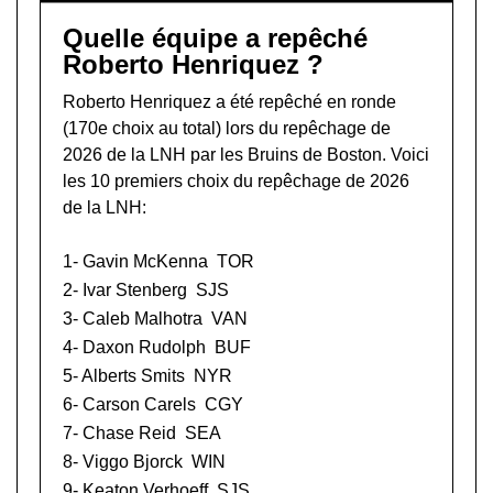
Quelle équipe a repêché
Roberto Henriquez ?
Roberto Henriquez a été repêché en ronde
(170e choix au total) lors du
repêchage de
2026 de la LNH
par les Bruins de Boston. Voici
les 10 premiers choix du repêchage de 2026
de la LNH:
1-
Gavin McKenna
TOR
2-
Ivar Stenberg
SJS
3-
Caleb Malhotra
VAN
4-
Daxon Rudolph
BUF
5-
Alberts Smits
NYR
6-
Carson Carels
CGY
7-
Chase Reid
SEA
8-
Viggo Bjorck
WIN
9-
Keaton Verhoeff
SJS