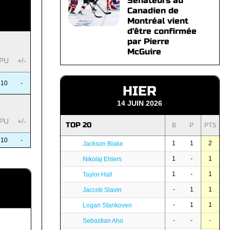
Sénateurs au
Canadien de
Montréal vient
d'être confirmée
par Pierre
McGuire
PU
+/-
10
-
HIER
14 JUIN 2026
PU
+/-
TOP 20
B
P
PTS
10
-
1
1
2
Jackson Blake
1
-
1
Nikolaj Ehlers
1
-
1
Taylor Hall
-
1
1
Jaccob Slavin
-
1
1
Logan Stankoven
-
-
-
Sebastian Aho