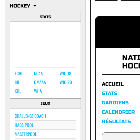
HOCKEY
STATS
NAT
HOC
ECHL
NCAA
WJC-18
IHL
QMAAA
WJC-20
ACCUEIL
KHL
WHA
STATS
GARDIENS
JEUX
CALENDRIER
CHALLENGE COACH
RÉSULTATS
HABS POOL
MASTERPOOL