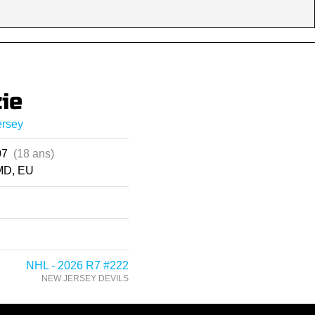
ie
ersey
007
(18 ans)
MD, EU
NHL - 2026 R7 #222
NEW JERSEY DEVILS