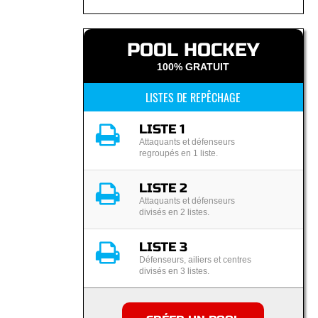
POOL HOCKEY
100% GRATUIT
LISTES DE REPÊCHAGE
LISTE 1
Attaquants et défenseurs
regroupés en 1 liste.
LISTE 2
Attaquants et défenseurs
divisés en 2 listes.
LISTE 3
Défenseurs, ailiers et centres
divisés en 3 listes.