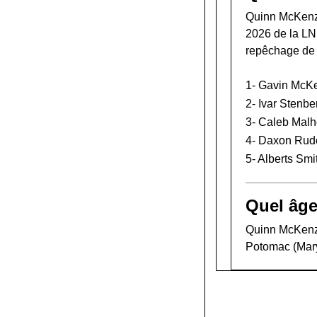
Quinn McKenzi
2026 de la L
repêchage de
1-
Gavin McK
2-
Ivar Stenbe
3-
Caleb Malh
4-
Daxon Rud
5-
Alberts Smi
Quel âge
Quinn McKenzie
Potomac (Mary