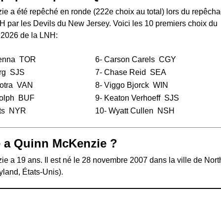
e a été repêché en ronde (222e choix au total) lors du
repêcha
NH
par les Devils du New Jersey. Voici les 10 premiers choix du
 2026 de la LNH:
enna
TOR
6-
Carson Carels
CGY
rg
SJS
7-
Chase Reid
SEA
otra
VAN
8-
Viggo Bjorck
WIN
olph
BUF
9-
Keaton Verhoeff
SJS
ts
NYR
10-
Wyatt Cullen
NSH
 a Quinn McKenzie ?
 a 19 ans. Il est né le 28 novembre 2007 dans la ville de Nort
land, États-Unis).