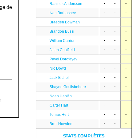
-
-
-
Rasmus Andersson
ge de
-
-
-
Ivan Barbashev
-
-
-
Braeden Bowman
-
-
-
Brandon Bussi
-
-
-
William Carrier
-
-
-
Jalen Chatfield
-
-
-
Pavel Dorofeyev
-
-
-
Nic Dowd
-
-
-
Jack Eichel
-
-
-
Shayne Gostisbehere
-
-
-
Noah Hanifin
h
-
-
-
Carter Hart
-
-
-
Tomas Hertl
-
-
-
Brett Howden
STATS COMPLÈTES