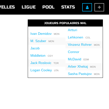
VELLES
LIGUE
POOL
STATS
JOUEURS POPULAIRES NHL
Artturi
Ivan Demidov
MON
Lehkonen
COL
M. Szuber
MON
Vinzenz Rohrer
MON
Jacob
Connor
Middleton
CGY
McDavid
EDM
Jack Roslovic
TOR
Arber Xhekaj
MON
Logan Cooley
UTA
Sasha Pastujov
MON