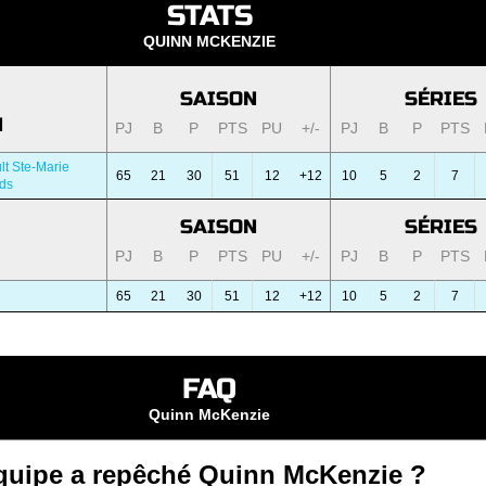
STATS
QUINN MCKENZIE
SAISON
SÉRIES
N
PJ
B
P
PTS
PU
+/-
PJ
B
P
PTS
lt Ste-Marie
65
21
30
51
12
+12
10
5
2
7
ds
SAISON
SÉRIES
PJ
B
P
PTS
PU
+/-
PJ
B
P
PTS
65
21
30
51
12
+12
10
5
2
7
FAQ
Quinn McKenzie
quipe a repêché Quinn McKenzie ?