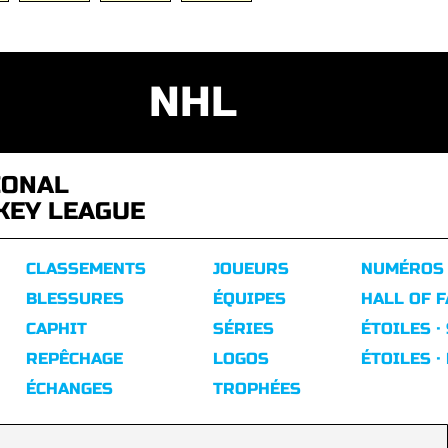
NHL
IONAL
KEY LEAGUE
CLASSEMENTS
JOUEURS
NUMÉROS
BLESSURES
ÉQUIPES
HALL OF 
CAPHIT
SÉRIES
ÉTOILES ·
REPÊCHAGE
LOGOS
ÉTOILES ·
ÉCHANGES
TROPHÉES