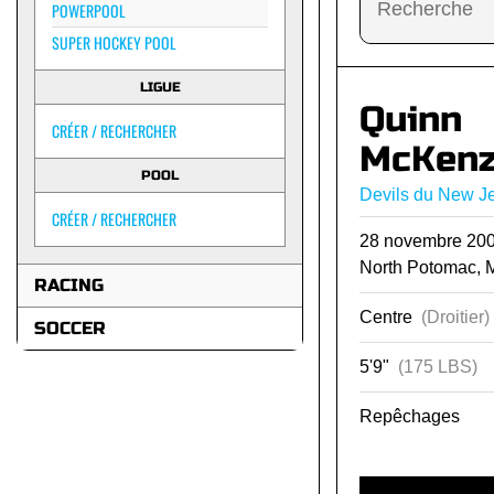
POWERPOOL
SUPER HOCKEY POOL
LIGUE
Quinn
CRÉER / RECHERCHER
McKenz
POOL
Devils du New J
CRÉER / RECHERCHER
28 novembre 2
North Potomac, 
RACING
Centre
(Droitier)
SOCCER
5'9"
(175 LBS)
Repêchages