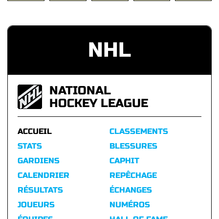
NHL
NATIONAL
HOCKEY LEAGUE
ACCUEIL
CLASSEMENTS
STATS
BLESSURES
GARDIENS
CAPHIT
CALENDRIER
REPÊCHAGE
RÉSULTATS
ÉCHANGES
JOUEURS
NUMÉROS