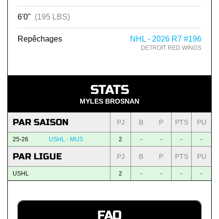
6'0"
(195 LBS)
Repêchages
NHL - 2026 R7 #196
DETROIT RED WINGS
STATS
MYLES BROSNAN
PAR SAISON
PJ
B
P
PTS
PU
25-26
USHL - MUS
2
-
-
-
-
PAR LIGUE
PJ
B
P
PTS
PU
USHL
2
-
-
-
-
FAQ