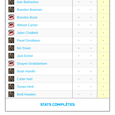
-
-
-
Ivan Barbashev
-
-
-
Braeden Bowman
-
-
-
Brandon Bussi
-
-
-
William Carrier
-
-
-
Jalen Chatfield
-
-
-
Pavel Dorofeyev
-
-
-
Nic Dowd
-
-
-
Jack Eichel
-
-
-
Shayne Gostisbehere
-
-
-
Noah Hanifin
-
-
-
Carter Hart
-
-
-
Tomas Hertl
-
-
-
Brett Howden
STATS COMPLÈTES