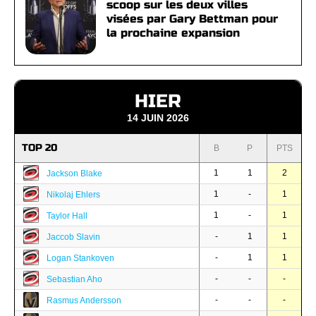
scoop sur les deux villes
visées par Gary Bettman pour
la prochaine expansion
HIER
14 JUIN 2026
TOP 20
B
P
PTS
1
1
2
Jackson Blake
1
-
1
Nikolaj Ehlers
1
-
1
Taylor Hall
-
1
1
Jaccob Slavin
-
1
1
Logan Stankoven
-
-
-
Sebastian Aho
-
-
-
Rasmus Andersson