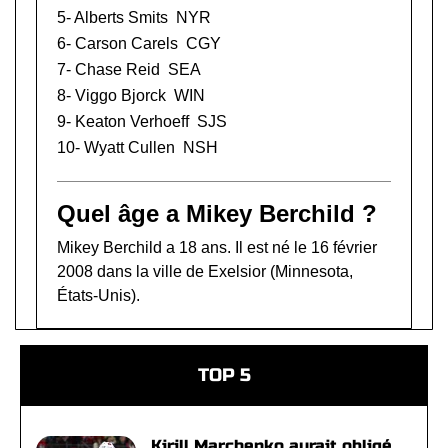
5-
Alberts Smits
NYR
6-
Carson Carels
CGY
7-
Chase Reid
SEA
8-
Viggo Bjorck
WIN
9-
Keaton Verhoeff
SJS
10-
Wyatt Cullen
NSH
Quel âge a Mikey Berchild ?
Mikey Berchild a 18 ans. Il est né le 16 février
2008 dans la ville de Exelsior (Minnesota,
États-Unis).
TOP 5
Kirill Marchenko aurait obligé