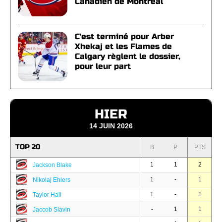
Canadien de Montréal
C'est terminé pour Arber
Xhekaj et les Flames de
Calgary règlent le dossier,
pour leur part
HIER
14 JUIN 2026
TOP 20
B
P
PTS
1
1
2
Jackson Blake
1
-
1
Nikolaj Ehlers
1
-
1
Taylor Hall
-
1
1
Jaccob Slavin