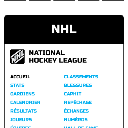
NHL
NATIONAL
HOCKEY LEAGUE
ACCUEIL
CLASSEMENTS
STATS
BLESSURES
GARDIENS
CAPHIT
CALENDRIER
REPÊCHAGE
RÉSULTATS
ÉCHANGES
JOUEURS
NUMÉROS