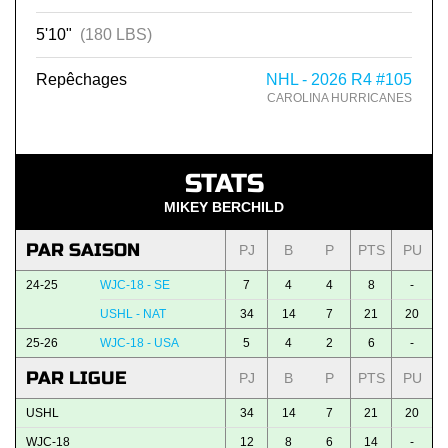
5'10"
(180 LBS)
Repêchages
NHL - 2026 R4 #105
CAROLINA HURRICANES
STATS
MIKEY BERCHILD
PAR SAISON
PJ
B
P
PTS
PU
24-25
WJC-18 - SE
7
4
4
8
-
USHL - NAT
34
14
7
21
20
25-26
WJC-18 - USA
5
4
2
6
-
PAR LIGUE
PJ
B
P
PTS
PU
USHL
34
14
7
21
20
WJC-18
12
8
6
14
-