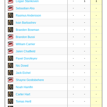
-
1
1
Logan Stankoven
-
-
-
Sebastian Aho
-
-
-
Rasmus Andersson
-
-
-
Ivan Barbashev
-
-
-
Braeden Bowman
-
-
-
Brandon Bussi
-
-
-
William Carrier
-
-
-
Jalen Chatfield
-
-
-
Pavel Dorofeyev
-
-
-
Nic Dowd
-
-
-
Jack Eichel
-
-
-
Shayne Gostisbehere
-
-
-
Noah Hanifin
-
-
-
Carter Hart
-
-
-
Tomas Hertl