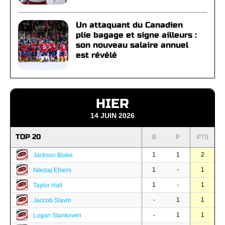
Un attaquant du Canadien
plie bagage et signe ailleurs :
son nouveau salaire annuel
est révélé
HIER
14 JUIN 2026
TOP 20
B
P
PTS
1
1
2
Jackson Blake
1
-
1
Nikolaj Ehlers
1
-
1
Taylor Hall
-
1
1
Jaccob Slavin
-
1
1
Logan Stankoven