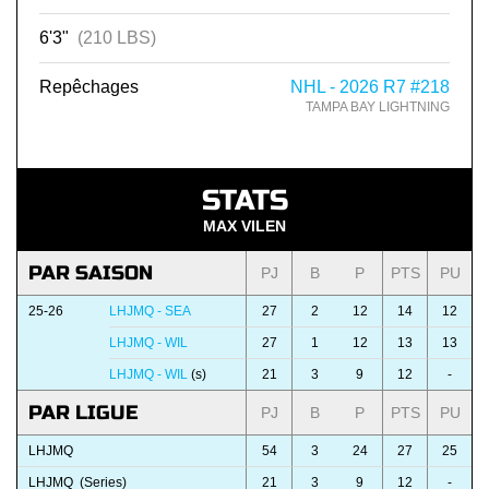
6'3"
(210 LBS)
Repêchages
NHL - 2026 R7 #218
TAMPA BAY LIGHTNING
STATS
MAX VILEN
PAR SAISON
PJ
B
P
PTS
PU
25-26
LHJMQ - SEA
27
2
12
14
12
LHJMQ - WIL
27
1
12
13
13
LHJMQ - WIL
(s)
21
3
9
12
-
PAR LIGUE
PJ
B
P
PTS
PU
LHJMQ
54
3
24
27
25
LHJMQ (Series)
21
3
9
12
-