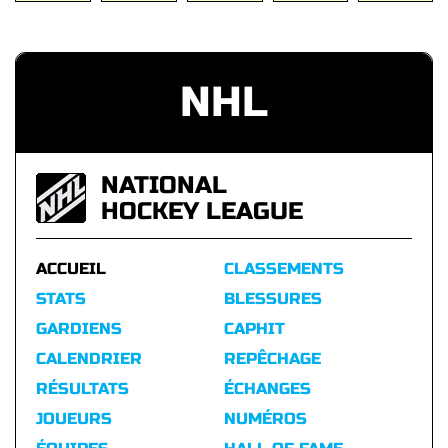
NHL
NATIONAL
HOCKEY LEAGUE
ACCUEIL
CLASSEMENTS
STATS
BLESSURES
GARDIENS
CAPHIT
CALENDRIER
REPÊCHAGE
RÉSULTATS
ÉCHANGES
JOUEURS
NUMÉROS