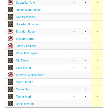
-
-
-
Sebastian Aho
-
-
-
Rasmus Andersson
-
-
-
Ivan Barbashev
-
-
-
Braeden Bowman
-
-
-
Brandon Bussi
-
-
-
William Carrier
-
-
-
Jalen Chatfield
-
-
-
Pavel Dorofeyev
-
-
-
Nic Dowd
-
-
-
Jack Eichel
-
-
-
Shayne Gostisbehere
-
-
-
Noah Hanifin
-
-
-
Carter Hart
-
-
-
Tomas Hertl
-
-
-
Brett Howden