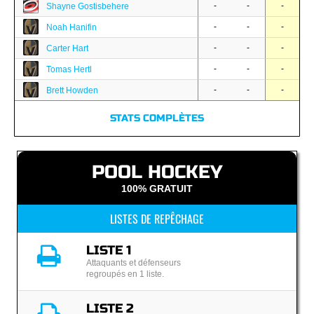
-
-
-
Shayne Gostisbehere
-
-
-
Noah Hanifin
-
-
-
Carter Hart
-
-
-
Tomas Hertl
-
-
-
Brett Howden
STATS COMPLÈTES
POOL HOCKEY
100% GRATUIT
LISTES DE REPÊCHAGE
LISTE 1
Attaquants et défenseurs
regroupés en 1 liste.
LISTE 2