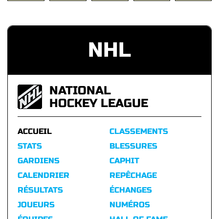
NHL
NATIONAL
HOCKEY LEAGUE
ACCUEIL
CLASSEMENTS
STATS
BLESSURES
GARDIENS
CAPHIT
CALENDRIER
REPÊCHAGE
RÉSULTATS
ÉCHANGES
JOUEURS
NUMÉROS