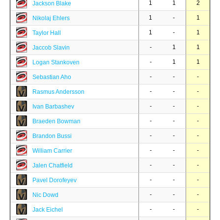
1
1
2
Jackson Blake
1
-
1
Nikolaj Ehlers
1
-
1
Taylor Hall
-
1
1
Jaccob Slavin
-
1
1
Logan Stankoven
-
-
-
Sebastian Aho
-
-
-
Rasmus Andersson
-
-
-
Ivan Barbashev
-
-
-
Braeden Bowman
-
-
-
Brandon Bussi
-
-
-
William Carrier
-
-
-
Jalen Chatfield
-
-
-
Pavel Dorofeyev
-
-
-
Nic Dowd
-
-
-
Jack Eichel