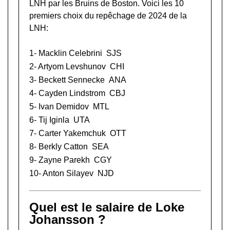
LNH
par les Bruins de Boston. Voici les 10
premiers choix du repêchage de 2024 de la
LNH:
1-
Macklin Celebrini
SJS
2-
Artyom Levshunov
CHI
3-
Beckett Sennecke
ANA
4-
Cayden Lindstrom
CBJ
5-
Ivan Demidov
MTL
6-
Tij Iginla
UTA
7-
Carter Yakemchuk
OTT
8-
Berkly Catton
SEA
9-
Zayne Parekh
CGY
10-
Anton Silayev
NJD
Quel est le salaire de Loke
Johansson ?