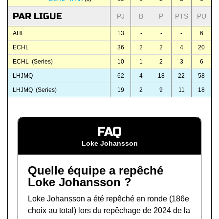
PAR LIGUE
PJ
B
P
PTS
PU
AHL
13
-
-
-
6
ECHL
36
2
2
4
20
ECHL (Series)
10
1
2
3
6
LHJMQ
62
4
18
22
58
LHJMQ (Series)
19
2
9
11
18
FAQ
Loke Johansson
Quelle équipe a repêché
Loke Johansson ?
Loke Johansson a été repêché en ronde (186e
choix au total) lors du
repêchage de 2024 de la