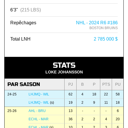
6'3"
(215 LBS)
Repêchages
NHL - 2024 R6 #186
BOSTON BRUINS
Total LNH
2 785 000 $
STATS
LOKE JOHANSSON
PAR SAISON
PJ
B
P
PTS
PU
24-25
LHJMQ - WIL
62
4
18
22
58
LHJMQ - WIL
(s)
19
2
9
11
18
25-26
AHL - BRU
13
-
-
-
6
ECHL - MAR
36
2
2
4
20
ECHL - MAR
(s)
10
1
2
3
6