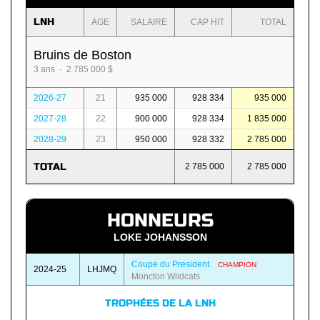
LNH
AGE
SALAIRE
CAP HIT
TOTAL
Bruins de Boston
3 ans · 2 785 000 $
2026-27
21
935 000
928 334
935 000
2027-28
22
900 000
928 334
1 835 000
2028-29
23
950 000
928 332
2 785 000
TOTAL
2 785 000
2 785 000
HONNEURS
LOKE JOHANSSON
Coupe du President
CHAMPION
2024-25
LHJMQ
Moncton Wildcats
TROPHÉES DE LA LNH