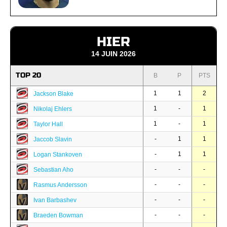
HIER
14 JUIN 2026
TOP 20
B
P
PTS
1
1
2
Jackson Blake
1
-
1
Nikolaj Ehlers
1
-
1
Taylor Hall
-
1
1
Jaccob Slavin
-
1
1
Logan Stankoven
-
-
-
Sebastian Aho
-
-
-
Rasmus Andersson
-
-
-
Ivan Barbashev
-
-
-
Braeden Bowman