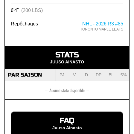
6'4"
(200 LBS)
Repêchages
NHL - 2026 R3 #85
TORONTO MAPLE LEAFS
STATS
JUUSO AINASTO
PAR SAISON
PJ
V
D
DP
BL
S%
--- Aucune stata disponible ---
FAQ
Juuso Ainasto