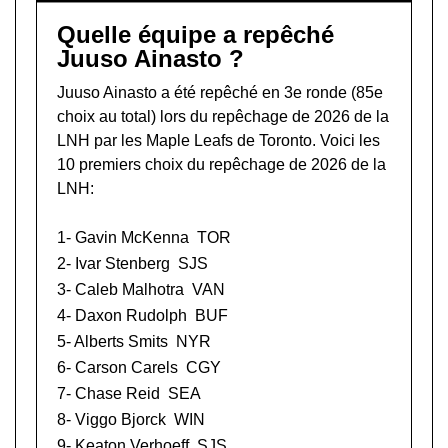
Quelle équipe a repêché
Juuso Ainasto ?
Juuso Ainasto a été repêché en 3e ronde (85e
choix au total) lors du
repêchage de 2026 de la
LNH
par les Maple Leafs de Toronto. Voici les
10 premiers choix du repêchage de 2026 de la
LNH:
1-
Gavin McKenna
TOR
2-
Ivar Stenberg
SJS
3-
Caleb Malhotra
VAN
4-
Daxon Rudolph
BUF
5-
Alberts Smits
NYR
6-
Carson Carels
CGY
7-
Chase Reid
SEA
8-
Viggo Bjorck
WIN
9-
Keaton Verhoeff
SJS