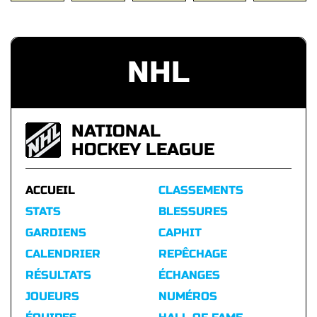
NHL
NATIONAL
HOCKEY LEAGUE
ACCUEIL
CLASSEMENTS
STATS
BLESSURES
GARDIENS
CAPHIT
CALENDRIER
REPÊCHAGE
RÉSULTATS
ÉCHANGES
JOUEURS
NUMÉROS