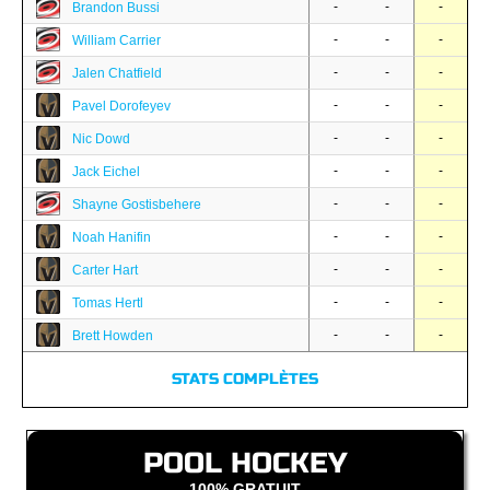
-
-
-
Brandon Bussi
-
-
-
William Carrier
-
-
-
Jalen Chatfield
-
-
-
Pavel Dorofeyev
-
-
-
Nic Dowd
-
-
-
Jack Eichel
-
-
-
Shayne Gostisbehere
-
-
-
Noah Hanifin
-
-
-
Carter Hart
-
-
-
Tomas Hertl
-
-
-
Brett Howden
STATS COMPLÈTES
POOL HOCKEY
100% GRATUIT