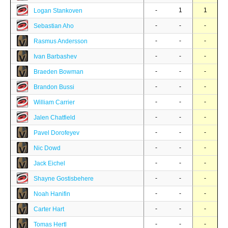
-
1
1
Logan Stankoven
-
-
-
Sebastian Aho
-
-
-
Rasmus Andersson
-
-
-
Ivan Barbashev
-
-
-
Braeden Bowman
-
-
-
Brandon Bussi
-
-
-
William Carrier
-
-
-
Jalen Chatfield
-
-
-
Pavel Dorofeyev
-
-
-
Nic Dowd
-
-
-
Jack Eichel
-
-
-
Shayne Gostisbehere
-
-
-
Noah Hanifin
-
-
-
Carter Hart
-
-
-
Tomas Hertl