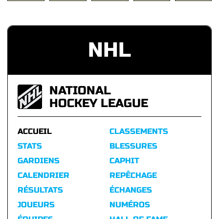
NHL
NATIONAL
HOCKEY LEAGUE
ACCUEIL
CLASSEMENTS
STATS
BLESSURES
GARDIENS
CAPHIT
CALENDRIER
REPÊCHAGE
RÉSULTATS
ÉCHANGES
JOUEURS
NUMÉROS