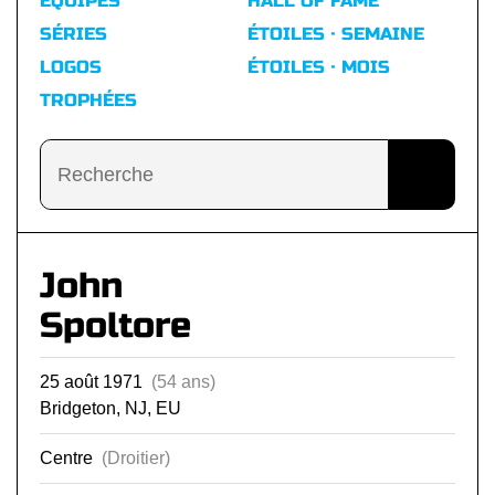
ÉQUIPES
HALL OF FAME
SÉRIES
ÉTOILES · SEMAINE
LOGOS
ÉTOILES · MOIS
TROPHÉES
John
Spoltore
25 août 1971
(54 ans)
Bridgeton, NJ, EU
Centre
(Droitier)