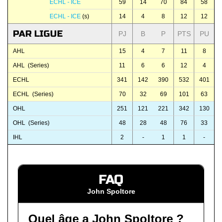
ECHL - ICE
59
14
70
84
58
ECHL - ICE
(s)
14
4
8
12
12
PAR LIGUE
PJ
B
P
PTS
PU
AHL
15
4
7
11
8
AHL (Series)
11
6
6
12
4
ECHL
341
142
390
532
401
ECHL (Series)
70
32
69
101
63
OHL
251
121
221
342
130
OHL (Series)
48
28
48
76
33
IHL
2
-
1
1
-
FAQ
John Spoltore
Quel âge a John Spoltore ?