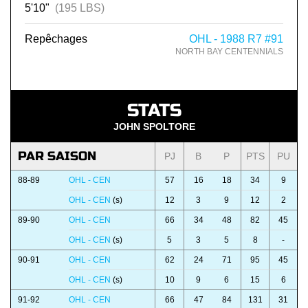
5'10"
(195 LBS)
Repêchages
OHL - 1988 R7 #91
NORTH BAY CENTENNIALS
STATS
JOHN SPOLTORE
PAR SAISON
PJ
B
P
PTS
PU
88-89
OHL - CEN
57
16
18
34
9
OHL - CEN
(s)
12
3
9
12
2
89-90
OHL - CEN
66
34
48
82
45
OHL - CEN
(s)
5
3
5
8
-
90-91
OHL - CEN
62
24
71
95
45
OHL - CEN
(s)
10
9
6
15
6
91-92
OHL - CEN
66
47
84
131
31