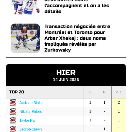
l'accompagnent et on a les
détails
Transaction négociée entre
Montréal et Toronto pour
Arber Xhekaj : deux noms
impliqués révélés par
Zurkowsky
HIER
14 JUIN 2026
TOP 20
B
P
PTS
1
1
2
Jackson Blake
1
-
1
Nikolaj Ehlers
1
-
1
Taylor Hall
-
1
1
Jaccob Slavin