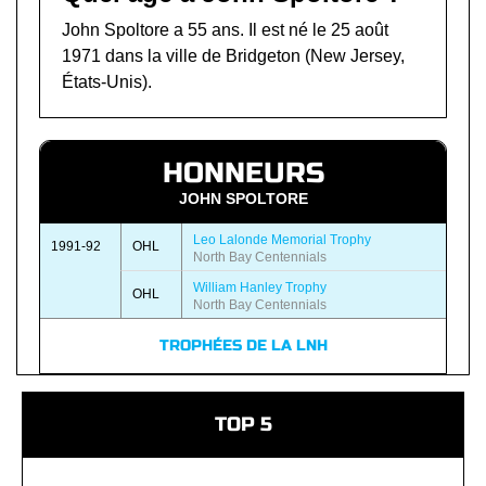
John Spoltore a 55 ans. Il est né le 25 août
1971 dans la ville de Bridgeton (New Jersey,
États-Unis).
HONNEURS
JOHN SPOLTORE
Leo Lalonde Memorial Trophy
1991-92
OHL
North Bay Centennials
William Hanley Trophy
OHL
North Bay Centennials
TROPHÉES DE LA LNH
TOP 5