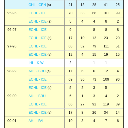
OHL - CEN
(s)
21
13
28
41
25
95-96
ECHL - ICE
70
33
68
101
99
ECHL - ICE
(s)
5
4
4
8
2
96-97
ECHL - ICE
9
-
8
8
8
ECHL - ICE
(s)
17
10
13
23
20
97-98
ECHL - ICE
68
32
79
111
51
ECHL - ICE
(s)
12
4
15
19
15
IHL - K-W
2
-
1
1
-
98-99
AHL - BRU
(s)
11
6
6
12
4
ECHL - ICE
69
36
73
109
96
ECHL - ICE
(s)
5
2
3
5
-
99-00
AHL - BRU
5
1
3
4
2
ECHL - ICE
66
27
92
119
89
ECHL - ICE
(s)
17
8
26
34
14
00-01
AHL - FAL
10
3
4
7
6