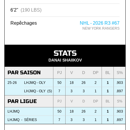
6'2"
(190 LBS)
Repêchages
NHL - 2026 R3 #67
NEW YORK RANGERS
STATS
DANAI SHAIIKOV
PAR SAISON
PJ
V
D
DP
BL
S%
25-26
LHJMQ - OLY
50
18
26
2
1
.903
LHJMQ - OLY (S)
7
3
3
1
1
.897
PAR LIGUE
PJ
V
D
DP
BL
S%
LHJMQ
50
18
26
2
1
.903
LHJMQ - SÉRIES
7
3
3
1
1
.897