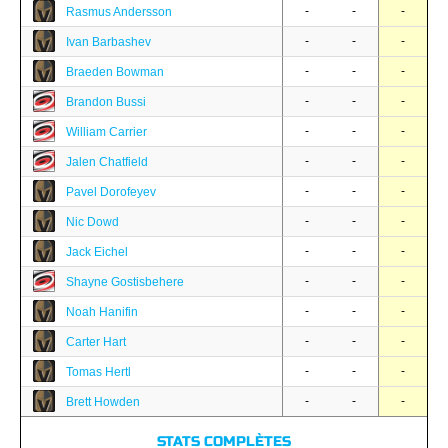
-
-
-
Rasmus Andersson
-
-
-
Ivan Barbashev
-
-
-
Braeden Bowman
-
-
-
Brandon Bussi
-
-
-
William Carrier
-
-
-
Jalen Chatfield
-
-
-
Pavel Dorofeyev
-
-
-
Nic Dowd
-
-
-
Jack Eichel
-
-
-
Shayne Gostisbehere
-
-
-
Noah Hanifin
-
-
-
Carter Hart
-
-
-
Tomas Hertl
-
-
-
Brett Howden
STATS COMPLÈTES