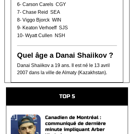
6-
Carson Carels
CGY
7-
Chase Reid
SEA
8-
Viggo Bjorck
WIN
9-
Keaton Verhoeff
SJS
10-
Wyatt Cullen
NSH
Quel âge a Danai Shaiikov ?
Danai Shaiikov a 19 ans. Il est né le 13 avril
2007 dans la ville de Almaty (Kazakhstan).
TOP 5
Canadien de Montréal :
communiqué de dernière
minute impliquant Arber