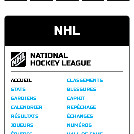
NHL
NATIONAL
HOCKEY LEAGUE
ACCUEIL
CLASSEMENTS
STATS
BLESSURES
GARDIENS
CAPHIT
CALENDRIER
REPÊCHAGE
RÉSULTATS
ÉCHANGES
JOUEURS
NUMÉROS