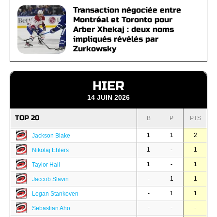
Transaction négociée entre
Montréal et Toronto pour
Arber Xhekaj : deux noms
impliqués révélés par
Zurkowsky
HIER
14 JUIN 2026
TOP 20
B
P
PTS
1
1
2
Jackson Blake
1
-
1
Nikolaj Ehlers
1
-
1
Taylor Hall
-
1
1
Jaccob Slavin
-
1
1
Logan Stankoven
-
-
-
Sebastian Aho