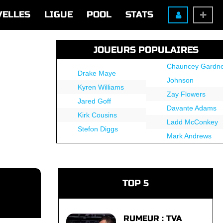
VELLES
LIGUE
POOL
STATS
JOUEURS POPULAIRES
Chauncey Gardne
Drake Maye
Johnson
Kyren Williams
Zay Flowers
Jared Goff
Davante Adams
Kirk Cousins
Ladd McConkey
Stefon Diggs
Mark Andrews
TOP 5
RUMEUR : TVA