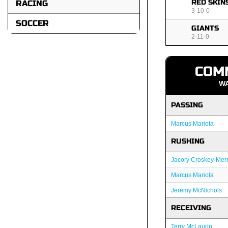
RED SKIN
RACING
3-10-0
SOCCER
GIANTS
2-11-0
COM
W
PASSING
Marcus Mariota
RUSHING
Jacory Croskey-Merri
Marcus Mariota
Jeremy McNichols
RECEIVING
Terry McLaurin