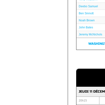
Deebo Samuel
Ben Sinnott
Noah Brown
John Bates
Jeremy McNichols
WASHING
JEUDI 11 DÉCE
20h15