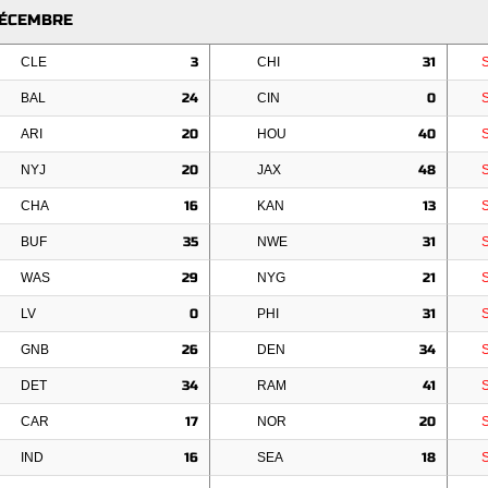
DÉCEMBRE
CLE
3
CHI
31
BAL
24
CIN
0
ARI
20
HOU
40
NYJ
20
JAX
48
CHA
16
KAN
13
BUF
35
NWE
31
WAS
29
NYG
21
LV
0
PHI
31
GNB
26
DEN
34
DET
34
RAM
41
CAR
17
NOR
20
IND
16
SEA
18