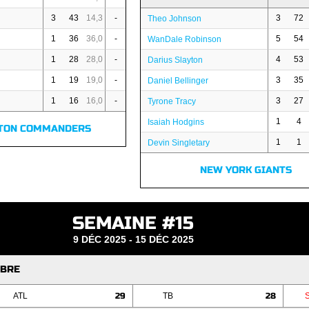
3
43
14,3
-
3
72
Theo Johnson
1
36
36,0
-
5
54
WanDale Robinson
1
28
28,0
-
4
53
Darius Slayton
1
19
19,0
-
3
35
Daniel Bellinger
1
16
16,0
-
3
27
Tyrone Tracy
1
4
Isaiah Hodgins
TON COMMANDERS
1
1
Devin Singletary
NEW YORK GIANTS
SEMAINE #15
9 DÉC 2025 - 15 DÉC 2025
MBRE
ATL
29
TB
28