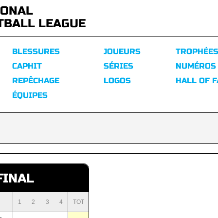
IONAL
TBALL LEAGUE
BLESSURES
JOUEURS
TROPHÉE
CAPHIT
SÉRIES
NUMÉROS
REPÊCHAGE
LOGOS
HALL OF 
ÉQUIPES
FINAL
1
2
3
4
TOT