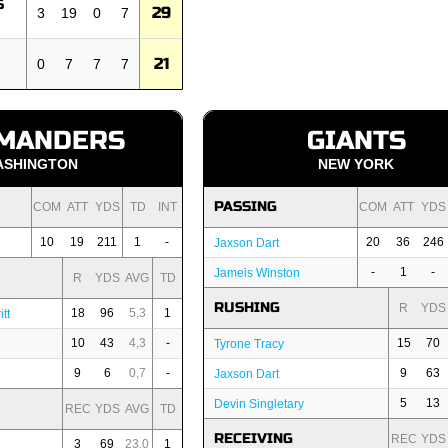
S
29
3
19
0
7
21
0
7
7
7
MANDERS
GIANTS
ASHINGTON
NEW YORK
PASSING
COM
ATT
YDS
TD
INT
COM
ATT
YDS
10
19
211
1
-
20
36
246
Jaxson Dart
-
1
-
Jameis Winston
R
YDS
AVG
TD
RUSHING
R
YDS
18
96
5,3
1
tt
10
43
4,3
-
15
70
Tyrone Tracy
9
6
0,7
-
9
63
Jaxson Dart
5
13
Devin Singletary
REC
YDS
AVG
TD
RECEIVING
REC
YDS
3
69
23,0
1