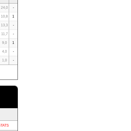
24,0
-
10,8
1
13,3
-
11,7
-
9,0
1
4,0
-
1,0
-
STATS