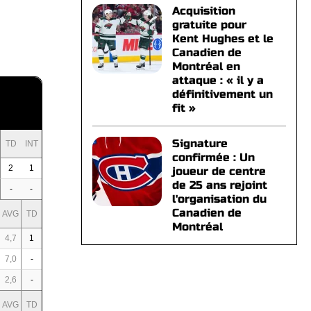
Acquisition
gratuite pour
Kent Hughes et le
Canadien de
Montréal en
attaque : « il y a
définitivement un
fit »
Signature
TD
INT
confirmée : Un
2
1
joueur de centre
de 25 ans rejoint
-
-
l'organisation du
Canadien de
AVG
TD
Montréal
4,7
1
7,0
-
2,6
-
AVG
TD