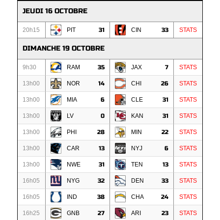
JEUDI 16 OCTOBRE
20h15
PIT
31
CIN
33
STATS
DIMANCHE 19 OCTOBRE
9h30
RAM
35
JAX
7
STATS
13h00
NOR
14
CHI
26
STATS
13h00
MIA
6
CLE
31
STATS
13h00
LV
0
KAN
31
STATS
13h00
PHI
28
MIN
22
STATS
13h00
CAR
13
NYJ
6
STATS
13h00
NWE
31
TEN
13
STATS
16h05
NYG
32
DEN
33
STATS
16h05
IND
38
CHA
24
STATS
16h25
GNB
27
ARI
23
STATS