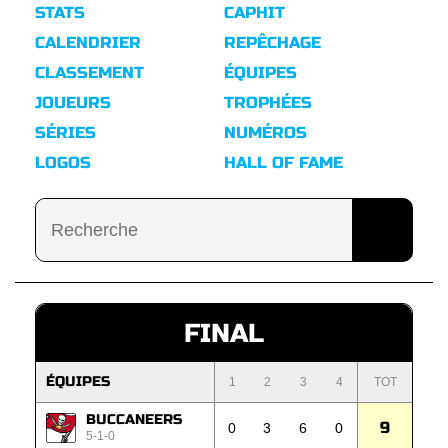
STATS
CAPHIT
CALENDRIER
REPÊCHAGE
CLASSEMENT
ÉQUIPES
JOUEURS
TROPHÉES
SÉRIES
NUMÉROS
LOGOS
HALL OF FAME
FINAL
ÉQUIPES
1
2
3
4
TOT
BUCCANEERS
9
0
3
6
0
5-1-0