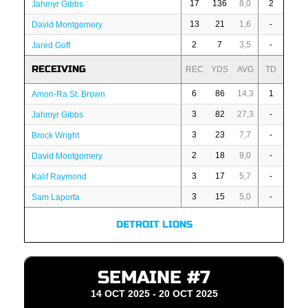
17
136
8,0
2
Jahmyr Gibbs
13
21
1,6
-
David Montgomery
2
7
3,5
-
Jared Goff
RECEIVING
REC
YDS
AVG
TD
6
86
14,3
1
Amon-Ra St. Brown
3
82
27,3
-
Jahmyr Gibbs
3
23
7,7
-
Brock Wright
2
18
9,0
-
David Montgomery
3
17
5,7
-
Kalif Raymond
3
15
5,0
-
Sam Laporta
DETROIT LIONS
SEMAINE #7
14 OCT 2025 - 20 OCT 2025