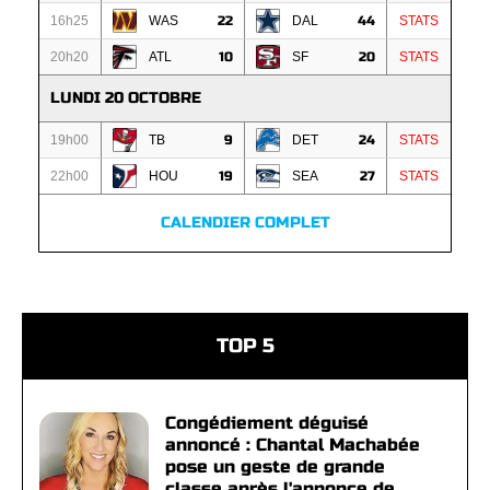
16h25
WAS
22
DAL
44
STATS
20h20
ATL
10
SF
20
STATS
LUNDI 20 OCTOBRE
19h00
TB
9
DET
24
STATS
22h00
HOU
19
SEA
27
STATS
CALENDIER COMPLET
TOP 5
Congédiement déguisé
annoncé : Chantal Machabée
pose un geste de grande
classe après l'annonce de