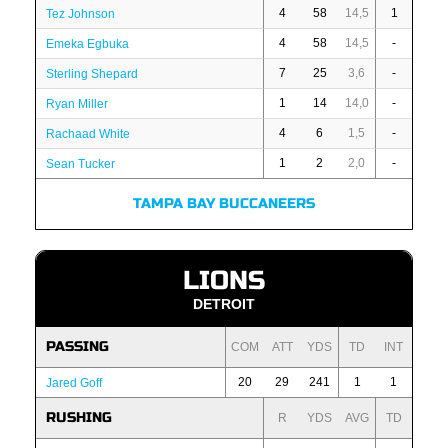
4
58
14,5
1
Tez Johnson
4
58
14,5
-
Emeka Egbuka
7
25
3,6
-
Sterling Shepard
1
14
14,0
-
Ryan Miller
4
6
1,5
-
Rachaad White
1
2
2,0
-
Sean Tucker
TAMPA BAY BUCCANEERS
LIONS
DETROIT
PASSING
COM
ATT
YDS
TD
INT
20
29
241
1
1
Jared Goff
RUSHING
R
YDS
AVG
TD