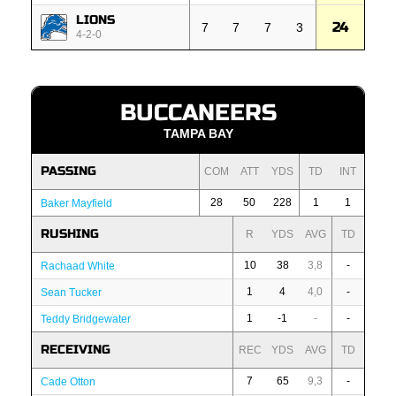
LIONS
24
7
7
7
3
4-2-0
BUCCANEERS
TAMPA BAY
PASSING
COM
ATT
YDS
TD
INT
28
50
228
1
1
Baker Mayfield
RUSHING
R
YDS
AVG
TD
10
38
3,8
-
Rachaad White
1
4
4,0
-
Sean Tucker
1
-1
-
-
Teddy Bridgewater
RECEIVING
REC
YDS
AVG
TD
7
65
9,3
-
Cade Otton