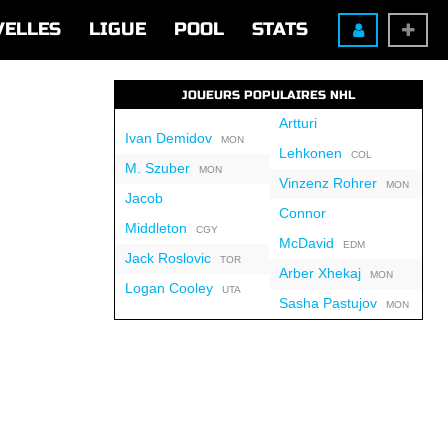
VELLES
LIGUE
POOL
STATS
JOUEURS POPULAIRES NHL
Artturi
Ivan Demidov
MON
Lehkonen
COL
M. Szuber
MON
Vinzenz Rohrer
MON
Jacob
Connor
Middleton
CGY
McDavid
EDM
Jack Roslovic
TOR
Arber Xhekaj
MON
Logan Cooley
UTA
Sasha Pastujov
MON