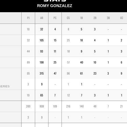
ROMY GONZALEZ
PJ
AB
PC
CS
1B
2B
3B
CC
10
32
4
8
5
3
-
-
32
105
15
25
18
4
1
2
44
93
11
18
9
5
1
3
89
198
25
57
40
10
1
6
95
315
47
96
61
23
3
9
3
9
-
1
1
-
-
-
SERIES
19
65
7
12
7
3
1
1
289
808
109
216
140
48
7
21
3
9
-
1
1
-
-
-