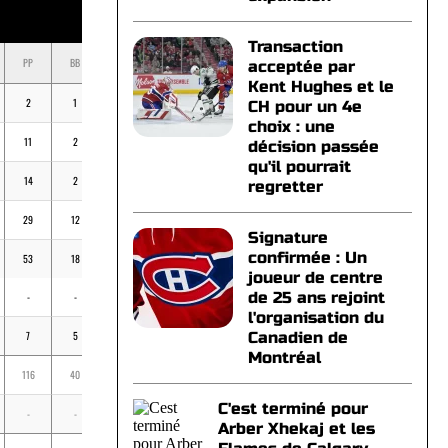
Transaction
PP
BB
K
BV
MOY
acceptée par
Kent Hughes et le
2
1
11
-
.250
CH pour un 4e
choix : une
11
2
39
-
.238
décision passée
qu'il pourrait
14
2
36
7
.194
regretter
29
12
57
11
.288
Signature
confirmée : Un
53
18
81
6
.305
joueur de centre
de 25 ans rejoint
-
-
3
-
.111
l'organisation du
7
5
21
1
.185
Canadien de
Montréal
116
40
245
25
.267
C'est terminé pour
-
-
3
-
.111
Arber Xhekaj et les