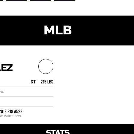
MLB
LEZ
6'1" 215 LBS
ANS
2018 R18 #528
GO WHITE SOX
STATS