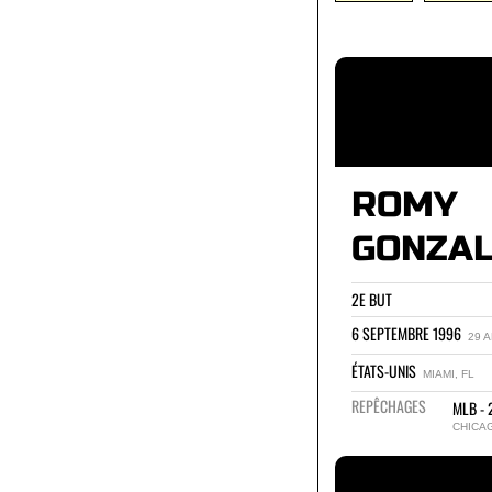
ROMY
GONZA
2E BUT
6 SEPTEMBRE 1996
29 
ÉTATS-UNIS
MIAMI, FL
REPÊCHAGES
MLB - 
CHICA