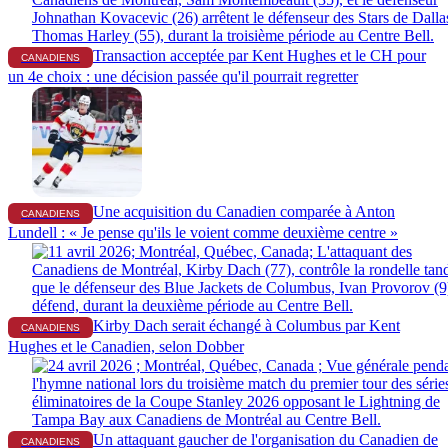
Transaction acceptée par Kent Hughes et le CH pour
CANADIENS
un 4e choix : une décision passée qu'il pourrait regretter
Une acquisition du Canadien comparée à Anton
CANADIENS
Lundell : « Je pense qu'ils le voient comme deuxième centre »
Kirby Dach serait échangé à Columbus par Kent
CANADIENS
Hughes et le Canadien, selon Dobber
Un attaquant gaucher de l'organisation du Canadien de
CANADIENS