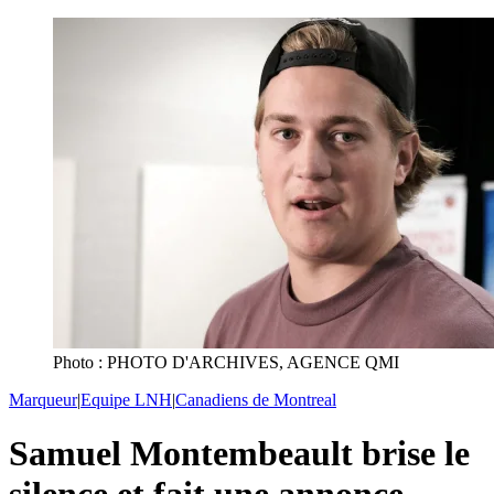
Photo : PHOTO D'ARCHIVES, AGENCE QMI
Marqueur
|
Equipe LNH
|
Canadiens de Montreal
Samuel Montembeault brise le