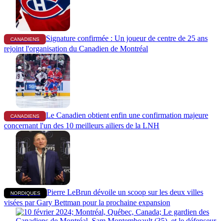
Signature confirmée : Un joueur de centre de 25 ans
CANADIENS
rejoint l'organisation du Canadien de Montréal
Le Canadien obtient enfin une confirmation majeure
CANADIENS
concernant l'un des 10 meilleurs ailiers de la LNH
Pierre LeBrun dévoile un scoop sur les deux villes
NORDIQUES
visées par Gary Bettman pour la prochaine expansion