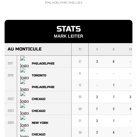
PHILADELPHIE PHILLIES
STATS
MARK LEITER
AU MONTICULE
PJ
V
D
SV
27
3
6
-
2017
PHILADELPHIE
8
-
-
-
2018
TORONTO
12
-
1
-
PHILADELPHIE
35
2
7
3
2022
CHICAGO
69
1
3
4
2023
CHICAGO
21
2
1
-
2024
NEW YORK
39
2
4
-
CHICAGO