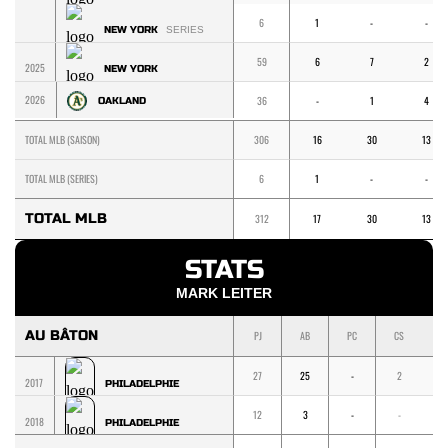
6
1
-
-
NEW YORK
SERIES
59
6
7
2
2025
NEW YORK
2026
36
-
1
4
OAKLAND
TOTAL MLB (SAISON)
306
16
30
13
TOTAL MLB (SERIES)
6
1
-
-
TOTAL MLB
312
17
30
13
STATS
MARK LEITER
AU BÂTON
PJ
AB
PC
CS
1
27
25
-
2
2
2017
PHILADELPHIE
12
3
-
-
-
2018
PHILADELPHIE