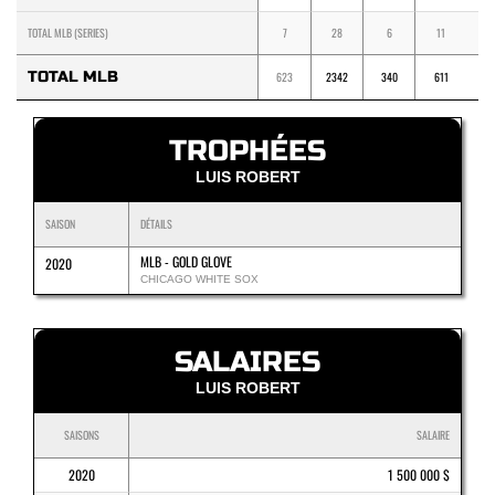
TOTAL MLB (SERIES)
7
28
6
11
1
TOTAL MLB
623
2342
340
611
38
TROPHÉES
LUIS ROBERT
SAISON
DÉTAILS
MLB - GOLD GLOVE
2020
CHICAGO WHITE SOX
SALAIRES
LUIS ROBERT
SAISONS
SALAIRE
2020
1 500 000 $