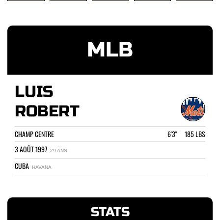
MLB
LUIS
ROBERT
CHAMP CENTRE
6'3" 185 LBS
3 AOÛT 1997
29 ANS
CUBA
HAVANA
STATS