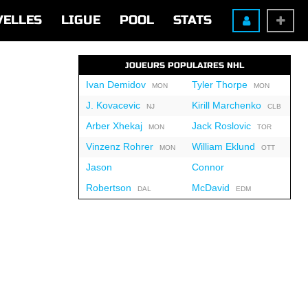
VELLES
LIGUE
POOL
STATS
JOUEURS POPULAIRES NHL
Ivan Demidov
Tyler Thorpe
MON
MON
J. Kovacevic
Kirill Marchenko
NJ
CLB
Arber Xhekaj
Jack Roslovic
MON
TOR
Vinzenz Rohrer
William Eklund
MON
OTT
Jason
Connor
Robertson
McDavid
DAL
EDM