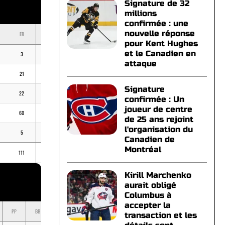
Signature de 32
millions
confirmée : une
nouvelle réponse
ER
BB
K
ERA
pour Kent Hughes
et le Canadien en
3
3
-
10,13
attaque
21
18
37
5,25
Signature
22
20
48
3,58
confirmée : Un
joueur de centre
60
43
63
6,72
de 25 ans rejoint
l'organisation du
5
6
7
3,86
Canadien de
Montréal
111
90
155
-
Kirill Marchenko
aurait obligé
Columbus à
accepter la
PP
BB
K
BV
MOY
transaction et les