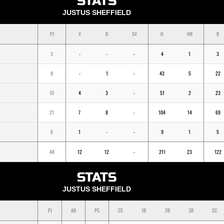
STATS
JUSTUS SHEFFIELD
PJ
V
D
SV
H
HR
R
3
-
-
-
4
1
3
8
-
1
-
43
5
22
10
4
3
-
51
2
23
21
7
8
-
104
14
69
6
1
-
-
9
1
5
48
12
12
-
211
23
122
STATS
JUSTUS SHEFFIELD
PJ
AB
PC
CS
1B
2B
3B
CC