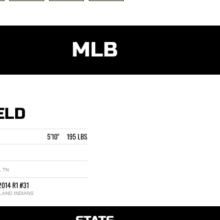
MLB
ELD
5'10" 195 LBS
 TN
2014 R1 #31
LAND INDIANS