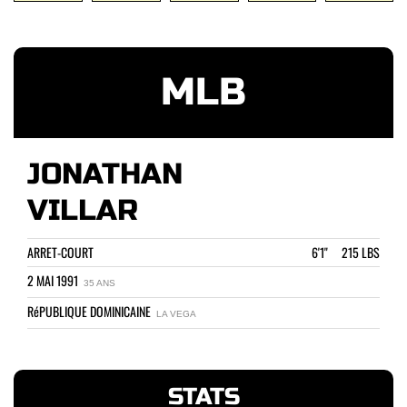
MLB
JONATHAN
VILLAR
ARRET-COURT
6'1" 215 LBS
2 MAI 1991
35 ANS
RéPUBLIQUE DOMINICAINE
LA VEGA
STATS