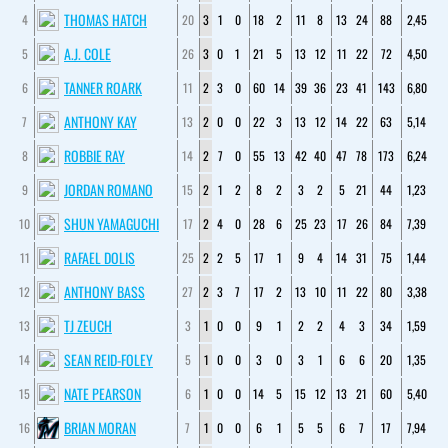
THOMAS HATCH
4
20
3
1
0
18
2
11
8
13
24
88
2,45
A.J. COLE
5
26
3
0
1
21
5
13
12
11
22
72
4,50
TANNER ROARK
6
11
2
3
0
60
14
39
36
23
41
143
6,80
ANTHONY KAY
7
13
2
0
0
22
3
13
12
14
22
63
5,14
ROBBIE RAY
8
14
2
7
0
55
13
42
40
47
78
173
6,24
JORDAN ROMANO
9
15
2
1
2
8
2
3
2
5
21
44
1,23
SHUN YAMAGUCHI
10
17
2
4
0
28
6
25
23
17
26
84
7,39
RAFAEL DOLIS
11
25
2
2
5
17
1
9
4
14
31
75
1,44
ANTHONY BASS
12
27
2
3
7
17
2
13
10
11
22
80
3,38
TJ ZEUCH
13
3
1
0
0
9
1
2
2
4
3
34
1,59
SEAN REID-FOLEY
14
5
1
0
0
3
0
3
1
6
6
20
1,35
NATE PEARSON
15
6
1
0
0
14
5
15
12
13
21
60
5,40
BRIAN MORAN
16
7
1
0
0
6
1
5
5
6
7
17
7,94