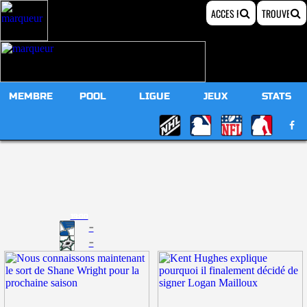
MEMBRE
POOL
LIGUE
JEUX
STATS
19:00
-
-