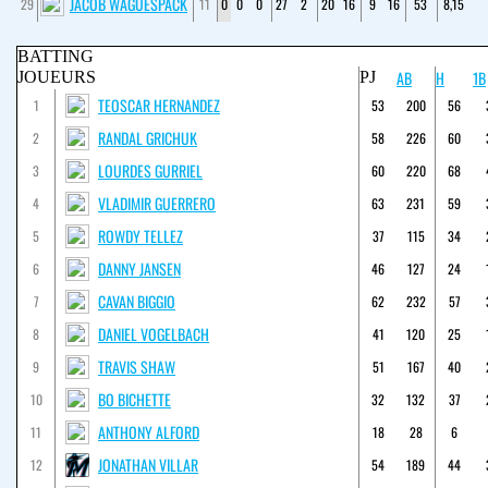
JACOB WAGUESPACK
29
11
0
0
0
27
2
20
16
9
16
53
8,15
BATTING
AB
H
1B
JOUEURS
PJ
TEOSCAR HERNANDEZ
1
53
200
56
RANDAL GRICHUK
2
58
226
60
LOURDES GURRIEL
3
60
220
68
VLADIMIR GUERRERO
4
63
231
59
ROWDY TELLEZ
5
37
115
34
DANNY JANSEN
6
46
127
24
CAVAN BIGGIO
7
62
232
57
DANIEL VOGELBACH
8
41
120
25
TRAVIS SHAW
9
51
167
40
BO BICHETTE
10
32
132
37
ANTHONY ALFORD
11
18
28
6
JONATHAN VILLAR
12
54
189
44