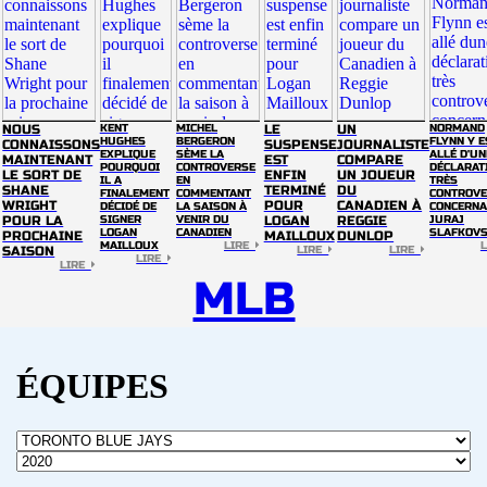
NOUS
KENT
MICHEL
LE
UN
NORMAND
HUGHES
BERGERON
FLYNN Y E
CONNAISSONS
SUSPENSE
JOURNALISTE
EXPLIQUE
SÈME LA
ALLÉ D'UN
MAINTENANT
EST
COMPARE
POURQUOI
CONTROVERSE
DÉCLARAT
LE SORT DE
ENFIN
UN JOUEUR
IL A
EN
TRÈS
SHANE
TERMINÉ
DU
FINALEMENT
COMMENTANT
CONTROVE
WRIGHT
POUR
CANADIEN À
DÉCIDÉ DE
LA SAISON À
CONCERNA
POUR LA
SIGNER
VENIR DU
LOGAN
REGGIE
JURAJ
LOGAN
CANADIEN
SLAFKOV
PROCHAINE
MAILLOUX
DUNLOP
MAILLOUX
LIRE
SAISON
LIRE
LIRE
LIRE
LIRE
MLB
ÉQUIPES