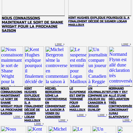
NOUS CONNAISSONS
KENT HUGHES EXPLIQUE POURQUOI IL A
FINALEMENT DÉCIDÉ DE SIGNER LOGAN
MAINTENANT LE SORT DE SHANE
MAILLOUX
WRIGHT POUR LA PROCHAINE
SAISON
LIRE
LIRE
NOUS
KENT
MICHEL
LE
UN
NORMAND
CONNAISSONS
HUGHES
BERGERON
SUSPENSE
JOURNALISTE
FLYNN Y EST
MAINTENANT
EXPLIQUE
SÈME LA
EST ENFIN
COMPARE UN
ALLÉ D'UNE
LE SORT DE
POURQUOI
CONTROVERSE
TERMINÉ
JOUEUR DU
DÉCLARATION
SHANE
IL A
EN
POUR
CANADIEN À
TRÈS
WRIGHT POUR
FINALEMENT
COMMENTANT
LOGAN
REGGIE
CONTROVERSÉE
LA PROCHAINE
DÉCIDÉ DE
LA SAISON À
MAILLOUX
DUNLOP
CONCERNANT
SAISON
SIGNER
VENIR DU
JURAJ
LIRE
LIRE
LIRE
LOGAN
CANADIEN
SLAFKOVSKY
MAILLOUX
LIRE
LIRE
LIRE