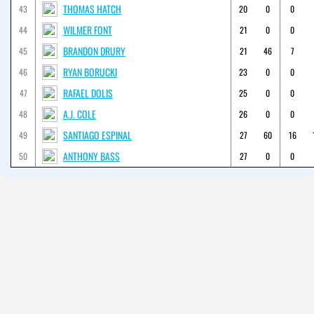
THOMAS HATCH
43
20
0
0
WILMER FONT
44
21
0
0
BRANDON DRURY
45
21
46
7
RYAN BORUCKI
46
23
0
0
RAFAEL DOLIS
47
25
0
0
A.J. COLE
48
26
0
0
SANTIAGO ESPINAL
49
27
60
16
ANTHONY BASS
50
27
0
0