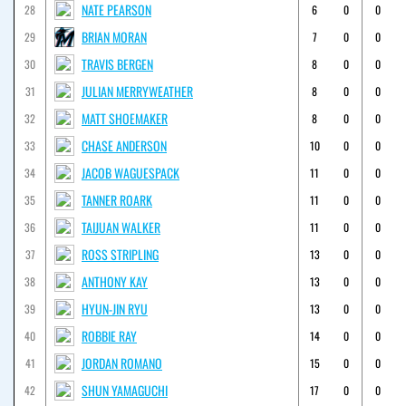
NATE PEARSON
28
6
0
0
BRIAN MORAN
29
7
0
0
TRAVIS BERGEN
30
8
0
0
JULIAN MERRYWEATHER
31
8
0
0
MATT SHOEMAKER
32
8
0
0
CHASE ANDERSON
33
10
0
0
JACOB WAGUESPACK
34
11
0
0
TANNER ROARK
35
11
0
0
TAIJUAN WALKER
36
11
0
0
ROSS STRIPLING
37
13
0
0
ANTHONY KAY
38
13
0
0
HYUN-JIN RYU
39
13
0
0
ROBBIE RAY
40
14
0
0
JORDAN ROMANO
41
15
0
0
SHUN YAMAGUCHI
42
17
0
0