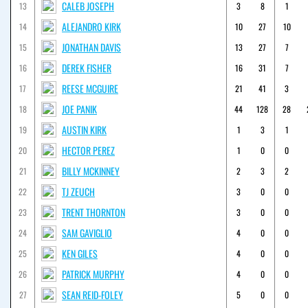
CALEB JOSEPH
13
3
8
1
ALEJANDRO KIRK
14
10
27
10
JONATHAN DAVIS
15
13
27
7
DEREK FISHER
16
16
31
7
REESE MCGUIRE
17
21
41
3
JOE PANIK
18
44
128
28
AUSTIN KIRK
19
1
3
1
HECTOR PEREZ
20
1
0
0
BILLY MCKINNEY
21
2
3
2
TJ ZEUCH
22
3
0
0
TRENT THORNTON
23
3
0
0
SAM GAVIGLIO
24
4
0
0
KEN GILES
25
4
0
0
PATRICK MURPHY
26
4
0
0
SEAN REID-FOLEY
27
5
0
0