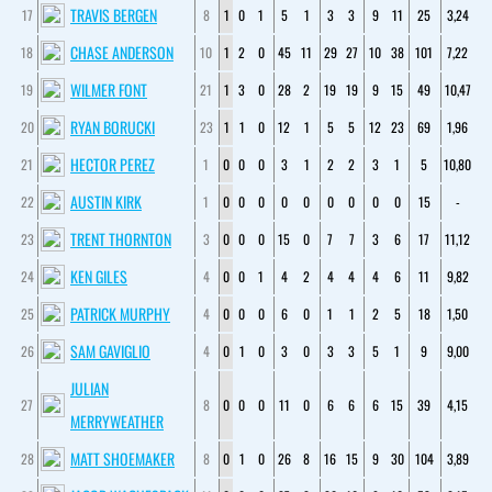
TRAVIS BERGEN
17
8
1
0
1
5
1
3
3
9
11
25
3,24
CHASE ANDERSON
18
10
1
2
0
45
11
29
27
10
38
101
7,22
WILMER FONT
19
21
1
3
0
28
2
19
19
9
15
49
10,47
RYAN BORUCKI
20
23
1
1
0
12
1
5
5
12
23
69
1,96
HECTOR PEREZ
21
1
0
0
0
3
1
2
2
3
1
5
10,80
AUSTIN KIRK
22
1
0
0
0
0
0
0
0
0
0
15
-
TRENT THORNTON
23
3
0
0
0
15
0
7
7
3
6
17
11,12
KEN GILES
24
4
0
0
1
4
2
4
4
4
6
11
9,82
PATRICK MURPHY
25
4
0
0
0
6
0
1
1
2
5
18
1,50
SAM GAVIGLIO
26
4
0
1
0
3
0
3
3
5
1
9
9,00
JULIAN
27
8
0
0
0
11
0
6
6
6
15
39
4,15
MERRYWEATHER
MATT SHOEMAKER
28
8
0
1
0
26
8
16
15
9
30
104
3,89