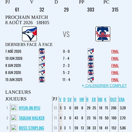
PJ
V
D
PP
PC
61
32
29
303
315
PROCHAIN MATCH
8 AOÛT 2026 18H05
VS
DERNIERS FACE À FACE
7 AOÛ 2026
0 - 0
FINAL
10 JUN 2026
7 - 4
FINAL
9 JUN 2026
2 - 3
FINAL
8 JUN 2026
5 - 2
FINAL
15 JUN 2025
11 - 4
FINAL
CALENDRIER COMPLET
LANCEURS
V
D
SV
H
HR
R
ER
BB
K
OUT
ERA
JOUEURS
PJ
HYUN-JIN RYU
1
13
5
3
0
69
8
29
25
18
75
206
3,28
TAIJUAN WALKER
2
11
4
3
0
43
8
23
16
19
50
160
2,70
ROSS STRIPLING
3
13
3
3
1
59
13
38
33
18
41
152
5,86