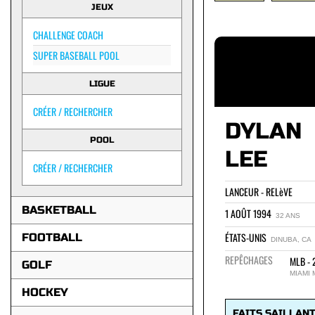
JEUX
CHALLENGE COACH
SUPER BASEBALL POOL
LIGUE
CRÉER / RECHERCHER
DYLAN
POOL
LEE
CRÉER / RECHERCHER
LANCEUR - RELèVE
BASKETBALL
1 AOÛT 1994
32 ANS
ÉTATS-UNIS
FOOTBALL
DINUBA, CA
REPÊCHAGES
MLB - 
GOLF
MIAMI 
HOCKEY
FAITS SAILLAN