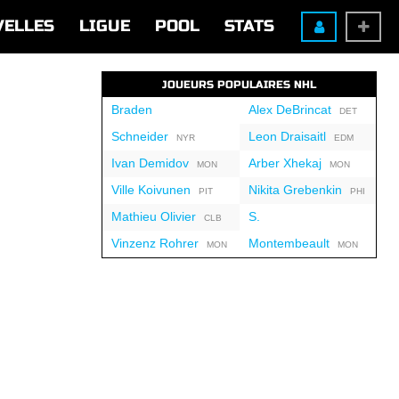
VELLES
LIGUE
POOL
STATS
JOUEURS POPULAIRES NHL
Braden
Alex DeBrincat
DET
Schneider
Leon Draisaitl
NYR
EDM
Ivan Demidov
Arber Xhekaj
MON
MON
Ville Koivunen
Nikita Grebenkin
PIT
PHI
Mathieu Olivier
S.
CLB
Vinzenz Rohrer
Montembeault
MON
MON