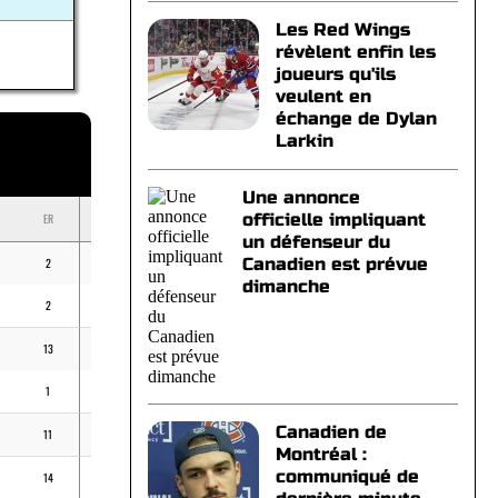
Les Red Wings
révèlent enfin les
joueurs qu'ils
veulent en
échange de Dylan
Larkin
Une annonce
officielle impliquant
ER
BB
K
ERA
un défenseur du
Canadien est prévue
2
-
3
9,00
dimanche
2
2
4
6,00
13
10
59
2,31
1
-
2
3,38
Canadien de
11
8
24
4,18
Montréal :
communiqué de
14
17
76
2,05