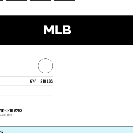
MLB
6'4" 210 LBS
2016 R10 #293
MARLINS
TS