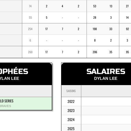
74
2
4
2
53
13
27
55
5
-
-
28
3
14
254
17
7
2
198
33
92
6
-
-
-
8
2
3
260
17
7
2
206
35
95
OPHÉES
SALAIRES
YLAN LEE
DYLAN LEE
SAISONS
LD SERIES
2022
 BRAVES
2023
2024
2025