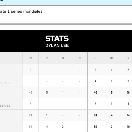
rté 1 séries mondiales
STATS
DYLAN LEE
PJ
V
D
SV
H
HR
R
2
-
-
-
3
1
2
3
-
-
-
4
1
2
SERIES
46
5
1
-
40
5
16
3
-
-
-
4
1
1
SERIES
24
1
-
-
24
4
14
53
4
2
-
50
7
19