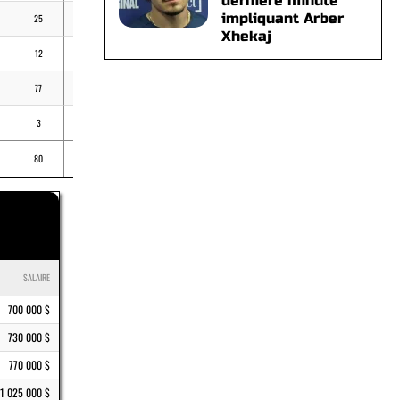
dernière minute
impliquant Arber
25
14
76
3,29
Xhekaj
12
12
66
2,03
77
61
304
-
3
2
6
-
80
63
310
-
SALAIRE
700 000 $
730 000 $
770 000 $
1 025 000 $