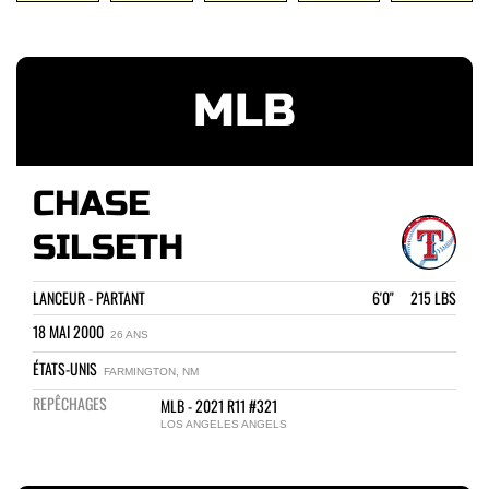
MLB
CHASE
SILSETH
LANCEUR - PARTANT
6'0" 215 LBS
18 MAI 2000
26 ANS
ÉTATS-UNIS
FARMINGTON, NM
REPÊCHAGES
MLB - 2021 R11 #321
LOS ANGELES ANGELS