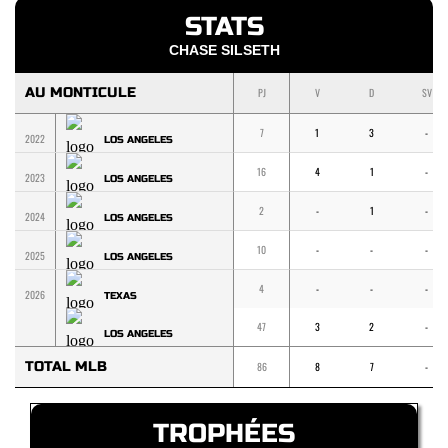
STATS
CHASE SILSETH
AU MONTICULE
PJ
V
D
SV
7
1
3
-
2022
LOS ANGELES
16
4
1
-
2023
LOS ANGELES
2
-
1
-
2024
LOS ANGELES
10
-
-
-
2025
LOS ANGELES
4
-
-
-
2026
TEXAS
47
3
2
-
LOS ANGELES
TOTAL MLB
86
8
7
-
TROPHÉES