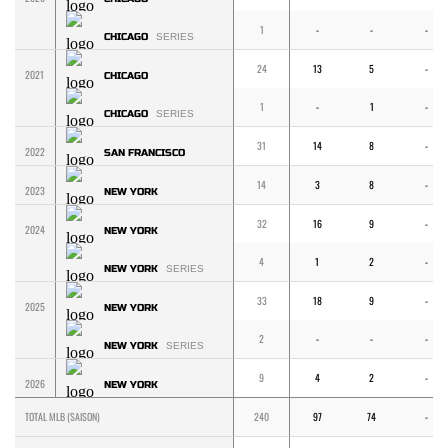
1
-
-
-
CHICAGO
SERIES
24
13
5
-
2021
CHICAGO
1
-
1
-
CHICAGO
SERIES
31
14
8
-
2022
SAN FRANCISCO
14
3
8
-
2023
NEW YORK
32
16
9
-
2024
NEW YORK
4
1
2
-
NEW YORK
SERIES
33
18
9
-
2025
NEW YORK
2
-
-
-
NEW YORK
SERIES
9
4
2
-
2026
NEW YORK
TOTAL MLB (SAISON)
240
97
74
-