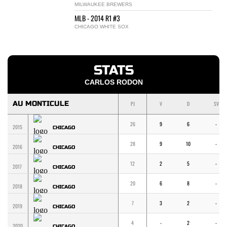
MILWAUKEE BREWERS
MLB - 2014 R1 #3
CHICAGO WHITE SOX
STATS
CARLOS RODON
AU MONTICULE
PJ
V
D
SV
26
9
6
-
2015
CHICAGO
28
9
10
-
2016
CHICAGO
12
2
5
-
2017
CHICAGO
20
6
8
-
2018
CHICAGO
7
3
2
-
2019
CHICAGO
4
-
2
-
2020
CHICAGO