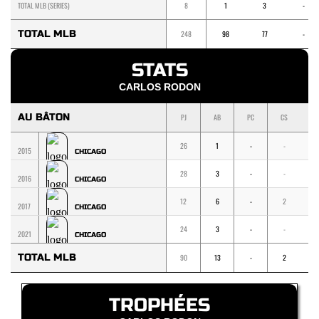
TOTAL MLB (SERIES)
8
1
3
-
TOTAL MLB
248
98
77
-
STATS
CARLOS RODON
AU BÂTON
PJ
AB
PC
CS
1
26
1
-
-
-
2015
CHICAGO
28
3
-
-
-
2016
CHICAGO
12
6
-
2
1
2017
CHICAGO
24
3
-
-
-
2021
CHICAGO
TOTAL MLB
90
13
-
2
1
TROPHÉES