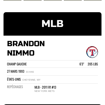
MLB
BRANDON
NIMMO
CHAMP GAUCHE
6'3" 205 LBS
27 MARS 1993
33 ANS
ÉTATS-UNIS
CHEYENNE, WY
REPÊCHAGES
MLB - 2011 R1 #13
NEW YORK METS