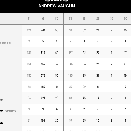
ANDREW VAUGHN
PJ
AB
PC
CS
1B
2B
3B
CC
127
417
56
98
62
21
-
15
2
5
1
2
1
-
-
1
SERIES
134
510
60
137
92
27
1
17
151
562
67
146
94
29
2
21
150
570
55
145
95
30
1
19
48
185
9
35
22
8
-
5
64
221
26
68
45
14
-
9
EE
9
26
4
4
2
-
-
2
EE
SERIES
71
194
25
57
35
15
2
5
EE