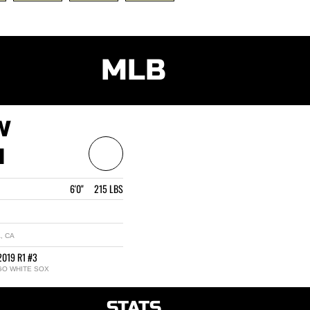
MLB
W
N
6'0" 215 LBS
, CA
2019 R1 #3
GO WHITE SOX
STATS