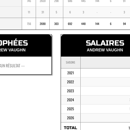
745
2659
298
686
445
144
6
91
11
31
5
6
3
-
-
3
756
2690
303
692
448
144
6
94
OPHÉES
SALAIRES
REW VAUGHN
ANDREW VAUGHN
SAISONS
CUN RÉSULTAT ---
2021
2022
2023
2024
2025
2026
TOTAL
1