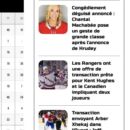
Congédiement
déguisé annoncé :
PP
BB
K
BV
MOY
Chantal
Machabée pose
48
41
101
1
.235
un geste de
grande classe
1
-
2
-
.400
après l'annonce
de Hrudey
76
31
96
-
.269
Les Rangers ont
79
36
129
-
.260
une offre de
transaction prête
70
38
132
2
.254
pour Kent Hughes
et le Canadien
19
7
43
-
.189
impliquant deux
46
24
37
-
.308
joueurs
4
4
2
-
.154
Transaction
envoyant Arber
33
27
32
-
.294
Xhekaj dans