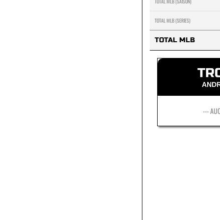
TOTAL MLB (SAISON)
TOTAL MLB (SERIES)
TOTAL MLB
TR
AND
--- AU