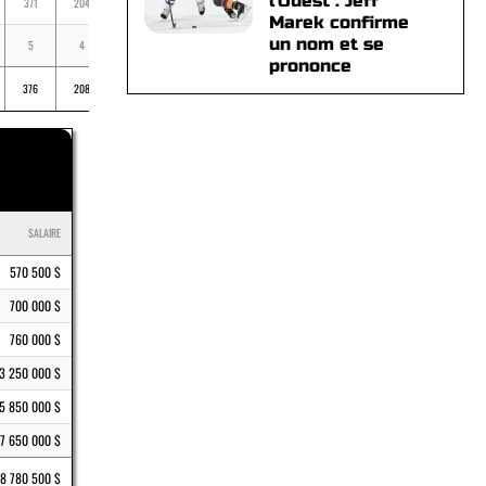
l'Ouest : Jeff
371
204
570
3
.258
Marek confirme
un nom et se
5
4
4
-
.194
prononce
376
208
574
3
.257
SALAIRE
570 500 $
700 000 $
760 000 $
3 250 000 $
5 850 000 $
7 650 000 $
8 780 500 $