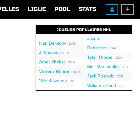
VELLES
LIGUE
POOL
STATS
JOUEURS POPULAIRES NHL
Jason
Ivan Demidov
MON
Robertson
DAL
J. Kovacevic
NJ
Tyler Thorpe
MON
Arber Xhekaj
MON
Kirill Marchenko
CLB
Vinzenz Rohrer
MON
Jack Roslovic
TOR
Ville Koivunen
PIT
William Eklund
OTT