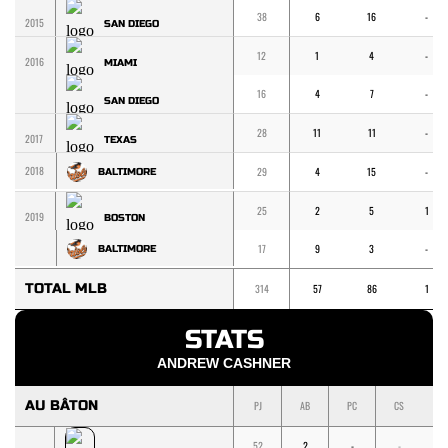
38
6
16
-
2015
SAN DIEGO
12
1
4
-
2016
MIAMI
16
4
7
-
SAN DIEGO
28
11
11
-
2017
TEXAS
2018
29
4
15
-
BALTIMORE
25
2
5
1
2019
BOSTON
17
9
3
-
BALTIMORE
TOTAL MLB
314
57
86
1
STATS
ANDREW CASHNER
AU BÂTON
PJ
AB
PC
CS
1
52
2
-
-
-