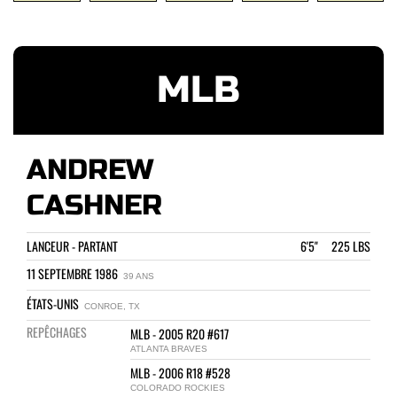
MLB
ANDREW
CASHNER
LANCEUR - PARTANT
6'5" 225 LBS
11 SEPTEMBRE 1986
39 ANS
ÉTATS-UNIS
CONROE, TX
REPÊCHAGES
MLB - 2005 R20 #617
ATLANTA BRAVES
MLB - 2006 R18 #528
COLORADO ROCKIES