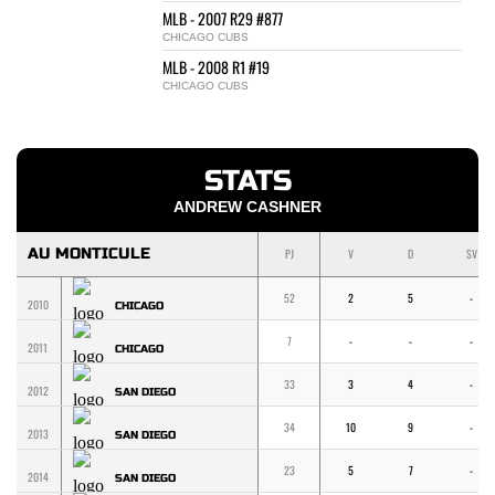
MLB - 2007 R29 #877
CHICAGO CUBS
MLB - 2008 R1 #19
CHICAGO CUBS
STATS
ANDREW CASHNER
AU MONTICULE
PJ
V
D
SV
52
2
5
-
2010
CHICAGO
7
-
-
-
2011
CHICAGO
33
3
4
-
2012
SAN DIEGO
34
10
9
-
2013
SAN DIEGO
23
5
7
-
2014
SAN DIEGO