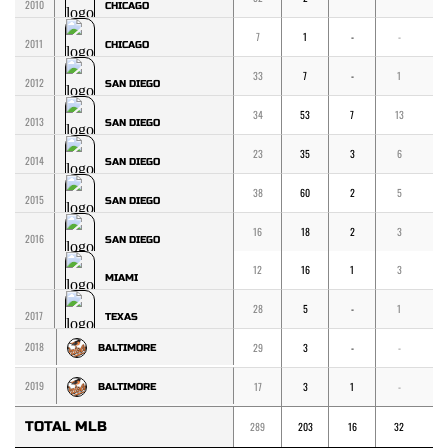
2010
CHICAGO
7
1
-
-
-
2011
CHICAGO
33
7
-
1
1
2012
SAN DIEGO
34
53
7
13
1
2013
SAN DIEGO
23
35
3
6
4
2014
SAN DIEGO
38
60
2
5
5
2015
SAN DIEGO
16
18
2
3
3
2016
SAN DIEGO
12
16
1
3
3
MIAMI
28
5
-
1
1
2017
TEXAS
2018
29
3
-
-
-
BALTIMORE
2019
17
3
1
-
-
BALTIMORE
TOTAL MLB
289
203
16
32
2