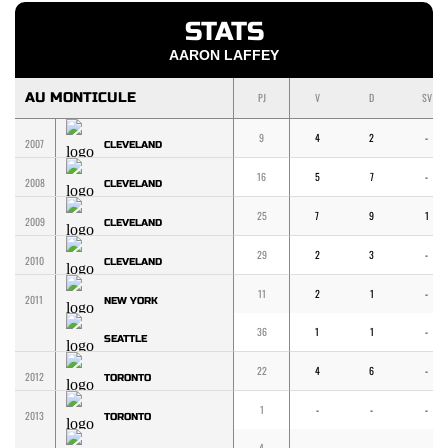
STATS
AARON LAFFEY
AU MONTICULE
PJ
V
D
SV
9
4
2
-
2007
CLEVELAND
16
5
7
-
2008
CLEVELAND
25
7
9
1
2009
CLEVELAND
29
2
3
-
2010
CLEVELAND
11
2
1
-
2011
NEW YORK
36
1
1
-
SEATTLE
22
4
6
-
2012
TORONTO
1
-
-
-
2013
TORONTO
4
-
-
-