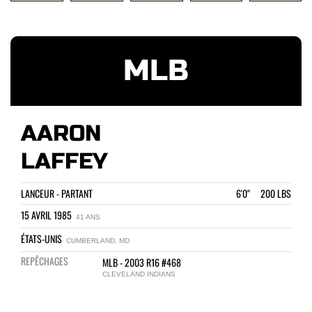
MLB
AARON
LAFFEY
LANCEUR - PARTANT
6'0" 200 LBS
15 AVRIL 1985
41 ANS
ÉTATS-UNIS
CUMBERLAND, MD
REPÊCHAGES
MLB - 2003 R16 #468
CLEVELAND INDIANS