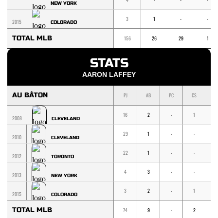
NEW YORK
3
1
-
-
2015
COLORADO
TOTAL MLB
156
26
29
1
STATS
AARON LAFFEY
AU BÂTON
PJ
AB
PC
CS
1
16
2
-
1
1
2008
CLEVELAND
29
1
-
-
-
2010
CLEVELAND
22
1
-
-
-
2012
TORONTO
4
3
-
-
-
2013
NEW YORK
3
2
-
1
1
2015
COLORADO
TOTAL MLB
74
9
-
2
2