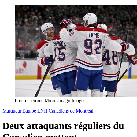
Photo : Jerome Miron-Imagn Images
Marqueur
|
Equipe LNH
|
Canadiens de Montreal
Deux attaquants réguliers du