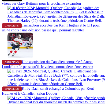
visées par Gary Bettman pour la prochaine expansion
Transaction acceptée par Kent Hughes et le CH pour
CANADIENS
un 4e choix : une décision passée qu'il pourrait regretter
Une acquisition du Canadien comparée à Anton
CANADIENS
Lundell : « Je pense qu'ils le voient comme deuxième centre »
Kirby Dach serait échangé à Columbus par Kent
CANADIENS
Hughes et le Canadien, selon Dobber