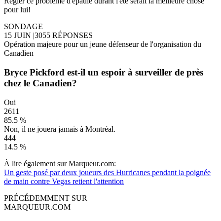
Régler ce problème d'épaule durant l'été serait la meilleure chose
pour lui!
SONDAGE
15 JUIN
|
3055 RÉPONSES
Opération majeure pour un jeune défenseur de l'organisation du
Canadien
Bryce Pickford est-il un espoir à surveiller de près
chez le Canadien?
Oui
2611
85.5 %
Non, il ne jouera jamais à Montréal.
444
14.5 %
À lire également sur Marqueur.com:
Un geste posé par deux joueurs des Hurricanes pendant la poignée
de main contre Vegas retient l'attention
PRÉCÉDEMMENT SUR
MARQUEUR.COM