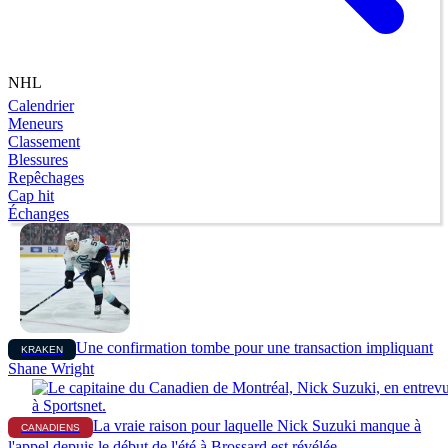
NHL
Calendrier
Meneurs
Classement
Blessures
Repêchages
Cap hit
Échanges
Une confirmation tombe pour une transaction impliquant
KRAKEN
Shane Wright
La vraie raison pour laquelle Nick Suzuki manque à
CANADIENS
l'appel depuis le début de l'été à Brossard est révélée