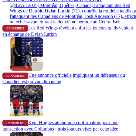
Les Red Wings révèlent enfin les joueurs qu'ils veulent
CANADIENS
en échange de Dylan Larkin
Une annonce officielle impliquant un défenseur du
CANADIENS
Canadien est prévue dimanche
Kent Hughes attend une confirmation pour une
CANADIENS
transaction avec Columbus : trois joueurs visés par cette idée