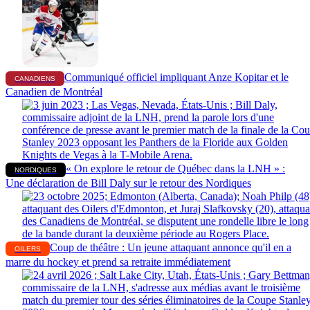
Communiqué officiel impliquant Anze Kopitar et le
CANADIENS
Canadien de Montréal
« On explore le retour de Québec dans la LNH » :
NORDIQUES
Une déclaration de Bill Daly sur le retour des Nordiques
Coup de théâtre : Un jeune attaquant annonce qu'il en a
OILERS
marre du hockey et prend sa retraite immédiatement