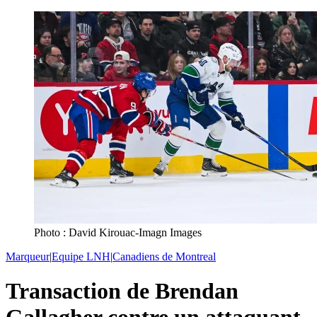
Photo : David Kirouac-Imagn Images
Marqueur
|
Equipe LNH
|
Canadiens de Montreal
Transaction de Brendan