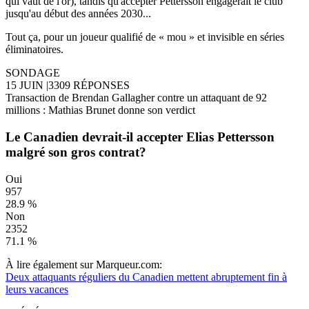
qui vaut de l'or), tandis qu'accepter Pettersson engagerait le club
jusqu'au début des années 2030...
Tout ça, pour un joueur qualifié de « mou » et invisible en séries
éliminatoires.
SONDAGE
15 JUIN
|
3309 RÉPONSES
Transaction de Brendan Gallagher contre un attaquant de 92
millions : Mathias Brunet donne son verdict
Le Canadien devrait-il accepter Elias Pettersson
malgré son gros contrat?
Oui
957
28.9 %
Non
2352
71.1 %
À lire également sur Marqueur.com:
Deux attaquants réguliers du Canadien mettent abruptement fin à
leurs vacances