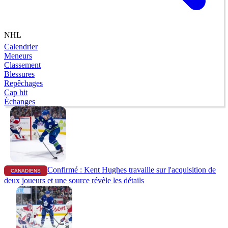
NHL
Calendrier
Meneurs
Classement
Blessures
Repêchages
Cap hit
Échanges
Confirmé : Kent Hughes travaille sur l'acquisition de
CANADIENS
deux joueurs et une source révèle les détails