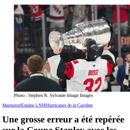
Photo : Stephen R. Sylvanie-Imagn Images
Marqueur
|
Equipe LNH
|
Hurricanes de la Caroline
Une grosse erreur a été repérée