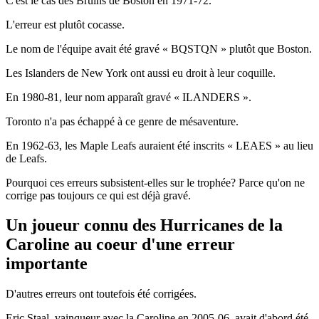
C'est le cas des Bruins de Boston en 1971-72.
L'erreur est plutôt cocasse.
Le nom de l'équipe avait été gravé « BQSTQN » plutôt que Boston.
Les Islanders de New York ont aussi eu droit à leur coquille.
En 1980-81, leur nom apparaît gravé « ILANDERS ».
Toronto n'a pas échappé à ce genre de mésaventure.
En 1962-63, les Maple Leafs auraient été inscrits « LEAES » au lieu
de Leafs.
Pourquoi ces erreurs subsistent-elles sur le trophée? Parce qu'on ne
corrige pas toujours ce qui est déjà gravé.
Un joueur connu des Hurricanes de la
Caroline au coeur d'une erreur
importante
D'autres erreurs ont toutefois été corrigées.
Eric Staal, vainqueur avec la Caroline en 2005-06, avait d'abord été