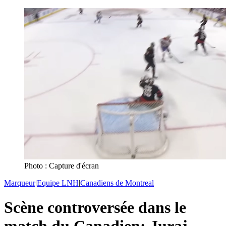
Photo : Capture d'écran
Marqueur
|
Equipe LNH
|
Canadiens de Montreal
Scène controversée dans le