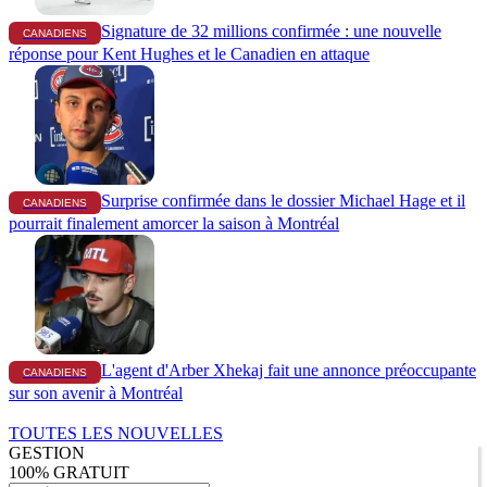
Signature de 32 millions confirmée : une nouvelle
CANADIENS
réponse pour Kent Hughes et le Canadien en attaque
Surprise confirmée dans le dossier Michael Hage et il
CANADIENS
pourrait finalement amorcer la saison à Montréal
L'agent d'Arber Xhekaj fait une annonce préoccupante
CANADIENS
sur son avenir à Montréal
TOUTES LES NOUVELLES
GESTION
100% GRATUIT