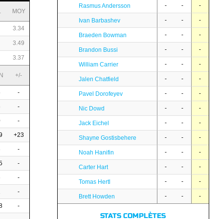
-
-
-
Rasmus Andersson
L
MOY
-
-
-
Ivan Barbashev
3.34
-
-
-
Braeden Bowman
3.49
-
-
-
Brandon Bussi
3.37
-
-
-
William Carrier
N
+/-
-
-
-
Jalen Chatfield
5
-
-
-
-
Pavel Dorofeyev
5
-
-
-
-
Nic Dowd
0
-
-
-
-
Jack Eichel
9
+23
-
-
-
Shayne Gostisbehere
3
-
-
-
-
Noah Hanifin
5
-
-
-
-
Carter Hart
6
-
-
-
-
Tomas Hertl
1
-
-
-
-
Brett Howden
8
-
STATS COMPLÈTES