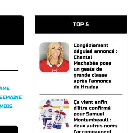
TOP 5
Congédiement
déguisé annoncé :
Chantal
Machabée pose
un geste de
grande classe
après l'annonce
de Hrudey
FAME
 SEMAINE
Ça vient enfin
 MOIS
d'être confirmé
pour Samuel
Montembeault :
deux autres noms
l'accompagnent