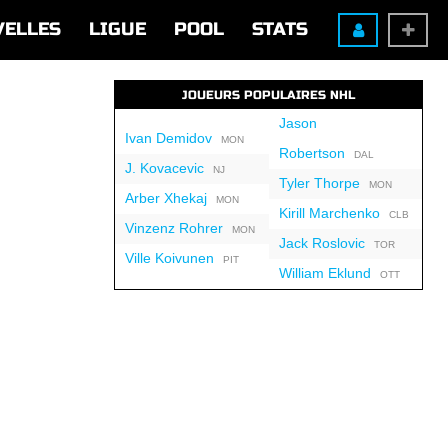
VELLES
LIGUE
POOL
STATS
JOUEURS POPULAIRES NHL
Jason
Ivan Demidov
MON
Robertson
DAL
J. Kovacevic
NJ
Tyler Thorpe
MON
Arber Xhekaj
MON
Kirill Marchenko
CLB
Vinzenz Rohrer
MON
Jack Roslovic
TOR
Ville Koivunen
PIT
William Eklund
OTT