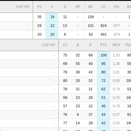
CAP HIT
PJ
V
D
DP
BC
LC
S%
B
-
35
19
11
-
109
-
-
1
-
29
12
13
-
101
824
.877
-
-
20
10
6
-
62
491
.874
1
CAP HIT
PJ
B
P
PTS
MOY
PU
-
75
32
68
100
1,33
9
-
69
55
40
95
1,38
5
-
79
38
42
80
1,01
3
-
80
20
52
72
0,90
20
-
78
31
31
62
0,79
5
-
68
23
28
51
0,75
16
-
57
23
22
45
0,79
1
-
76
6
37
43
0,57
9
-
77
14
28
42
0,55
16