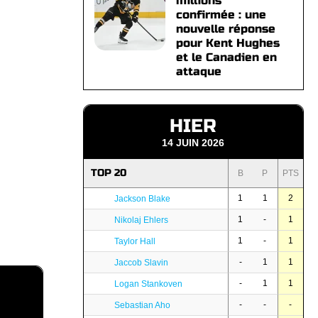
millions
confirmée : une
nouvelle réponse
pour Kent Hughes
et le Canadien en
attaque
HIER
14 JUIN 2026
TOP 20
B
P
PTS
1
1
2
Jackson Blake
1
-
1
Nikolaj Ehlers
1
-
1
Taylor Hall
-
1
1
Jaccob Slavin
-
1
1
Logan Stankoven
-
-
-
Sebastian Aho