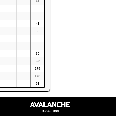
-
-
41
-
-
-
-
-
-
-
-
41
-
-
30
-
-
-
-
-
-
-
-
30
-
-
323
-
-
275
-
-
+48
-
-
91
AVALANCHE
1984-1985