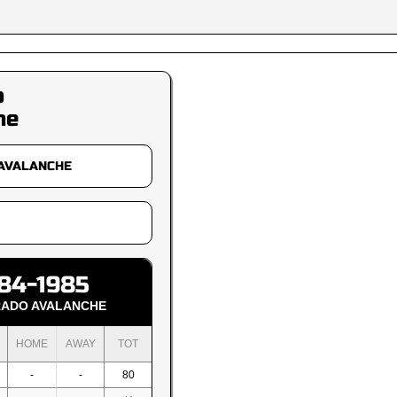
o
he
84-1985
ADO AVALANCHE
HOME
AWAY
TOT
-
-
80