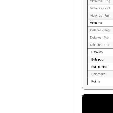
Victoires - Rég.
Victoires - Prol.
Victoires - Fus.
Victoires
Défaites - Rég.
Défaites - Prol.
Défaites - Fus.
Défaites
Buts pour
Buts contres
Différentiel
Points