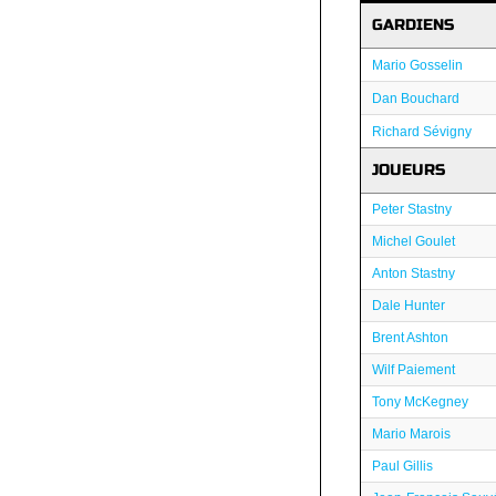
GARDIENS
Mario Gosselin
Dan Bouchard
Richard Sévigny
JOUEURS
Peter Stastny
Michel Goulet
Anton Stastny
Dale Hunter
Brent Ashton
Wilf Paiement
Tony McKegney
Mario Marois
Paul Gillis