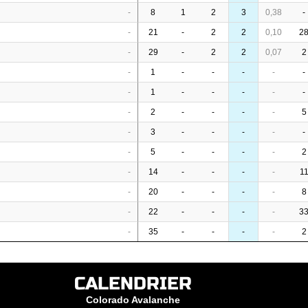
-
8
1
2
3
0,38
-
-
21
-
2
2
0,10
2
-
29
-
2
2
0,07
2
-
1
-
-
-
-
-
-
1
-
-
-
-
-
-
2
-
-
-
-
5
-
3
-
-
-
-
-
-
5
-
-
-
-
2
-
14
-
-
-
-
1
-
20
-
-
-
-
8
-
22
-
-
-
-
3
-
35
-
-
-
-
2
CALENDRIER
Colorado Avalanche