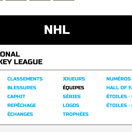
NHL
IONAL
KEY LEAGUE
CLASSEMENTS
JOUEURS
NUMÉROS
BLESSURES
ÉQUIPES
HALL OF 
CAPHIT
SÉRIES
ÉTOILES ·
REPÊCHAGE
LOGOS
ÉTOILES ·
ÉCHANGES
TROPHÉES