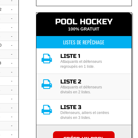
1
-
2
-
4
-
POOL HOCKEY
1
-
100% GRATUIT
5
-
LISTES DE REPÊCHAGE
0
-
2
-
LISTE 1
Attaquants et défenseurs
8
-
regroupés en 1 liste.
4
-
LISTE 2
-
Attaquants et défenseurs
4
-
divisés en 2 listes.
-
LISTE 3
6
-
Défenseurs, ailiers et centres
5
-
divisés en 3 listes.
-
4
-