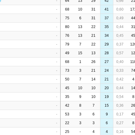
é
-
64
13
29
42
0,66
2
-
68
10
31
41
0,60
17
-
75
6
31
37
0,49
4
-
80
13
22
35
0,44
3
-
76
13
21
34
0,45
4
-
79
7
22
29
0,37
12
-
49
15
13
28
0,57
1
-
68
1
26
27
0,40
11
-
73
3
21
24
0,33
7
-
50
7
14
21
0,42
4
-
45
10
10
20
0,44
1
-
35
9
10
19
0,54
8
-
42
8
7
15
0,36
2
-
53
3
6
9
0,17
4
-
22
3
3
6
0,27
8
-
25
-
4
4
0,16
5