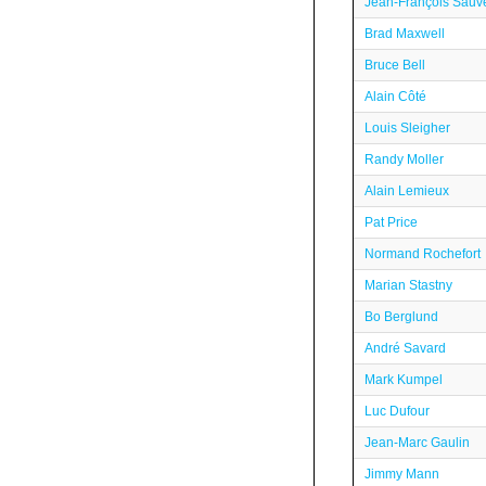
Jean-François Sauv
Brad Maxwell
Bruce Bell
Alain Côté
Louis Sleigher
Randy Moller
Alain Lemieux
Pat Price
Normand Rochefort
Marian Stastny
Bo Berglund
André Savard
Mark Kumpel
Luc Dufour
Jean-Marc Gaulin
Jimmy Mann