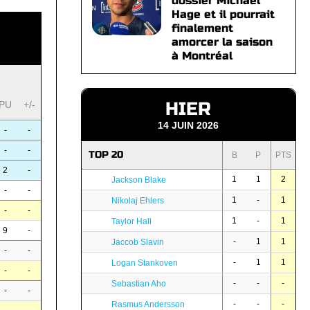
dossier Michael
Hage et il pourrait
finalement
amorcer la saison
à Montréal
HIER
PU
+/-
14 JUIN 2026
-
-
-
-
TOP 20
B
P
PTS
2
-
1
1
2
Jackson Blake
-
-
1
-
1
Nikolaj Ehlers
-
-
1
-
1
Taylor Hall
9
-
-
1
1
Jaccob Slavin
-
-
-
1
1
Logan Stankoven
-
-
-
-
-
Sebastian Aho
-
-
-
-
-
Rasmus Andersson