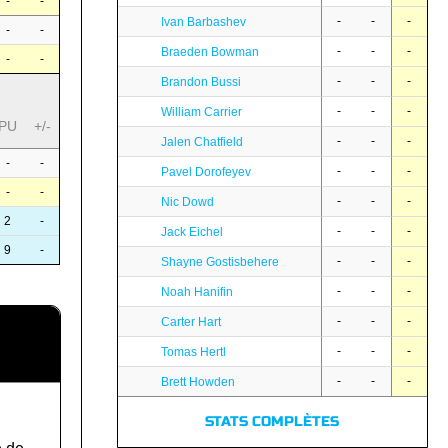
-
-
-
-
-
Ivan Barbashev
-
-
-
-
-
Braeden Bowman
-
-
-
-
-
Brandon Bussi
-
-
-
William Carrier
PU
+/-
-
-
-
Jalen Chatfield
-
-
-
-
-
Pavel Dorofeyev
-
-
-
-
-
Nic Dowd
2
-
-
-
-
Jack Eichel
9
-
-
-
-
Shayne Gostisbehere
-
-
-
Noah Hanifin
-
-
-
Carter Hart
-
-
-
Tomas Hertl
-
-
-
Brett Howden
STATS COMPLÈTES