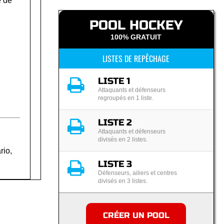
 de
POOL HOCKEY
100% GRATUIT
LISTES DE REPÊCHAGE
LISTE 1
Attaquants et défenseurs
regroupés en 1 liste.
LISTE 2
Attaquants et défenseurs
divisés en 2 listes.
rio,
LISTE 3
Défenseurs, ailiers et centres
divisés en 3 listes.
CRÉER UN POOL