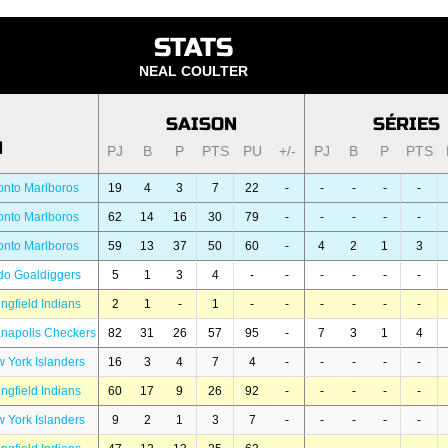
STATS
NEAL COULTER
SAISON
SÉRIES
N
PJ
B
P
PTS
PU
+/-
PJ
B
P
PTS
onto Marlboros
19
4
3
7
22
-
-
-
-
-
onto Marlboros
62
14
16
30
79
-
-
-
-
-
onto Marlboros
59
13
37
50
60
-
4
2
1
3
edo Goaldiggers
5
1
3
4
-
-
-
-
-
-
ngfield Indians
2
1
-
1
-
-
-
-
-
-
ianapolis Checkers
82
31
26
57
95
-
7
3
1
4
 York Islanders
16
3
4
7
4
-
-
-
-
-
ngfield Indians
60
17
9
26
92
-
-
-
-
-
 York Islanders
9
2
1
3
7
-
-
-
-
-