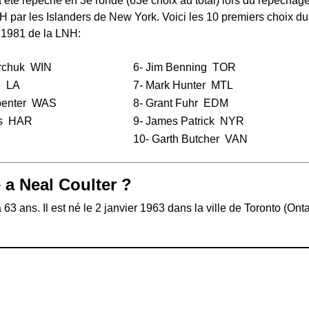
 été repêché en 3e ronde (63e choix au total) lors du
repêchage
NH
par les Islanders de New York. Voici les 10 premiers choix du
 1981 de la LNH:
rchuk
WIN
6-
Jim Benning
TOR
h
LA
7-
Mark Hunter
MTL
enter
WAS
8-
Grant Fuhr
EDM
s
HAR
9-
James Patrick
NYR
10-
Garth Butcher
VAN
 a Neal Coulter ?
 63 ans. Il est né le 2 janvier 1963 dans la ville de Toronto (Onta