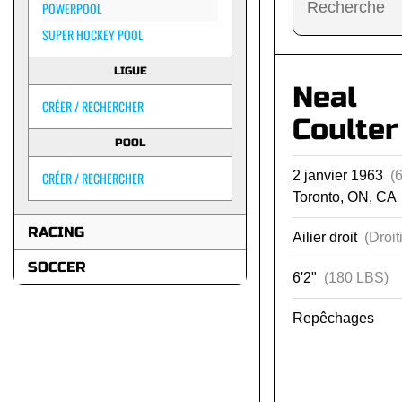
POWERPOOL
SUPER HOCKEY POOL
LIGUE
Neal
CRÉER / RECHERCHER
Coulter
POOL
2 janvier 1963
(
CRÉER / RECHERCHER
Toronto, ON, CA
RACING
Ailier droit
(Droit
SOCCER
6'2"
(180 LBS)
Repêchages