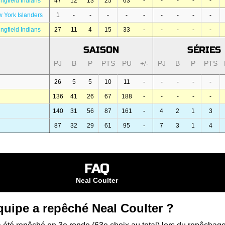
ngfield Indians
47
12
13
25
63
-
-
-
-
-
 York Islanders
1
-
-
-
-
-
-
-
-
-
ngfield Indians
27
11
4
15
33
-
-
-
-
-
SAISON
SÉRIES
PJ
B
P
PTS
PU
+/-
PJ
B
P
PTS
26
5
5
10
11
-
-
-
-
-
136
41
26
67
188
-
-
-
-
-
140
31
56
87
161
-
4
2
1
3
87
32
29
61
95
-
7
3
1
4
FAQ
Neal Coulter
quipe a repêché Neal Coulter ?