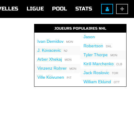
VELLES
LIGUE
POOL
STATS
JOUEURS POPULAIRES NHL
Jason
Ivan Demidov
MON
Robertson
DAL
J. Kovacevic
NJ
Tyler Thorpe
MON
Arber Xhekaj
MON
Kirill Marchenko
CLB
Vinzenz Rohrer
MON
Jack Roslovic
TOR
Ville Koivunen
PIT
William Eklund
OTT