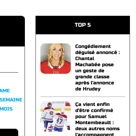
TOP 5
Congédiement
déguisé annoncé :
Chantal
Machabée pose
un geste de
grande classe
après l'annonce
de Hrudey
FAME
 SEMAINE
Ça vient enfin
 MOIS
d'être confirmé
pour Samuel
Montembeault :
deux autres noms
l'accompagnent