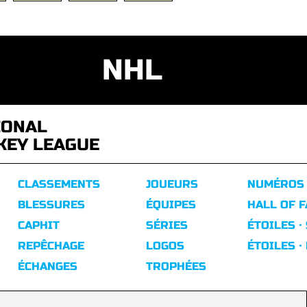
NHL
IONAL
KEY LEAGUE
CLASSEMENTS
JOUEURS
NUMÉROS
BLESSURES
ÉQUIPES
HALL OF 
CAPHIT
SÉRIES
ÉTOILES ·
REPÊCHAGE
LOGOS
ÉTOILES ·
ÉCHANGES
TROPHÉES