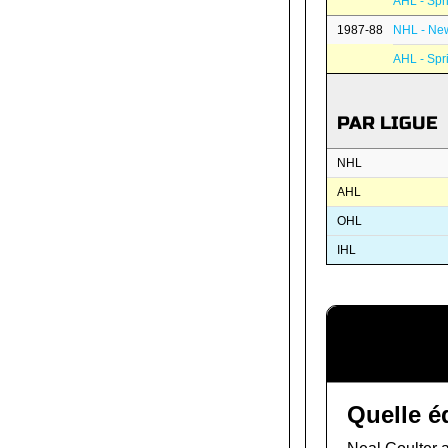
AHL - Spri
1987-88
NHL - New
AHL - Spri
PAR LIGUE
NHL
AHL
OHL
IHL
Quelle é