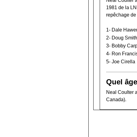
Neal Coulter a
1981 de la L
repêchage de
1-
Dale Hawe
2-
Doug Smit
3-
Bobby Carp
4-
Ron Franci
5-
Joe Cirella
Quel âge
Neal Coulter a
Canada).