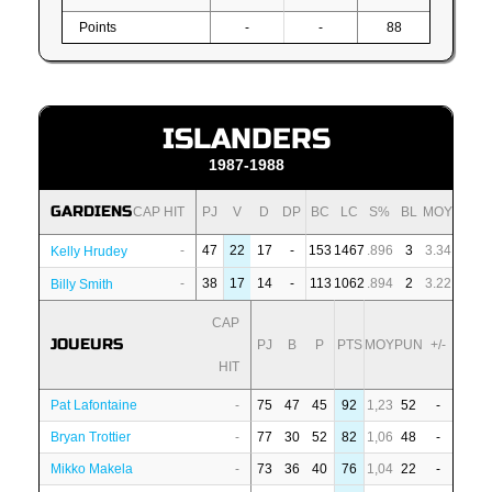
Points
-
-
88
ISLANDERS
1987-1988
GARDIENS
CAP HIT
PJ
V
D
DP
BC
LC
S%
BL
MOY
-
47
22
17
-
153
1467
.896
3
3.34
Kelly Hrudey
-
38
17
14
-
113
1062
.894
2
3.22
Billy Smith
CAP
JOUEURS
PJ
B
P
PTS
MOY
PUN
+/-
HIT
Pat Lafontaine
-
75
47
45
92
1,23
52
-
Bryan Trottier
-
77
30
52
82
1,06
48
-
Mikko Makela
-
73
36
40
76
1,04
22
-