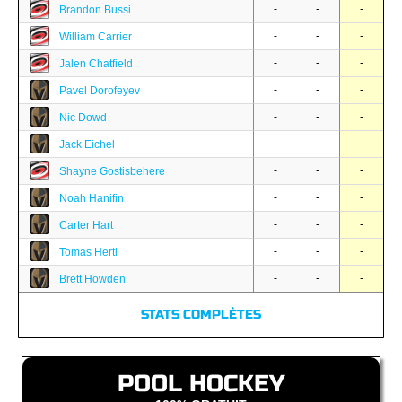
-
-
-
Brandon Bussi
-
-
-
William Carrier
-
-
-
Jalen Chatfield
-
-
-
Pavel Dorofeyev
-
-
-
Nic Dowd
-
-
-
Jack Eichel
-
-
-
Shayne Gostisbehere
-
-
-
Noah Hanifin
-
-
-
Carter Hart
-
-
-
Tomas Hertl
-
-
-
Brett Howden
STATS COMPLÈTES
POOL HOCKEY