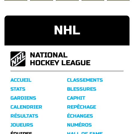
NHL
NATIONAL
HOCKEY LEAGUE
ACCUEIL
CLASSEMENTS
STATS
BLESSURES
GARDIENS
CAPHIT
CALENDRIER
REPÊCHAGE
RÉSULTATS
ÉCHANGES
JOUEURS
NUMÉROS
ÉQUIPES
HALL OF FAME