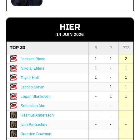
HIER
14 JUIN 2026
TOP 20
B
P
PTS
1
1
2
Jackson Blake
1
-
1
Nikolaj Ehlers
1
-
1
Taylor Hall
-
1
1
Jaccob Slavin
-
1
1
Logan Stankoven
-
-
-
Sebastian Aho
-
-
-
Rasmus Andersson
-
-
-
Ivan Barbashev
-
-
-
Braeden Bowman