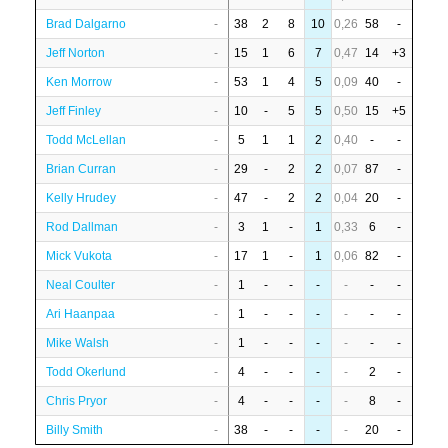
Brad Dalgarno
-
38
2
8
10
0,26
58
-
Jeff Norton
-
15
1
6
7
0,47
14
+3
Ken Morrow
-
53
1
4
5
0,09
40
-
Jeff Finley
-
10
-
5
5
0,50
15
+5
Todd McLellan
-
5
1
1
2
0,40
-
-
Brian Curran
-
29
-
2
2
0,07
87
-
Kelly Hrudey
-
47
-
2
2
0,04
20
-
Rod Dallman
-
3
1
-
1
0,33
6
-
Mick Vukota
-
17
1
-
1
0,06
82
-
Neal Coulter
-
1
-
-
-
-
-
-
Ari Haanpaa
-
1
-
-
-
-
-
-
Mike Walsh
-
1
-
-
-
-
-
-
Todd Okerlund
-
4
-
-
-
-
2
-
Chris Pryor
-
4
-
-
-
-
8
-
Billy Smith
-
38
-
-
-
-
20
-