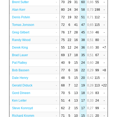
Brent Sutter
-
70
29
31
60
0,86
55
-
Alan Kerr
-
80
24
34
58
0,73
198
-
Denis Potvin
-
72
19
32
51
0,71
112
-
Tomas Jonsson
-
72
6
41
47
0,65
115
-
Greg Gilbert
-
76
17
28
45
0,59
46
-
Randy Wood
-
75
22
16
38
0,51
80
-
Derek King
-
55
12
24
36
0,65
30
+7
Brad Lauer
-
69
17
18
35
0,51
67
-
Pat Flatley
-
40
9
15
24
0,60
28
-
Bob Bassen
-
77
6
16
22
0,29
99
+8
Dale Henry
-
48
5
15
20
0,42
115
-
Gerald Diduck
-
68
7
12
19
0,28
113
+22
Gord Dineen
-
70
5
13
18
0,26
83
-
Ken Leiter
-
51
4
13
17
0,33
24
-
Steve Konroyd
-
62
2
15
17
0,27
99
-
Richard Kromm
-
71
5
10
15
0,21
20
-