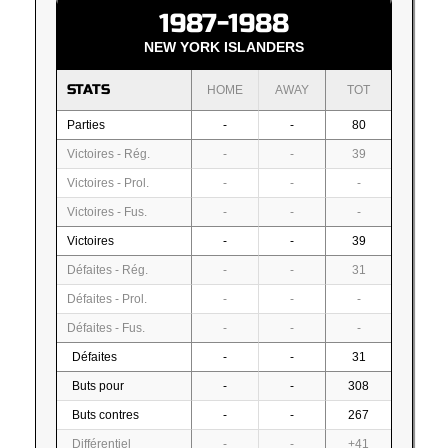
1987-1988
NEW YORK ISLANDERS
STATS
HOME
AWAY
TOT
Parties
-
-
80
Victoires - Rég.
-
-
39
Victoires - Prol.
-
-
-
Victoires - Fus.
-
-
-
Victoires
-
-
39
Défaites - Rég.
-
-
31
Défaites - Prol.
-
-
-
Défaites - Fus.
-
-
-
Défaites
-
-
31
Buts pour
-
-
308
Buts contres
-
-
267
Différentiel
-
-
+41