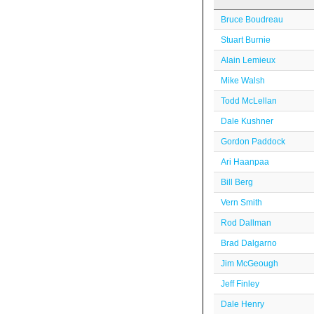
Bruce Boudreau
Stuart Burnie
Alain Lemieux
Mike Walsh
Todd McLellan
Dale Kushner
Gordon Paddock
Ari Haanpaa
Bill Berg
Vern Smith
Rod Dallman
Brad Dalgarno
Jim McGeough
Jeff Finley
Dale Henry