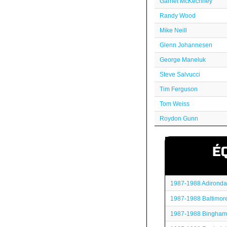
Garnet McKechney
Randy Wood
Mike Neill
Glenn Johannesen
George Maneluk
Steve Salvucci
Tim Ferguson
Tom Weiss
Roydon Gunn
É
1987-1988 Adirond
1987-1988 Baltimore
1987-1988 Bingham