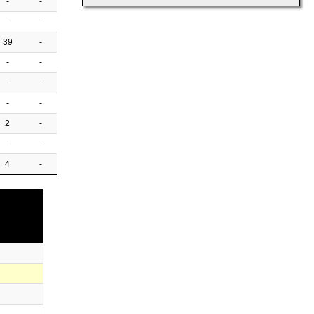
-
-
-
-
39
-
-
-
-
-
-
-
2
-
-
-
4
-