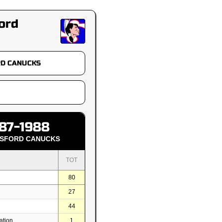
ord
87-1988
SFORD CANUCKS
TOT
80
27
44
ation
1