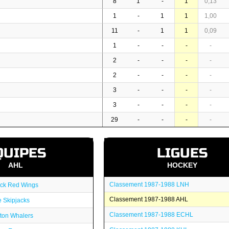
8
1
-
1
0,13
1
-
1
1
1,00
11
-
1
1
0,09
1
-
-
-
-
2
-
-
-
-
2
-
-
-
-
3
-
-
-
-
3
-
-
-
-
29
-
-
-
-
QUIPES
LIGUES
AHL
HOCKEY
Classement 1987-1988 LNH
ack Red Wings
Classement 1987-1988 AHL
 Skipjacks
Classement 1987-1988 ECHL
ton Whalers