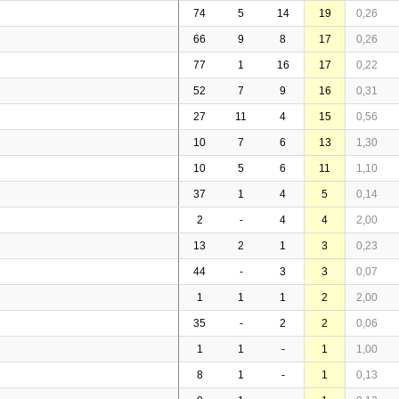
74
5
14
19
0,26
66
9
8
17
0,26
77
1
16
17
0,22
52
7
9
16
0,31
27
11
4
15
0,56
10
7
6
13
1,30
10
5
6
11
1,10
37
1
4
5
0,14
2
-
4
4
2,00
13
2
1
3
0,23
44
-
3
3
0,07
1
1
1
2
2,00
35
-
2
2
0,06
1
1
-
1
1,00
8
1
-
1
0,13