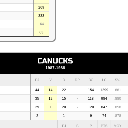
269
333
-64
63
CANUCKS
1987-1988
PJ
V
D
DP
BC
LC
S%
44
14
22
-
154
1299
.881
35
12
15
-
118
984
.880
29
1
20
-
120
847
.858
2
-
1
-
9
74
.878
PJ
B
P
PTS
MOY