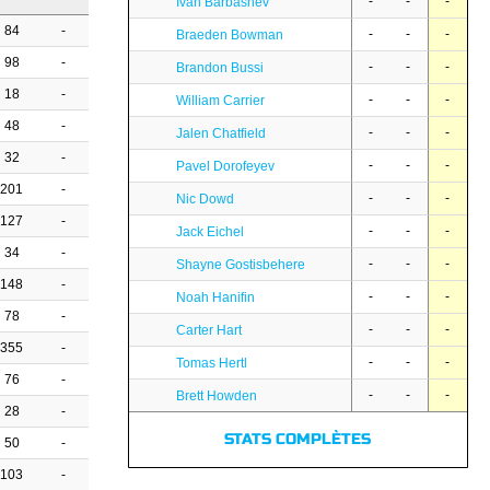
-
-
-
Ivan Barbashev
84
-
-
-
-
Braeden Bowman
98
-
-
-
-
Brandon Bussi
18
-
-
-
-
William Carrier
48
-
-
-
-
Jalen Chatfield
32
-
-
-
-
Pavel Dorofeyev
201
-
-
-
-
Nic Dowd
127
-
-
-
-
Jack Eichel
34
-
-
-
-
Shayne Gostisbehere
148
-
-
-
-
Noah Hanifin
78
-
-
-
-
Carter Hart
355
-
-
-
-
Tomas Hertl
76
-
-
-
-
Brett Howden
28
-
STATS COMPLÈTES
50
-
103
-