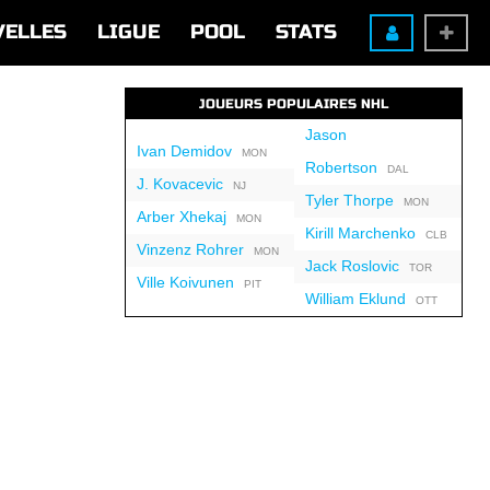
VELLES
LIGUE
POOL
STATS
JOUEURS POPULAIRES NHL
Jason
Ivan Demidov
MON
Robertson
DAL
J. Kovacevic
NJ
Tyler Thorpe
MON
Arber Xhekaj
MON
Kirill Marchenko
CLB
Vinzenz Rohrer
MON
Jack Roslovic
TOR
Ville Koivunen
PIT
William Eklund
OTT