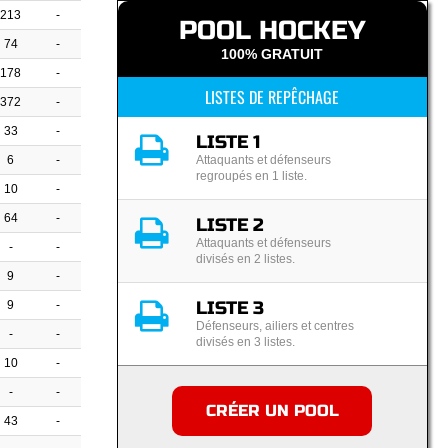
213
-
POOL HOCKEY
74
-
100% GRATUIT
178
-
LISTES DE REPÊCHAGE
372
-
33
-
LISTE 1
6
-
Attaquants et défenseurs
regroupés en 1 liste.
10
-
64
-
LISTE 2
Attaquants et défenseurs
-
-
divisés en 2 listes.
9
-
LISTE 3
9
-
Défenseurs, ailiers et centres
-
-
divisés en 3 listes.
10
-
-
-
CRÉER UN POOL
43
-