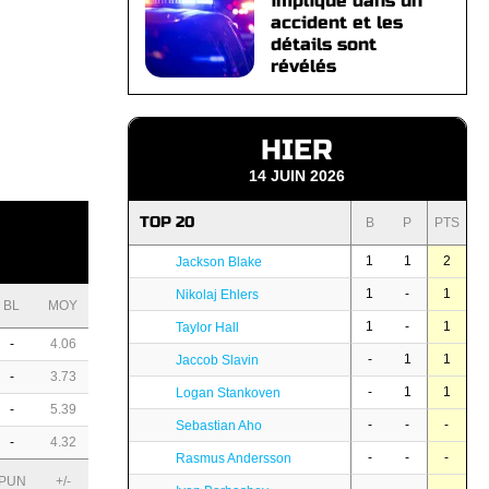
impliqué dans un
accident et les
détails sont
révélés
HIER
14 JUIN 2026
TOP 20
B
P
PTS
1
1
2
Jackson Blake
1
-
1
Nikolaj Ehlers
BL
MOY
1
-
1
Taylor Hall
-
4.06
-
1
1
Jaccob Slavin
-
3.73
-
1
1
Logan Stankoven
-
5.39
-
-
-
Sebastian Aho
-
4.32
-
-
-
Rasmus Andersson
PUN
+/-